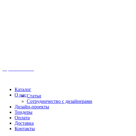
Иркутск, ул. Московская, 1а, 2 этаж
Время работы: Пн-Пт 8:00 - 18:00
Офис:
+7 (3952) 61-70-70
Офис: 61-70-70
Пн-Сб 10:00 - 18:00
Каталог
О нас
Статьи
Сотрудничество с дизайнерами
Дизайн-проекты
Тендеры
Оплата
Доставка
Контакты