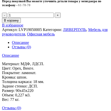
Перед покупкой Вы можете уточнить детали товара у менеджера по
телефону
-
61-70-70
Количество
товара
В корзину
Шкаф
В избранное
для
Артикул:
LVP19050005
Категории:
ЛИВЕРПУЛЬ
,
Мебель для
бумаг
руководителя
,
Офисная мебель
ЛИВЕРПУЛЬ
(90x45x220)
Описание
Отзывы (0)
Описание
Материал: МДФ, ЛДСП.
Цвет: Орех, Венге.
Покрытие: ламинат.
Кромка: шпон.
Толщина каркаса: 18 мм.
Задние стенки: ДСП.
Размер: 90x45x220
Объем: 0,227 м3.
Вес: 77 кг.
Отзывы (0)