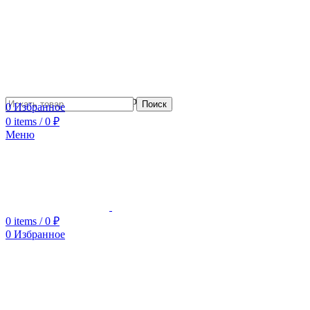
Сотрудничество с дизайнерами
Поиск
0
Избранное
0
items
/
0
₽
Меню
0
items
/
0
₽
0
Избранное
Увеличить