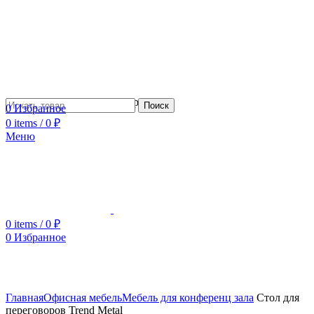
Сотрудничество с дизайнерами
Поиск
0
Избранное
0
items
/
0
₽
Меню
0
items
/
0
₽
0
Избранное
Увеличить
Главная
Офисная мебель
Мебель для конференц зала
Стол для
переговоров Trend Metal