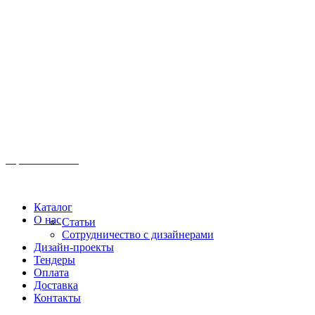
Иркутск, ул. Московская, 1а, 2 этаж
Время работы: Пн-Пт 8:00 - 18:00
Офис:
+7 (3952) 61-70-70
Офис: 61-70-70
Пн-Сб 10:00 - 18:00
Каталог
О нас
Статьи
Сотрудничество с дизайнерами
Дизайн-проекты
Тендеры
Оплата
Доставка
Контакты