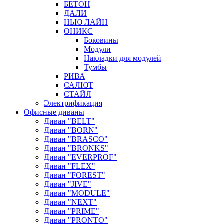
БЕТОН
ДАЛИ
НЬЮ ЛАЙН
ОНИКС
Боковины
Модули
Накладки для модулей
Тумбы
РИВА
САЛЮТ
СТАЙЛ
Электрификация
Офисные диваны
Диван "BELT"
Диван "BORN"
Диван "BRASCO"
Диван "BRONKS"
Диван "EVERPROF"
Диван "FLEX"
Диван "FOREST"
Диван "JIVE"
Диван "MODULE"
Диван "NEXT"
Диван "PRIME"
Диван "PRONTO"