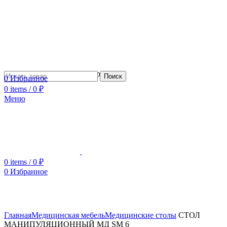
Сотрудничество с дизайнерами
Поиск
0
Избранное
0
items
/
0
₽
Меню
0
items
/
0
₽
0
Избранное
Увеличить
Главная
Медицинская мебель
Медицинские столы
СТОЛ
МАНИПУЛЯЦИОННЫЙ МД SM 6