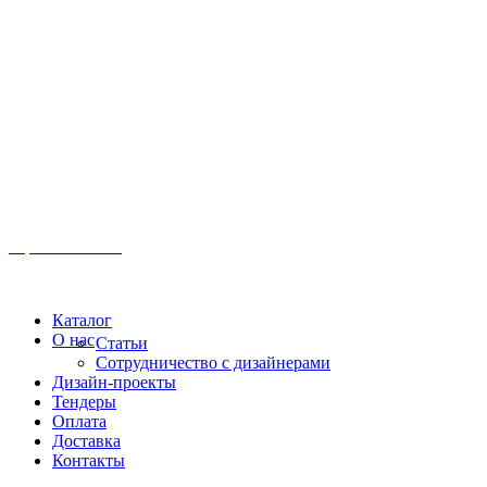
Иркутск, ул. Московская, 1а, 2 этаж
Время работы: Пн-Пт 8:00 - 18:00
Офис:
+7 (3952) 61-70-70
Офис: 61-70-70
Пн-Сб 10:00 - 18:00
Каталог
О нас
Статьи
Сотрудничество с дизайнерами
Дизайн-проекты
Тендеры
Оплата
Доставка
Контакты