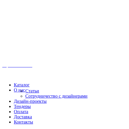
Иркутск, ул. Московская, 1а, 2 этаж
Время работы: Пн-Пт 8:00 - 18:00
Офис:
+7 (3952) 61-70-70
Офис: 61-70-70
Пн-Сб 10:00 - 18:00
Каталог
О нас
Статьи
Сотрудничество с дизайнерами
Дизайн-проекты
Тендеры
Оплата
Доставка
Контакты