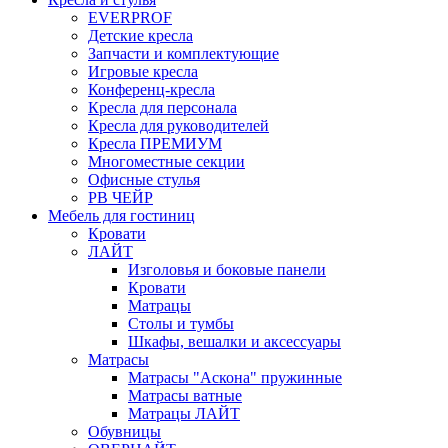
EVERPROF
Детские кресла
Запчасти и комплектующие
Игровые кресла
Конференц-кресла
Кресла для персонала
Кресла для руководителей
Кресла ПРЕМИУМ
Многоместные секции
Офисные стулья
РВ ЧЕЙР
Мебель для гостиниц
Кровати
ЛАЙТ
Изголовья и боковые панели
Кровати
Матрацы
Столы и тумбы
Шкафы, вешалки и аксессуары
Матрасы
Матрасы "Аскона" пружинные
Матрасы ватные
Матрацы ЛАЙТ
Обувницы