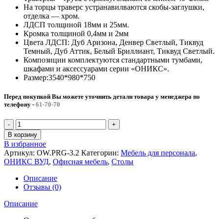
На торцы траверс устранавилваются скобы-заглушки,
отделка — хром.
ЛДСП толщиной 18мм и 25мм.
Кромка толщиной 0,4мм и 2мм
Цвета ЛДСП: Дуб Аризона, Денвер Светлый, Тиквуд
Темный, Дуб Аттик, Белый Бриллиант, Тиквуд Светлый.
Композиции комплектуются стандартными тумбами,
шкафами и аксессуарами серии «ОНИКС».
Размер:3540*980*750
Перед покупкой Вы можете уточнить детали товара у менеджера по
телефону
-
61-70-70
Количество
товара
В корзину
Стол
В избранное
переговорный
Артикул:
OW.PRG-3.2
Категории:
Мебель для персонала
,
(3
ОНИКС ВУД
,
Офисная мебель
,
Столы
столешницы)
ОНИКС
Описание
ВУД
Отзывы (0)
(3540*980*750)
Описание