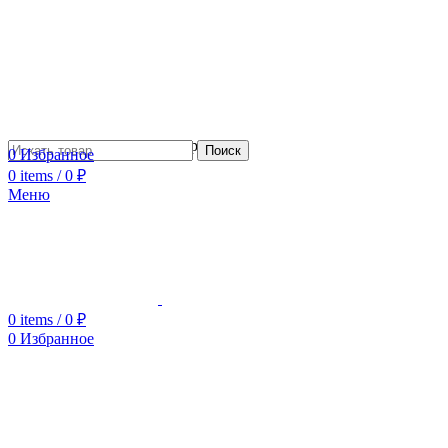
Сотрудничество с дизайнерами
Поиск
0
Избранное
0
items
/
0
₽
Меню
0
items
/
0
₽
0
Избранное