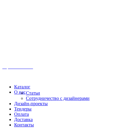
Иркутск, ул. Московская, 1а, 2 этаж
Время работы: Пн-Пт 8:00 - 18:00
Офис:
+7 (3952) 61-70-70
Офис: 61-70-70
Пн-Сб 10:00 - 18:00
Каталог
О нас
Статьи
Сотрудничество с дизайнерами
Дизайн-проекты
Тендеры
Оплата
Доставка
Контакты