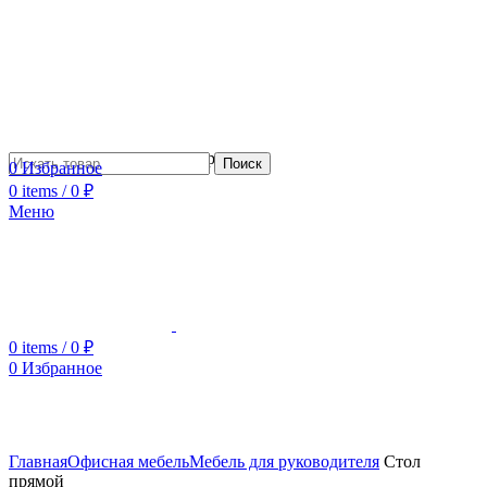
Сотрудничество с дизайнерами
Поиск
0
Избранное
0
items
/
0
₽
Меню
0
items
/
0
₽
0
Избранное
Увеличить
Главная
Офисная мебель
Мебель для руководителя
Стол
прямой