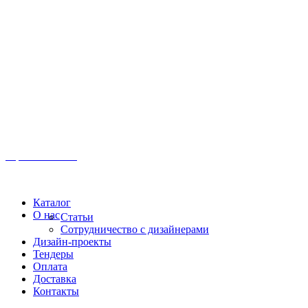
Иркутск, ул. Московская, 1а, 2 этаж
Время работы: Пн-Пт 8:00 - 18:00
Офис:
+7 (3952) 61-70-70
Офис: 61-70-70
Пн-Сб 10:00 - 18:00
Каталог
О нас
Статьи
Сотрудничество с дизайнерами
Дизайн-проекты
Тендеры
Оплата
Доставка
Контакты