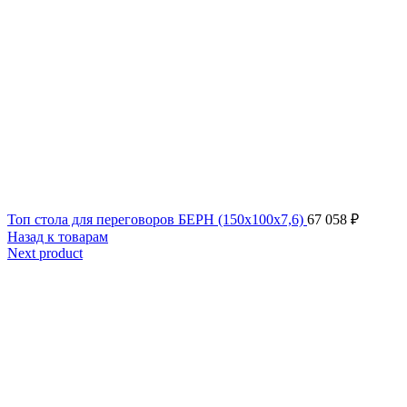
Топ стола для переговоров БЕРН (150x100x7,6)
67 058
₽
Назад к товарам
Next product