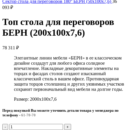
Сектор стола для переговоров 180° БЕРН (50x100x7,6)
36
093
₽
Топ стола для переговоров
БЕРН (200x100x7,6)
78 311
₽
Элегантные линии мебели «БЕРН» в ее классическом
дизайне создадут для любого офиса солидное
впечатление. Накладные декоративные элементы на
торцах и фасадах столов создают изысканный
классический стиль в вашем офисе. Противоударная
защита торцов столешниц и других уязвимых участков
сохранит первоначальный вид мебели на долгие годы.
Размер: 2000x100x7,6
Перед покупкой Вы можете уточнить детали товара у менеджера по
телефону
-
61-70-70
Количество