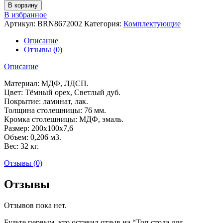
товара
В корзину
Топ
В избранное
стола
Артикул:
BRN8672002
Категория:
Комплектующие
для
переговоров
Описание
БЕРН
Отзывы (0)
(200x100x7,6)
Описание
Материал: МДФ, ЛДСП.
Цвет: Тёмный орех, Светлый дуб.
Покрытие: ламинат, лак.
Толщина столешницы: 76 мм.
Кромка столешницы: МДФ, эмаль.
Размер: 200x100x7,6
Объем: 0,206 м3.
Вес: 32 кг.
Отзывы (0)
Отзывы
Отзывов пока нет.
Будьте первым, кто оставил отзыв на “Топ стола для