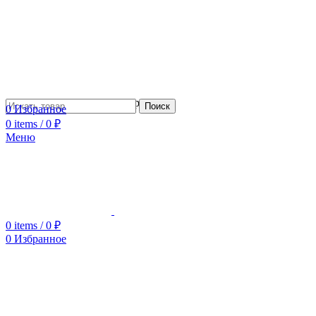
Сотрудничество с дизайнерами
Поиск
0
Избранное
0
items
/
0
₽
Меню
0
items
/
0
₽
0
Избранное
Увеличить