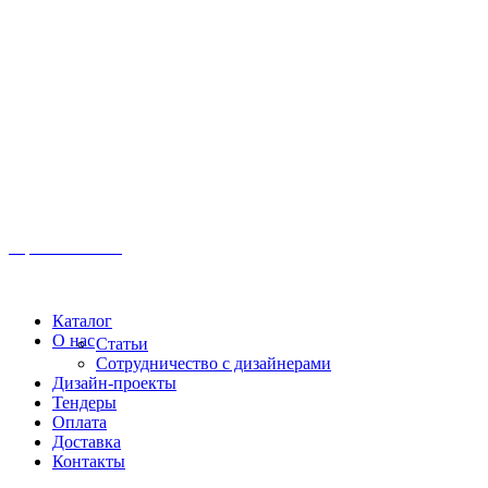
Иркутск, ул. Московская, 1а, 2 этаж
Время работы: Пн-Пт 8:00 - 18:00
Офис:
+7 (3952) 61-70-70
Офис: 61-70-70
Пн-Сб 10:00 - 18:00
Каталог
О нас
Статьи
Сотрудничество с дизайнерами
Дизайн-проекты
Тендеры
Оплата
Доставка
Контакты