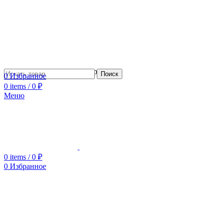
Сотрудничество с дизайнерами
Поиск
0
Избранное
0
items
/
0
₽
Меню
0
items
/
0
₽
0
Избранное
Увеличить