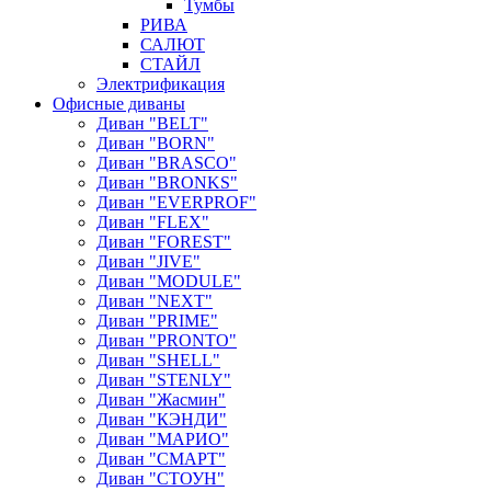
Тумбы
РИВА
САЛЮТ
СТАЙЛ
Электрификация
Офисные диваны
Диван "BELT"
Диван "BORN"
Диван "BRASCO"
Диван "BRONKS"
Диван "EVERPROF"
Диван "FLEX"
Диван "FOREST"
Диван "JIVE"
Диван "MODULE"
Диван "NEXT"
Диван "PRIME"
Диван "PRONTO"
Диван "SHELL"
Диван "STENLY"
Диван "Жасмин"
Диван "КЭНДИ"
Диван "МАРИО"
Диван "СМАРТ"
Диван "СТОУН"