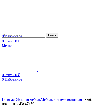
Сотрудничество с дизайнерами
Поиск
0
Избранное
0
items
/
0
₽
Меню
0
items
/
0
₽
0
Избранное
Увеличить
Главная
Офисная мебель
Мебель для руководителя
Тумба
подкатная 43x47x59