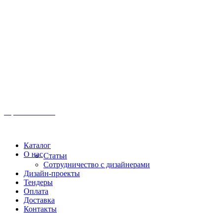
Иркутск, ул. Московская, 1а, 2 этаж
Время работы: Пн-Пт 8:00 - 18:00
Офис:
+7 (3952) 61-70-70
Офис: 61-70-70
Пн-Сб 10:00 - 18:00
Каталог
О нас
Статьи
Сотрудничество с дизайнерами
Дизайн-проекты
Тендеры
Оплата
Доставка
Контакты