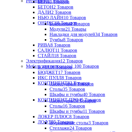
Ресепшн
122 Товаров
БЕРН
3 Товаров
БЕТОН
2 Товаров
ДАЛИ
2 Товаров
НЬЮ ЛАЙН
10 Товаров
ОНИКС
68 Товаров
Боковины
4 Товаров
Модули
21 Товары
Накладки для модулей
34 Товаров
Тумбы
8 Товаров
РИВА
8 Товаров
САЛЮТ
11 Товаров
СТАЙЛ
18 Товаров
Электрификация
12 Товаров
Мебель для персонала
1 100 Товаров
БЭЛЛ
16 Товаров
БЮДЖЕТ
17 Товаров
ИКС ПУЛЛ
8 Товаров
КОНТИНЕНТ
83 Товаров
Аксессуары
8 Товаров
Столы
35 Товаров
Шкафы и тумбы
40 Товаров
КОНТИНЕНТ-ПРО
45 Товаров
Аксессуары
18 Товаров
Столы
16 Товаров
Шкафы и тумбы
11 Товаров
ЛОКЕР ПЛЮС
8 Товаров
ЛОФТ
55 Товаров
Журнальные столы
3 Товаров
Стеллажи
24 Товаров