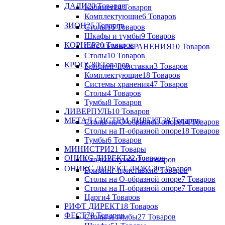
ДАЛИ
20 Товаров
Кабинет
14 Товаров
Комплектующие
6 Товаров
ЗИОН
25 Товаров
Столы
16 Товаров
Шкафы и тумбы
9 Товаров
КОРНЕР
20 Товаров
СИСТЕМЫ ХРАНЕНИЯ
10 Товаров
Столы
10 Товаров
КРОСС
80 Товаров
Брифинг-приставки
3 Товаров
Комплектующие
18 Товаров
Системы хранения
47 Товаров
Столы
4 Товаров
Тумбы
8 Товаров
ЛИВЕРПУЛЬ
10 Товаров
МЕТАЛ СИСТЕМ ДИРЕКТ
38 Товаров
Столы на О-образной опоре
14 Товаров
Столы на П-образной опоре
18 Товаров
Тумбы
6 Товаров
МИНИСТРИ
21 Товары
ОНИКС ДИРЕКТ
22 Товаров
Столы и тумбы
22 Товаров
ОНИКС ДИРЕКТ ЛЮКС
26 Товаров
Брифинг-приставки
8 Товаров
Столы на О-образной опоре
7 Товаров
Столы на П-образной опоре
7 Товаров
Царги
4 Товаров
РИФТ ДИРЕКТ
18 Товаров
ФЕСТ
78 Товаров
Столы и тумбы
27 Товаров