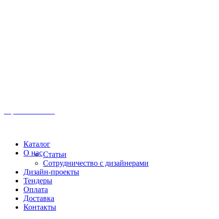
Иркутск, ул. Московская, 1а, 2 этаж
Время работы: Пн-Пт 8:00 - 18:00
Офис:
+7 (3952) 61-70-70
Офис: 61-70-70
Пн-Сб 10:00 - 18:00
Каталог
О нас
Статьи
Сотрудничество с дизайнерами
Дизайн-проекты
Тендеры
Оплата
Доставка
Контакты