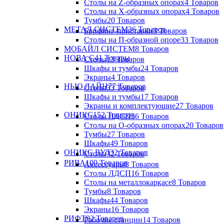
Столы на Z-образных опорах
4 Товаров
Столы на Х-образных опорах
4 Товаров
Тумбы
20 Товаров
МЕТАЛ СИСТЕМ
36 Товаров
Брифинг-приставки
3 Товаров
Столы на П-образной опоре
33 Товаров
МОБАЙЛ СИСТЕМ
8 Товаров
НОВА С
41 Товары
Столы
13 Товаров
Шкафы и тумбы
24 Товаров
Экраны
4 Товаров
НЬЮ ЛАЙН
77 Товаров
Столы
33 Товаров
Шкафы и тумбы
17 Товаров
Экраны и комплектующие
27 Товаров
ОНИКС
152 Товаров
Столы ЛДСП
56 Товаров
Столы на О-образных опорах
20 Товаров
Тумбы
27 Товаров
Шкафы
49 Товаров
ОНИКС ВУД
32 Товаров
Столы
32 Товаров
РИВА
100 Товаров
Аксессуары
8 Товаров
Столы ЛДСП
16 Товаров
Столы на металлокаркасе
8 Товаров
Тумбы
8 Товаров
Шкафы
44 Товаров
Экраны
16 Товаров
РИФТ
92 Товаров
Рабочие станции
14 Товаров