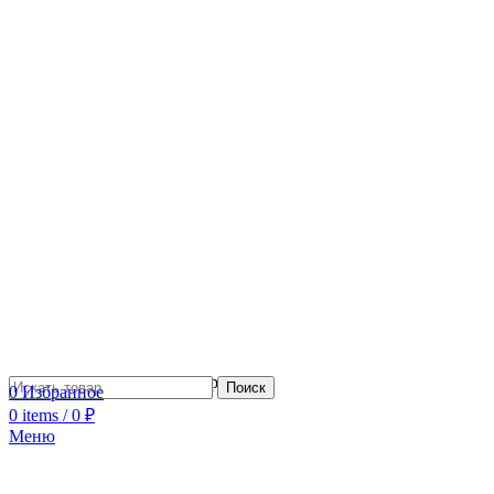
Сотрудничество с дизайнерами
Поиск
0
Избранное
0
items
/
0
₽
Меню