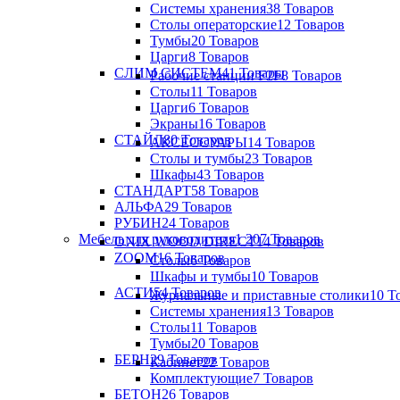
Системы хранения
38 Товаров
Столы операторские
12 Товаров
Тумбы
20 Товаров
Царги
8 Товаров
СЛИМ СИСТЕМ
41 Товары
Рабочие станции F2F
8 Товаров
Столы
11 Товаров
Царги
6 Товаров
Экраны
16 Товаров
СТАЙЛ
80 Товаров
АКСЕССУАРЫ
14 Товаров
Столы и тумбы
23 Товаров
Шкафы
43 Товаров
СТАНДАРТ
58 Товаров
АЛЬФА
29 Товаров
РУБИН
24 Товаров
Мебель для руководителя
1 207 Товаров
ONIX WOOD DIRECT
14 Товаров
ZOOM
16 Товаров
Столы
6 Товаров
Шкафы и тумбы
10 Товаров
АСТИ
54 Товаров
Журнальные и приставные столики
10 Т
Системы хранения
13 Товаров
Столы
11 Товаров
Тумбы
20 Товаров
БЕРН
29 Товаров
Кабинет
22 Товаров
Комплектующие
7 Товаров
БЕТОН
26 Товаров