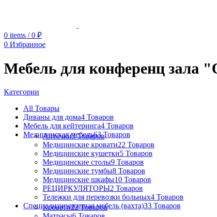
0
items
/
0
₽
0
Избранное
Мебель для конференц зал
Категории
All
Товары
Диваны для дома
4 Товаров
Мебель для кейтеринга
4 Товаров
Медицинская мебель
63 Товаров
Аптечки
3 Товаров
Медицинские кровати
22 Товаров
Медицинские кушетки
5 Товаров
Медицинские столы
9 Товаров
Медицинские тумбы
8 Товаров
Медицинские шкафы
10 Товаров
РЕЦИРКУЛЯТОРЫ
2 Товаров
Тележки для перевозки больных
4 Товаров
Специализированная мебель (вахта)
33 Товаров
Кровати
22 Товаров
Матрасы
6 Товаров