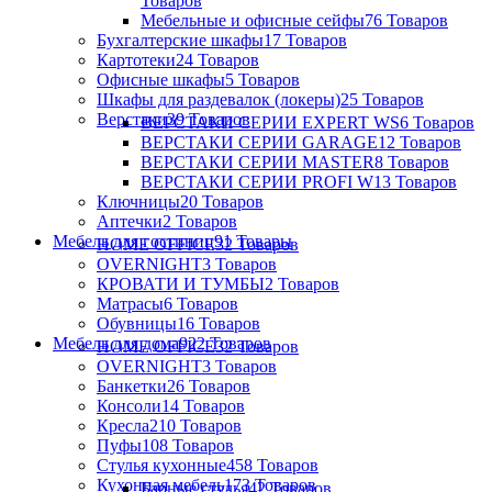
Товаров
Мебельные и офисные сейфы
76 Товаров
Бухгалтерские шкафы
17 Товаров
Картотеки
24 Товаров
Офисные шкафы
5 Товаров
Шкафы для раздевалок (локеры)
25 Товаров
Верстаки
39 Товаров
ВЕРСТАКИ СЕРИИ EXPERT WS
6 Товаров
ВЕРСТАКИ СЕРИИ GARAGE
12 Товаров
ВЕРСТАКИ СЕРИИ MASTER
8 Товаров
ВЕРСТАКИ СЕРИИ PROFI W
13 Товаров
Ключницы
20 Товаров
Аптечки
2 Товаров
Мебель для гостиниц
91 Товары
HOME OFFICE
32 Товаров
OVERNIGHT
3 Товаров
КРОВАТИ И ТУМБЫ
2 Товаров
Матрасы
6 Товаров
Обувницы
16 Товаров
Мебель для дома
922 Товаров
HOME OFFICE
32 Товаров
OVERNIGHT
3 Товаров
Банкетки
26 Товаров
Консоли
14 Товаров
Кресла
210 Товаров
Пуфы
108 Товаров
Стулья кухонные
458 Товаров
Кухонная мебель
173 Товаров
Барные стулья
42 Товаров