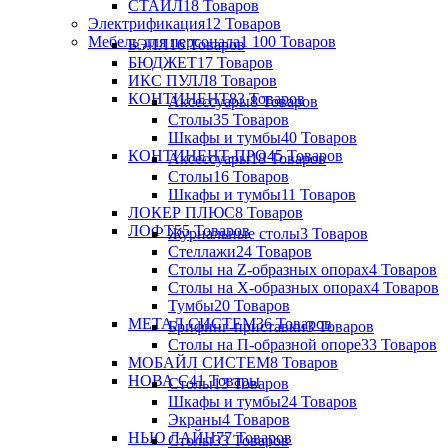
СТАЙЛ
18 Товаров
Электрификация
12 Товаров
Мебель для персонала
1 100 Товаров
БЭЛЛ
16 Товаров
БЮДЖЕТ
17 Товаров
ИКС ПУЛЛ
8 Товаров
КОНТИНЕНТ
83 Товаров
Аксессуары
8 Товаров
Столы
35 Товаров
Шкафы и тумбы
40 Товаров
КОНТИНЕНТ-ПРО
45 Товаров
Аксессуары
18 Товаров
Столы
16 Товаров
Шкафы и тумбы
11 Товаров
ЛОКЕР ПЛЮС
8 Товаров
ЛОФТ
55 Товаров
Журнальные столы
3 Товаров
Стеллажи
24 Товаров
Столы на Z-образных опорах
4 Товаров
Столы на Х-образных опорах
4 Товаров
Тумбы
20 Товаров
МЕТАЛ СИСТЕМ
36 Товаров
Брифинг-приставки
3 Товаров
Столы на П-образной опоре
33 Товаров
МОБАЙЛ СИСТЕМ
8 Товаров
НОВА С
41 Товары
Столы
13 Товаров
Шкафы и тумбы
24 Товаров
Экраны
4 Товаров
НЬЮ ЛАЙН
77 Товаров
Столы
33 Товаров