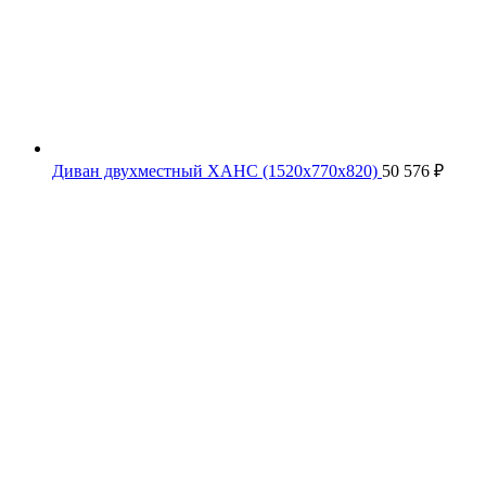
Диван двухместный ХАНС (1520х770х820)
50 576
₽