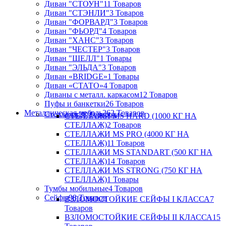
Диван "СТОУН"
11 Товаров
Диван "СТЭНЛИ"
3 Товаров
Диван "ФОРВАРД"
3 Товаров
Диван "ФЬОРД"
4 Товаров
Диван "ХАНС"
3 Товаров
Диван "ЧЕСТЕР"
3 Товаров
Диван "ШЕЛЛ"
1 Товары
Диван "ЭЛЬДА"
3 Товаров
Диван «BRIDGE»
1 Товары
Диван «СТАТО»
4 Товаров
Диваны с металл. каркасом
12 Товаров
Пуфы и банкетки
26 Товаров
Металлическая мебель
262 Товаров
Стеллажи
28 Товаров
СТЕЛЛАЖИ MS HARD (1000 КГ НА
СТЕЛЛАЖ)
2 Товаров
СТЕЛЛАЖИ MS PRO (4000 КГ НА
СТЕЛЛАЖ)
11 Товаров
СТЕЛЛАЖИ MS STANDART (500 КГ НА
СТЕЛЛАЖ)
14 Товаров
СТЕЛЛАЖИ MS STRONG (750 КГ НА
СТЕЛЛАЖ)
1 Товары
Тумбы мобильные
4 Товаров
Сейфы
98 Товаров
ВЗЛОМОСТОЙКИЕ СЕЙФЫ I КЛАССА
7
Товаров
ВЗЛОМОСТОЙКИЕ СЕЙФЫ II КЛАССА
15