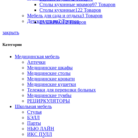
Столы кухонные мрамор
97 Товаров
Столы кухонные
122 Товаров
Мебель для сада и отдыха
3 Товаров
Детские столы
2 Товаров
EVERPROF
2 Товаров
закрыть
Категории
Медицинская мебель
Аптечки
Медицинские шкафы
Медицинские столы
Медицинские кровати
Медицинские кушетки
Тележки для перевозки больных
Медицинские тумбы
РЕЦИРКУЛЯТОРЫ
Школьная мебель
Стулья
БЭЛЛ
Парты
НЬЮ ЛАЙН
ИКС ПУЛЛ