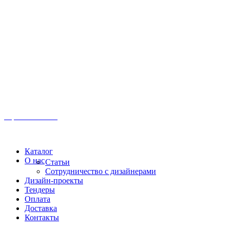
Иркутск, ул. Московская, 1а, 2 этаж
Время работы: Пн-Пт 8:00 - 18:00
Офис:
+7 (3952) 61-70-70
Офис: 61-70-70
Пн-Сб 10:00 - 18:00
Каталог
О нас
Статьи
Сотрудничество с дизайнерами
Дизайн-проекты
Тендеры
Оплата
Доставка
Контакты