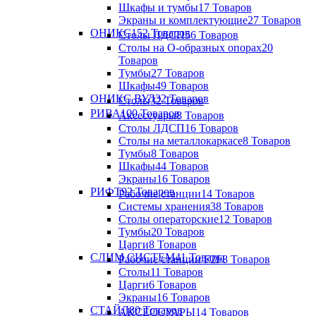
Шкафы и тумбы
17 Товаров
Экраны и комплектующие
27 Товаров
ОНИКС
152 Товаров
Столы ЛДСП
56 Товаров
Столы на О-образных опорах
20
Товаров
Тумбы
27 Товаров
Шкафы
49 Товаров
ОНИКС ВУД
32 Товаров
Столы
32 Товаров
РИВА
100 Товаров
Аксессуары
8 Товаров
Столы ЛДСП
16 Товаров
Столы на металлокаркасе
8 Товаров
Тумбы
8 Товаров
Шкафы
44 Товаров
Экраны
16 Товаров
РИФТ
92 Товаров
Рабочие станции
14 Товаров
Системы хранения
38 Товаров
Столы операторские
12 Товаров
Тумбы
20 Товаров
Царги
8 Товаров
СЛИМ СИСТЕМ
41 Товары
Рабочие станции F2F
8 Товаров
Столы
11 Товаров
Царги
6 Товаров
Экраны
16 Товаров
СТАЙЛ
80 Товаров
АКСЕССУАРЫ
14 Товаров