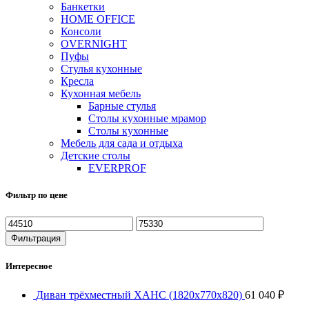
Банкетки
HOME OFFICE
Консоли
OVERNIGHT
Пуфы
Стулья кухонные
Кресла
Кухонная мебель
Барные стулья
Столы кухонные мрамор
Столы кухонные
Мебель для сада и отдыха
Детские столы
EVERPROF
Фильтр по цене
Минимальная
Максимальная
цена
цена
Фильтрация
Интересное
Диван трёхместный ХАНС (1820х770х820)
61 040
₽