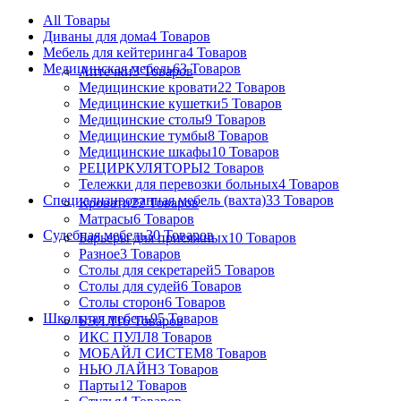
All
Товары
Диваны для дома
4 Товаров
Мебель для кейтеринга
4 Товаров
Медицинская мебель
63 Товаров
Аптечки
3 Товаров
Медицинские кровати
22 Товаров
Медицинские кушетки
5 Товаров
Медицинские столы
9 Товаров
Медицинские тумбы
8 Товаров
Медицинские шкафы
10 Товаров
РЕЦИРКУЛЯТОРЫ
2 Товаров
Тележки для перевозки больных
4 Товаров
Специализированная мебель (вахта)
33 Товаров
Кровати
22 Товаров
Матрасы
6 Товаров
Судебная мебель
30 Товаров
Барьеры для присяжных
10 Товаров
Разное
3 Товаров
Столы для секретарей
5 Товаров
Столы для судей
6 Товаров
Столы сторон
6 Товаров
Школьная мебель
95 Товаров
БЭЛЛ
16 Товаров
ИКС ПУЛЛ
8 Товаров
МОБАЙЛ СИСТЕМ
8 Товаров
НЬЮ ЛАЙН
3 Товаров
Парты
12 Товаров