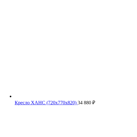
Кресло ХАНС (720х770х820)
34 880
₽