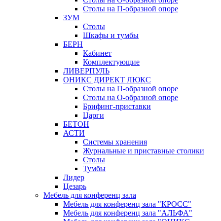
Столы на П-образной опоре
ЗУМ
Столы
Шкафы и тумбы
БЕРН
Кабинет
Комплектующие
ЛИВЕРПУЛЬ
ОНИКС ДИРЕКТ ЛЮКС
Столы на П-образной опоре
Столы на О-образной опоре
Брифинг-приставки
Царги
БЕТОН
АСТИ
Системы хранения
Журнальные и приставные столики
Столы
Тумбы
Лидер
Цезарь
Мебель для конференц зала
Мебель для конференц зала "КРОСС"
Мебель для конференц зала "АЛЬФА"