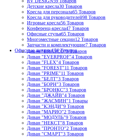
RV DESIGN
59 Товаров
Детские кресла
30 Товаров
Кресла для персонала
65 Товаров
Кресла для руководителей
98 Товаров
Игровые кресла
56 Товаров
Конференц-кресла
47 Товаров
Офисные стулья
65 Товаров
Многоместные секции
12 Товаров
Запчасти и комплектующие
7 Товаров
Офисные диваны
156 Товаров
Диван "BRASCO"
3 Товаров
Диван "EVERPROF"
4 Товаров
Диван "FLEX"
4 Товаров
Диван "FOREST"
11 Товаров
Диван "PRIME"
11 Товаров
Диван "БЕЛТ"
3 Товаров
Диван "БОРН"
3 Товаров
Диван "БРОНКС"
3 Товаров
Диван "ДЖАЙВ"
4 Товаров
Диван "ЖАСМИН"
1 Товары
Диван "КЭНДИ"
9 Товаров
Диван "МАРИО"
2 Товаров
Диван "МОДУЛЬ"
9 Товаров
Диван "НЕКСТ"
8 Товаров
Диван "ПРОНТО"
2 Товаров
Диван "СМАРТ"
3 Товаров