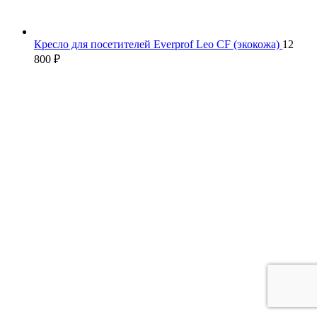
Кресло для посетителей Everprof Leo CF (экокожа)
12
800
₽