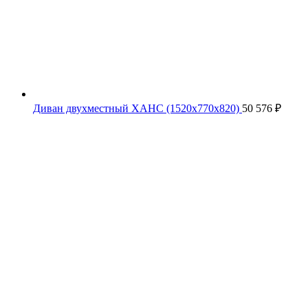
Диван двухместный ХАНС (1520х770х820)
50 576
₽