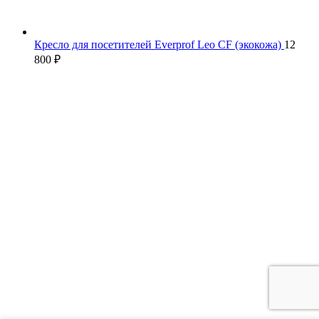
Кресло для посетителей Everprof Leo CF (экокожа)
12
800
₽