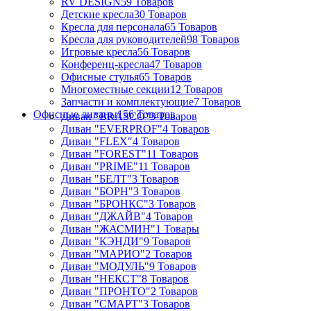
RV DESIGN
59 Товаров
Детские кресла
30 Товаров
Кресла для персонала
65 Товаров
Кресла для руководителей
98 Товаров
Игровые кресла
56 Товаров
Конференц-кресла
47 Товаров
Офисные стулья
65 Товаров
Многоместные секции
12 Товаров
Запчасти и комплектующие
7 Товаров
Офисные диваны
156 Товаров
Диван "BRASCO"
3 Товаров
Диван "EVERPROF"
4 Товаров
Диван "FLEX"
4 Товаров
Диван "FOREST"
11 Товаров
Диван "PRIME"
11 Товаров
Диван "БЕЛТ"
3 Товаров
Диван "БОРН"
3 Товаров
Диван "БРОНКС"
3 Товаров
Диван "ДЖАЙВ"
4 Товаров
Диван "ЖАСМИН"
1 Товары
Диван "КЭНДИ"
9 Товаров
Диван "МАРИО"
2 Товаров
Диван "МОДУЛЬ"
9 Товаров
Диван "НЕКСТ"
8 Товаров
Диван "ПРОНТО"
2 Товаров
Диван "СМАРТ"
3 Товаров