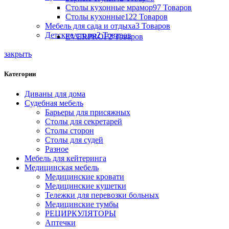
Столы кухонные мрамор
97 Товаров
Столы кухонные
122 Товаров
Мебель для сада и отдыха
3 Товаров
Детские столы
2 Товаров
EVERPROF
2 Товаров
закрыть
Категории
Диваны для дома
Судебная мебель
Барьеры для присяжных
Столы для секретарей
Столы сторон
Столы для судей
Разное
Мебель для кейтеринга
Медицинская мебель
Медицинские кровати
Медицинские кушетки
Тележки для перевозки больных
Медицинские тумбы
РЕЦИРКУЛЯТОРЫ
Аптечки