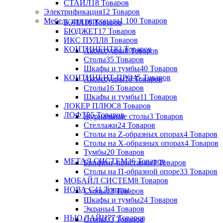
СТАЙЛ
18 Товаров
Электрификация
12 Товаров
Мебель для персонала
1 100 Товаров
БЭЛЛ
16 Товаров
БЮДЖЕТ
17 Товаров
ИКС ПУЛЛ
8 Товаров
КОНТИНЕНТ
83 Товаров
Аксессуары
8 Товаров
Столы
35 Товаров
Шкафы и тумбы
40 Товаров
КОНТИНЕНТ-ПРО
45 Товаров
Аксессуары
18 Товаров
Столы
16 Товаров
Шкафы и тумбы
11 Товаров
ЛОКЕР ПЛЮС
8 Товаров
ЛОФТ
55 Товаров
Журнальные столы
3 Товаров
Стеллажи
24 Товаров
Столы на Z-образных опорах
4 Товаров
Столы на Х-образных опорах
4 Товаров
Тумбы
20 Товаров
МЕТАЛ СИСТЕМ
36 Товаров
Брифинг-приставки
3 Товаров
Столы на П-образной опоре
33 Товаров
МОБАЙЛ СИСТЕМ
8 Товаров
НОВА С
41 Товары
Столы
13 Товаров
Шкафы и тумбы
24 Товаров
Экраны
4 Товаров
НЬЮ ЛАЙН
77 Товаров
Столы
33 Товаров