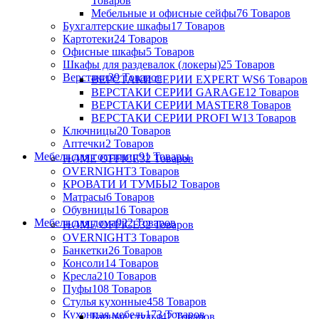
Товаров
Мебельные и офисные сейфы
76 Товаров
Бухгалтерские шкафы
17 Товаров
Картотеки
24 Товаров
Офисные шкафы
5 Товаров
Шкафы для раздевалок (локеры)
25 Товаров
Верстаки
39 Товаров
ВЕРСТАКИ СЕРИИ EXPERT WS
6 Товаров
ВЕРСТАКИ СЕРИИ GARAGE
12 Товаров
ВЕРСТАКИ СЕРИИ MASTER
8 Товаров
ВЕРСТАКИ СЕРИИ PROFI W
13 Товаров
Ключницы
20 Товаров
Аптечки
2 Товаров
Мебель для гостиниц
91 Товары
HOME OFFICE
32 Товаров
OVERNIGHT
3 Товаров
КРОВАТИ И ТУМБЫ
2 Товаров
Матрасы
6 Товаров
Обувницы
16 Товаров
Мебель для дома
922 Товаров
HOME OFFICE
32 Товаров
OVERNIGHT
3 Товаров
Банкетки
26 Товаров
Консоли
14 Товаров
Кресла
210 Товаров
Пуфы
108 Товаров
Стулья кухонные
458 Товаров
Кухонная мебель
173 Товаров
Барные стулья
42 Товаров