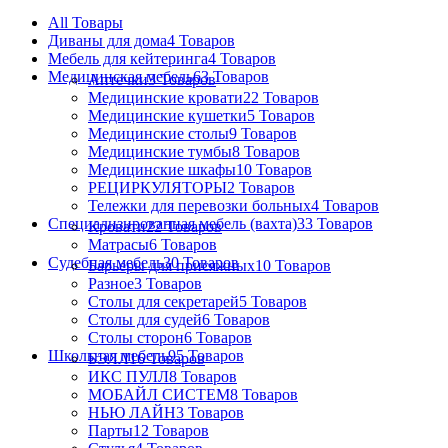
All
Товары
Диваны для дома
4 Товаров
Мебель для кейтеринга
4 Товаров
Медицинская мебель
63 Товаров
Аптечки
3 Товаров
Медицинские кровати
22 Товаров
Медицинские кушетки
5 Товаров
Медицинские столы
9 Товаров
Медицинские тумбы
8 Товаров
Медицинские шкафы
10 Товаров
РЕЦИРКУЛЯТОРЫ
2 Товаров
Тележки для перевозки больных
4 Товаров
Специализированная мебель (вахта)
33 Товаров
Кровати
22 Товаров
Матрасы
6 Товаров
Судебная мебель
30 Товаров
Барьеры для присяжных
10 Товаров
Разное
3 Товаров
Столы для секретарей
5 Товаров
Столы для судей
6 Товаров
Столы сторон
6 Товаров
Школьная мебель
95 Товаров
БЭЛЛ
16 Товаров
ИКС ПУЛЛ
8 Товаров
МОБАЙЛ СИСТЕМ
8 Товаров
НЬЮ ЛАЙН
3 Товаров
Парты
12 Товаров