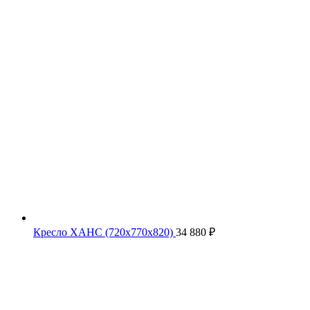
Кресло ХАНС (720х770х820)
34 880
₽