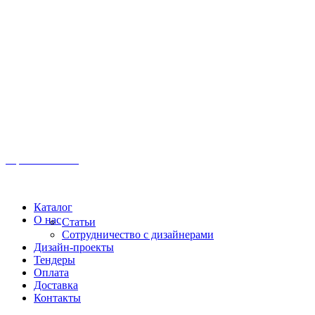
Иркутск, ул. Московская, 1а, 2 этаж
Время работы: Пн-Пт 8:00 - 18:00
Офис:
+7 (3952) 61-70-70
Офис: 61-70-70
Пн-Сб 10:00 - 18:00
Каталог
О нас
Статьи
Сотрудничество с дизайнерами
Дизайн-проекты
Тендеры
Оплата
Доставка
Контакты