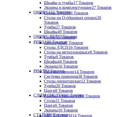
Шкафы и тумбы
17 Товаров
Экраны и комплектующие
27 Товаров
ОНИКС
152 Товаров
Столы ЛДСП
56 Товаров
Столы на О-образных опорах
20
Товаров
Тумбы
27 Товаров
Шкафы
49 Товаров
ОНИКС ВУД
32 Товаров
Столы
32 Товаров
РИВА
100 Товаров
Аксессуары
8 Товаров
Столы ЛДСП
16 Товаров
Столы на металлокаркасе
8 Товаров
Тумбы
8 Товаров
Шкафы
44 Товаров
Экраны
16 Товаров
РИФТ
92 Товаров
Рабочие станции
14 Товаров
Системы хранения
38 Товаров
Столы операторские
12 Товаров
Тумбы
20 Товаров
Царги
8 Товаров
СЛИМ СИСТЕМ
41 Товары
Рабочие станции F2F
8 Товаров
Столы
11 Товаров
Царги
6 Товаров
Экраны
16 Товаров
СТАЙЛ
80 Товаров
АКСЕССУАРЫ
14 Товаров