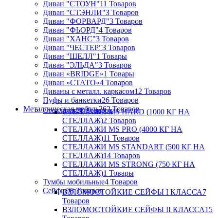
Диван "СТОУН"
11 Товаров
Диван "СТЭНЛИ"
3 Товаров
Диван "ФОРВАРД"
3 Товаров
Диван "ФЬОРД"
4 Товаров
Диван "ХАНС"
3 Товаров
Диван "ЧЕСТЕР"
3 Товаров
Диван "ШЕЛЛ"
1 Товары
Диван "ЭЛЬДА"
3 Товаров
Диван «BRIDGE»
1 Товары
Диван «СТАТО»
4 Товаров
Диваны с металл. каркасом
12 Товаров
Пуфы и банкетки
26 Товаров
Металлическая мебель
262 Товаров
Стеллажи
28 Товаров
СТЕЛЛАЖИ MS HARD (1000 КГ НА
СТЕЛЛАЖ)
2 Товаров
СТЕЛЛАЖИ MS PRO (4000 КГ НА
СТЕЛЛАЖ)
11 Товаров
СТЕЛЛАЖИ MS STANDART (500 КГ НА
СТЕЛЛАЖ)
14 Товаров
СТЕЛЛАЖИ MS STRONG (750 КГ НА
СТЕЛЛАЖ)
1 Товары
Тумбы мобильные
4 Товаров
Сейфы
98 Товаров
ВЗЛОМОСТОЙКИЕ СЕЙФЫ I КЛАССА
7
Товаров
ВЗЛОМОСТОЙКИЕ СЕЙФЫ II КЛАССА
15