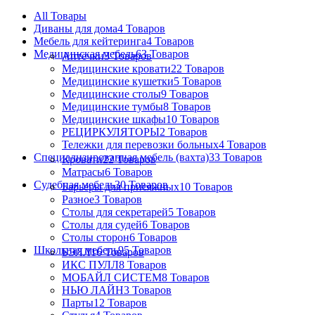
All
Товары
Диваны для дома
4 Товаров
Мебель для кейтеринга
4 Товаров
Медицинская мебель
63 Товаров
Аптечки
3 Товаров
Медицинские кровати
22 Товаров
Медицинские кушетки
5 Товаров
Медицинские столы
9 Товаров
Медицинские тумбы
8 Товаров
Медицинские шкафы
10 Товаров
РЕЦИРКУЛЯТОРЫ
2 Товаров
Тележки для перевозки больных
4 Товаров
Специализированная мебель (вахта)
33 Товаров
Кровати
22 Товаров
Матрасы
6 Товаров
Судебная мебель
30 Товаров
Барьеры для присяжных
10 Товаров
Разное
3 Товаров
Столы для секретарей
5 Товаров
Столы для судей
6 Товаров
Столы сторон
6 Товаров
Школьная мебель
95 Товаров
БЭЛЛ
16 Товаров
ИКС ПУЛЛ
8 Товаров
МОБАЙЛ СИСТЕМ
8 Товаров
НЬЮ ЛАЙН
3 Товаров
Парты
12 Товаров