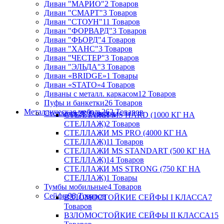
Диван "МАРИО"
2 Товаров
Диван "СМАРТ"
3 Товаров
Диван "СТОУН"
11 Товаров
Диван "ФОРВАРД"
3 Товаров
Диван "ФЬОРД"
4 Товаров
Диван "ХАНС"
3 Товаров
Диван "ЧЕСТЕР"
3 Товаров
Диван "ЭЛЬДА"
3 Товаров
Диван «BRIDGE»
1 Товары
Диван «STATO»
4 Товаров
Диваны с металл. каркасом
12 Товаров
Пуфы и банкетки
26 Товаров
Металлическая мебель
262 Товаров
Стеллажи
28 Товаров
СТЕЛЛАЖИ MS HARD (1000 КГ НА
СТЕЛЛАЖ)
2 Товаров
СТЕЛЛАЖИ MS PRO (4000 КГ НА
СТЕЛЛАЖ)
11 Товаров
СТЕЛЛАЖИ MS STANDART (500 КГ НА
СТЕЛЛАЖ)
14 Товаров
СТЕЛЛАЖИ MS STRONG (750 КГ НА
СТЕЛЛАЖ)
1 Товары
Тумбы мобильные
4 Товаров
Сейфы
98 Товаров
ВЗЛОМОСТОЙКИЕ СЕЙФЫ I КЛАССА
7
Товаров
ВЗЛОМОСТОЙКИЕ СЕЙФЫ II КЛАССА
15