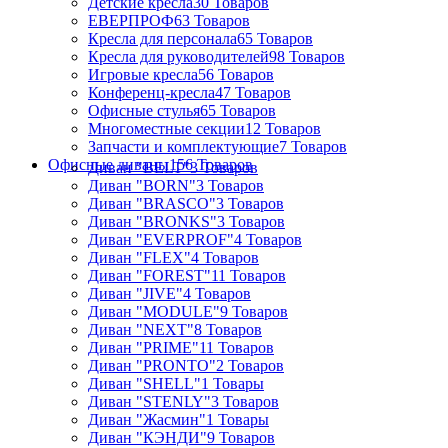
Детские кресла
30 Товаров
ЕВЕРПРОФ
63 Товаров
Кресла для персонала
65 Товаров
Кресла для руководителей
98 Товаров
Игровые кресла
56 Товаров
Конференц-кресла
47 Товаров
Офисные стулья
65 Товаров
Многоместные секции
12 Товаров
Запчасти и комплектующие
7 Товаров
Офисные диваны
156 Товаров
Диван "BELT"
3 Товаров
Диван "BORN"
3 Товаров
Диван "BRASCO"
3 Товаров
Диван "BRONKS"
3 Товаров
Диван "EVERPROF"
4 Товаров
Диван "FLEX"
4 Товаров
Диван "FOREST"
11 Товаров
Диван "JIVE"
4 Товаров
Диван "MODULE"
9 Товаров
Диван "NEXT"
8 Товаров
Диван "PRIME"
11 Товаров
Диван "PRONTO"
2 Товаров
Диван "SHELL"
1 Товары
Диван "STENLY"
3 Товаров
Диван "Жасмин"
1 Товары
Диван "КЭНДИ"
9 Товаров