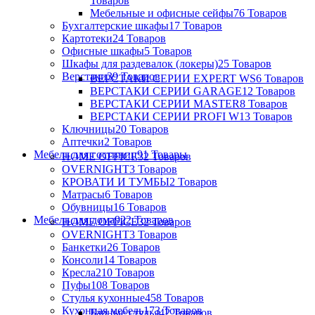
Товаров
Мебельные и офисные сейфы
76 Товаров
Бухгалтерские шкафы
17 Товаров
Картотеки
24 Товаров
Офисные шкафы
5 Товаров
Шкафы для раздевалок (локеры)
25 Товаров
Верстаки
39 Товаров
ВЕРСТАКИ СЕРИИ EXPERT WS
6 Товаров
ВЕРСТАКИ СЕРИИ GARAGE
12 Товаров
ВЕРСТАКИ СЕРИИ MASTER
8 Товаров
ВЕРСТАКИ СЕРИИ PROFI W
13 Товаров
Ключницы
20 Товаров
Аптечки
2 Товаров
Мебель для гостиниц
91 Товары
HOME OFFICE
32 Товаров
OVERNIGHT
3 Товаров
КРОВАТИ И ТУМБЫ
2 Товаров
Матрасы
6 Товаров
Обувницы
16 Товаров
Мебель для дома
922 Товаров
HOME OFFICE
32 Товаров
OVERNIGHT
3 Товаров
Банкетки
26 Товаров
Консоли
14 Товаров
Кресла
210 Товаров
Пуфы
108 Товаров
Стулья кухонные
458 Товаров
Кухонная мебель
173 Товаров
Барные стулья
42 Товаров