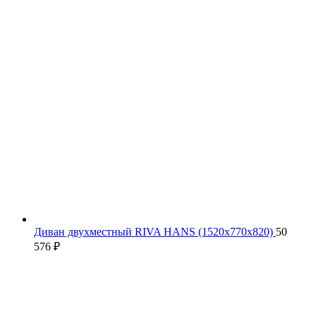
Диван двухместный RIVA HANS (1520х770х820)
50
576
₽