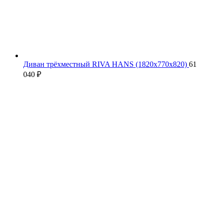
Диван трёхместный RIVA HANS (1820х770х820)
61
040
₽