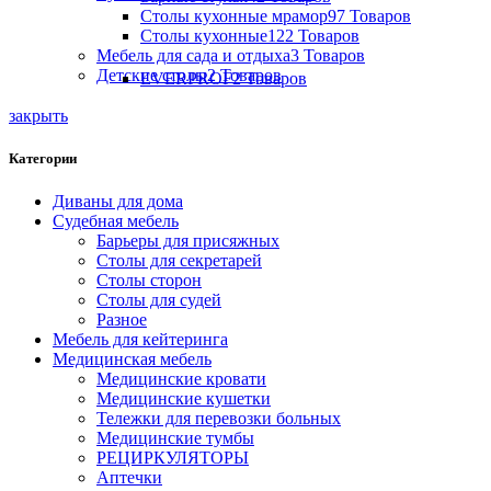
Столы кухонные мрамор
97 Товаров
Столы кухонные
122 Товаров
Мебель для сада и отдыха
3 Товаров
Детские столы
2 Товаров
EVERPROF
2 Товаров
закрыть
Категории
Диваны для дома
Судебная мебель
Барьеры для присяжных
Столы для секретарей
Столы сторон
Столы для судей
Разное
Мебель для кейтеринга
Медицинская мебель
Медицинские кровати
Медицинские кушетки
Тележки для перевозки больных
Медицинские тумбы
РЕЦИРКУЛЯТОРЫ
Аптечки