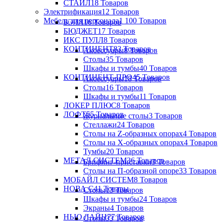
СТАЙЛ
18 Товаров
Электрификация
12 Товаров
Мебель для персонала
1 100 Товаров
БЭЛЛ
16 Товаров
БЮДЖЕТ
17 Товаров
ИКС ПУЛЛ
8 Товаров
КОНТИНЕНТ
83 Товаров
Аксессуары
8 Товаров
Столы
35 Товаров
Шкафы и тумбы
40 Товаров
КОНТИНЕНТ-ПРО
45 Товаров
Аксессуары
18 Товаров
Столы
16 Товаров
Шкафы и тумбы
11 Товаров
ЛОКЕР ПЛЮС
8 Товаров
ЛОФТ
55 Товаров
Журнальные столы
3 Товаров
Стеллажи
24 Товаров
Столы на Z-образных опорах
4 Товаров
Столы на Х-образных опорах
4 Товаров
Тумбы
20 Товаров
МЕТАЛ СИСТЕМ
36 Товаров
Брифинг-приставки
3 Товаров
Столы на П-образной опоре
33 Товаров
МОБАЙЛ СИСТЕМ
8 Товаров
НОВА С
41 Товары
Столы
13 Товаров
Шкафы и тумбы
24 Товаров
Экраны
4 Товаров
НЬЮ ЛАЙН
77 Товаров
Столы
33 Товаров