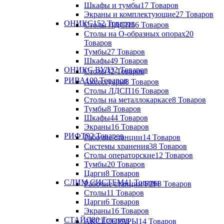
Шкафы и тумбы
17 Товаров
Экраны и комплектующие
27 Товаров
ОНИКС
152 Товаров
Столы ЛДСП
56 Товаров
Столы на О-образных опорах
20
Товаров
Тумбы
27 Товаров
Шкафы
49 Товаров
ОНИКС ВУД
32 Товаров
Столы
32 Товаров
РИВА
100 Товаров
Аксессуары
8 Товаров
Столы ЛДСП
16 Товаров
Столы на металлокаркасе
8 Товаров
Тумбы
8 Товаров
Шкафы
44 Товаров
Экраны
16 Товаров
РИФТ
92 Товаров
Рабочие станции
14 Товаров
Системы хранения
38 Товаров
Столы операторские
12 Товаров
Тумбы
20 Товаров
Царги
8 Товаров
СЛИМ СИСТЕМ
41 Товары
Рабочие станции F2F
8 Товаров
Столы
11 Товаров
Царги
6 Товаров
Экраны
16 Товаров
СТАЙЛ
80 Товаров
АКСЕССУАРЫ
14 Товаров