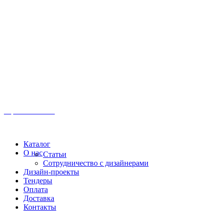
Иркутск, ул. Московская, 1а, 2 этаж
Время работы: Пн-Пт 8:00 - 18:00
Офис:
+7 (3952) 61-70-70
Офис: 61-70-70
Пн-Сб 10:00 - 18:00
Каталог
О нас
Статьи
Сотрудничество с дизайнерами
Дизайн-проекты
Тендеры
Оплата
Доставка
Контакты