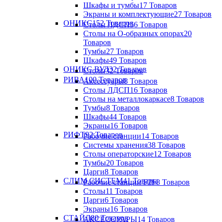
Шкафы и тумбы
17 Товаров
Экраны и комплектующие
27 Товаров
ОНИКС
152 Товаров
Столы ЛДСП
56 Товаров
Столы на О-образных опорах
20
Товаров
Тумбы
27 Товаров
Шкафы
49 Товаров
ОНИКС ВУД
32 Товаров
Столы
32 Товаров
РИВА
100 Товаров
Аксессуары
8 Товаров
Столы ЛДСП
16 Товаров
Столы на металлокаркасе
8 Товаров
Тумбы
8 Товаров
Шкафы
44 Товаров
Экраны
16 Товаров
РИФТ
92 Товаров
Рабочие станции
14 Товаров
Системы хранения
38 Товаров
Столы операторские
12 Товаров
Тумбы
20 Товаров
Царги
8 Товаров
СЛИМ СИСТЕМ
41 Товары
Рабочие станции F2F
8 Товаров
Столы
11 Товаров
Царги
6 Товаров
Экраны
16 Товаров
СТАЙЛ
80 Товаров
АКСЕССУАРЫ
14 Товаров