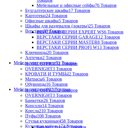
Товаров
Мебельные и офисные сейфы
76 Товаров
Бухгалтерские шкафы
17 Товаров
Картотеки
24 Товаров
Офисные шкафы
5 Товаров
Шкафы для раздевалок (локеры)
25 Товаров
Верстаки
39 Товаров
ВЕРСТАКИ СЕРИИ EXPERT WS
6 Товаров
ВЕРСТАКИ СЕРИИ GARAGE
12 Товаров
ВЕРСТАКИ СЕРИИ MASTER
8 Товаров
ВЕРСТАКИ СЕРИИ PROFI W
13 Товаров
Ключницы
20 Товаров
Аптечки
2 Товаров
Мебель для гостиниц
91 Товары
HOME OFFICE
32 Товаров
OVERNIGHT
3 Товаров
КРОВАТИ И ТУМБЫ
2 Товаров
Матрасы
6 Товаров
Обувницы
16 Товаров
Мебель для дома
922 Товаров
HOME OFFICE
32 Товаров
OVERNIGHT
3 Товаров
Банкетки
26 Товаров
Консоли
14 Товаров
Кресла
210 Товаров
Пуфы
108 Товаров
Стулья кухонные
458 Товаров
Кухонная мебель
173 Товаров
Барные стулья
42 Товаров