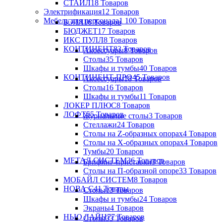
СТАЙЛ
18 Товаров
Электрификация
12 Товаров
Мебель для персонала
1 100 Товаров
БЭЛЛ
16 Товаров
БЮДЖЕТ
17 Товаров
ИКС ПУЛЛ
8 Товаров
КОНТИНЕНТ
83 Товаров
Аксессуары
8 Товаров
Столы
35 Товаров
Шкафы и тумбы
40 Товаров
КОНТИНЕНТ-ПРО
45 Товаров
Аксессуары
18 Товаров
Столы
16 Товаров
Шкафы и тумбы
11 Товаров
ЛОКЕР ПЛЮС
8 Товаров
ЛОФТ
55 Товаров
Журнальные столы
3 Товаров
Стеллажи
24 Товаров
Столы на Z-образных опорах
4 Товаров
Столы на Х-образных опорах
4 Товаров
Тумбы
20 Товаров
МЕТАЛ СИСТЕМ
36 Товаров
Брифинг-приставки
3 Товаров
Столы на П-образной опоре
33 Товаров
МОБАЙЛ СИСТЕМ
8 Товаров
НОВА С
41 Товары
Столы
13 Товаров
Шкафы и тумбы
24 Товаров
Экраны
4 Товаров
НЬЮ ЛАЙН
77 Товаров
Столы
33 Товаров