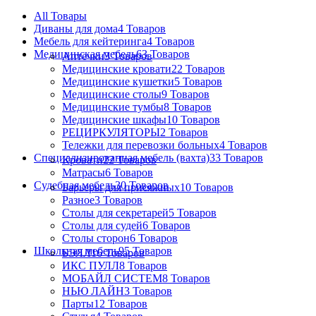
All
Товары
Диваны для дома
4 Товаров
Мебель для кейтеринга
4 Товаров
Медицинская мебель
63 Товаров
Аптечки
3 Товаров
Медицинские кровати
22 Товаров
Медицинские кушетки
5 Товаров
Медицинские столы
9 Товаров
Медицинские тумбы
8 Товаров
Медицинские шкафы
10 Товаров
РЕЦИРКУЛЯТОРЫ
2 Товаров
Тележки для перевозки больных
4 Товаров
Специализированная мебель (вахта)
33 Товаров
Кровати
22 Товаров
Матрасы
6 Товаров
Судебная мебель
30 Товаров
Барьеры для присяжных
10 Товаров
Разное
3 Товаров
Столы для секретарей
5 Товаров
Столы для судей
6 Товаров
Столы сторон
6 Товаров
Школьная мебель
95 Товаров
БЭЛЛ
16 Товаров
ИКС ПУЛЛ
8 Товаров
МОБАЙЛ СИСТЕМ
8 Товаров
НЬЮ ЛАЙН
3 Товаров
Парты
12 Товаров