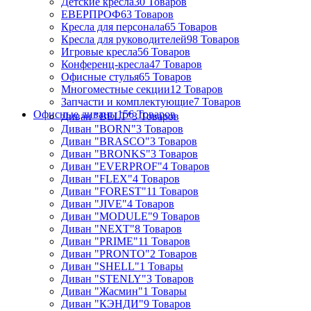
Детские кресла
30 Товаров
ЕВЕРПРОФ
63 Товаров
Кресла для персонала
65 Товаров
Кресла для руководителей
98 Товаров
Игровые кресла
56 Товаров
Конференц-кресла
47 Товаров
Офисные стулья
65 Товаров
Многоместные секции
12 Товаров
Запчасти и комплектующие
7 Товаров
Офисные диваны
156 Товаров
Диван "BELT"
3 Товаров
Диван "BORN"
3 Товаров
Диван "BRASCO"
3 Товаров
Диван "BRONKS"
3 Товаров
Диван "EVERPROF"
4 Товаров
Диван "FLEX"
4 Товаров
Диван "FOREST"
11 Товаров
Диван "JIVE"
4 Товаров
Диван "MODULE"
9 Товаров
Диван "NEXT"
8 Товаров
Диван "PRIME"
11 Товаров
Диван "PRONTO"
2 Товаров
Диван "SHELL"
1 Товары
Диван "STENLY"
3 Товаров
Диван "Жасмин"
1 Товары
Диван "КЭНДИ"
9 Товаров