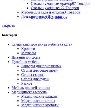
Столы кухонные мрамор
97 Товаров
Столы кухонные
122 Товаров
Мебель для сада и отдыха
3 Товаров
Детские столы
2 Товаров
EVERPROF
2 Товаров
закрыть
Категории
Специализированная мебель (вахта)
Кровати
Матрасы
Диваны для дома
Судебная мебель
Барьеры для присяжных
Столы для секретарей
Столы сторон
Столы для судей
Разное
Мебель для кейтеринга
Медицинская мебель
Медицинские шкафы
Медицинские столы
Медицинские кровати