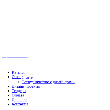
Иркутск, ул. Московская, 1а, 2 этаж
Время работы: Пн-Пт 8:00 - 18:00
Офис:
+7 (3952) 61-70-70
Офис: 61-70-70
Пн-Сб 10:00 - 18:00
Каталог
О нас
Статьи
Сотрудничество с дизайнерами
Дизайн-проекты
Тендеры
Оплата
Доставка
Контакты