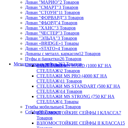
Диван "МАРИО"
2 Товаров
Диван "СМАРТ"
3 Товаров
Диван "СТОУН"
11 Товаров
Диван "ФОРВАРД"
3 Товаров
Диван "ФЬОРД"
4 Товаров
Диван "ХАНС"
3 Товаров
Диван "ЧЕСТЕР"
3 Товаров
Диван "ЭЛЬДА"
3 Товаров
Диван «BRIDGE»
1 Товары
Диван «STATO»
4 Товаров
Диваны с металл. каркасом
12 Товаров
Пуфы и банкетки
26 Товаров
Металлическая мебель
262 Товаров
Стеллажи
28 Товаров
СТЕЛЛАЖИ MS HARD (1000 КГ НА
СТЕЛЛАЖ)
2 Товаров
СТЕЛЛАЖИ MS PRO (4000 КГ НА
СТЕЛЛАЖ)
11 Товаров
СТЕЛЛАЖИ MS STANDART (500 КГ НА
СТЕЛЛАЖ)
14 Товаров
СТЕЛЛАЖИ MS STRONG (750 КГ НА
СТЕЛЛАЖ)
1 Товары
Тумбы мобильные
4 Товаров
Сейфы
98 Товаров
ВЗЛОМОСТОЙКИЕ СЕЙФЫ I КЛАССА
7
Товаров
ВЗЛОМОСТОЙКИЕ СЕЙФЫ II КЛАССА
15