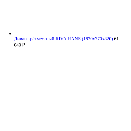
Диван трёхместный RIVA HANS (1820х770х820)
61
040
₽