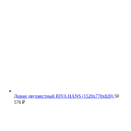
Диван двухместный RIVA HANS (1520х770х820)
50
576
₽