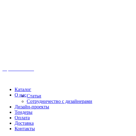
Иркутск, ул. Московская, 1а, 2 этаж
Время работы: Пн-Пт 8:00 - 18:00
Офис:
+7 (3952) 61-70-70
Офис: 61-70-70
Пн-Сб 10:00 - 18:00
Каталог
О нас
Статьи
Сотрудничество с дизайнерами
Дизайн-проекты
Тендеры
Оплата
Доставка
Контакты