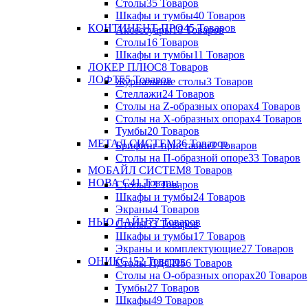
Столы
35 Товаров
Шкафы и тумбы
40 Товаров
КОНТИНЕНТ-ПРО
45 Товаров
Аксессуары
18 Товаров
Столы
16 Товаров
Шкафы и тумбы
11 Товаров
ЛОКЕР ПЛЮС
8 Товаров
ЛОФТ
55 Товаров
Журнальные столы
3 Товаров
Стеллажи
24 Товаров
Столы на Z-образных опорах
4 Товаров
Столы на Х-образных опорах
4 Товаров
Тумбы
20 Товаров
МЕТАЛ СИСТЕМ
36 Товаров
Брифинг-приставки
3 Товаров
Столы на П-образной опоре
33 Товаров
МОБАЙЛ СИСТЕМ
8 Товаров
НОВА С
41 Товары
Столы
13 Товаров
Шкафы и тумбы
24 Товаров
Экраны
4 Товаров
НЬЮ ЛАЙН
77 Товаров
Столы
33 Товаров
Шкафы и тумбы
17 Товаров
Экраны и комплектующие
27 Товаров
ОНИКС
152 Товаров
Столы ЛДСП
56 Товаров
Столы на О-образных опорах
20 Товаров
Тумбы
27 Товаров
Шкафы
49 Товаров