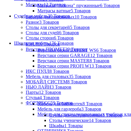
Матрасы
12 Товаров
Матрасы "Аскона" пружинные
6 Товаров
Матрасы ватные
5 Товаров
Судебная мебель
30 Товаров
Барьеры для присяжных
10 Товаров
Разное
3 Товаров
Столы для секретарей
5 Товаров
Столы для судей
6 Товаров
Столы сторон
6 Товаров
Школьная мебель
176 Товаров
БЭЛЛ
16 Товаров
Верстаки ПРОМЕТ
39 Товаров
Верстаки серии EXPERT WS
6 Товаров
Верстаки серии GARAGE
12 Товаров
Верстаки серии MASTER
8 Товаров
Верстаки серии PROFI W
13 Товаров
ИКС ПУЛЛ
8 Товаров
Мебель для столовых
35 Товаров
МОБАЙЛ СИСТЕМ
8 Товаров
НЬЮ ЛАЙН
3 Товаров
Парты
12 Товаров
Стулья
4 Товаров
ФОРТРЕСС
59 Товаров
Мебель для библиотек
8 Товаров
Мебель для гардероба
3 Товаров
Мебель для специализированных учебных кла
Столы демонстрационные
3 Товаров
Столы ученические
14 Товаров
Шкафы
1 Товары
ОТЛИЧНИК
8 Товаров