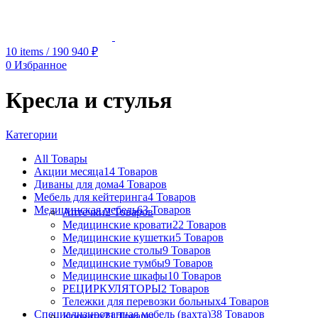
10
items
/
190 940
₽
0
Избранное
Кресла и стулья
Категории
All
Товары
Акции месяца
14 Товаров
Диваны для дома
4 Товаров
Мебель для кейтеринга
4 Товаров
Медицинская мебель
63 Товаров
Аптечки
2 Товаров
Медицинские кровати
22 Товаров
Медицинские кушетки
5 Товаров
Медицинские столы
9 Товаров
Медицинские тумбы
9 Товаров
Медицинские шкафы
10 Товаров
РЕЦИРКУЛЯТОРЫ
2 Товаров
Тележки для перевозки больных
4 Товаров
Специализированная мебель (вахта)
38 Товаров
Кровати
21 Товары