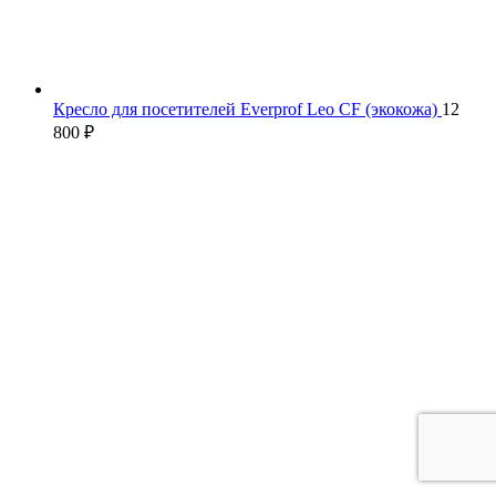
Кресло для посетителей Everprof Leo CF (экокожа)
12
800
₽