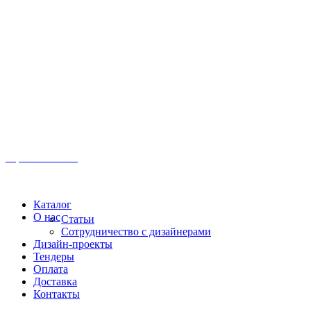
Иркутск, ул. Московская, 1а, 2 этаж
Время работы: Пн-Пт 8:00 - 18:00
Офис:
+7 (3952) 61-70-70
Офис: 61-70-70
Пн-Сб 10:00 - 18:00
Каталог
О нас
Статьи
Сотрудничество с дизайнерами
Дизайн-проекты
Тендеры
Оплата
Доставка
Контакты