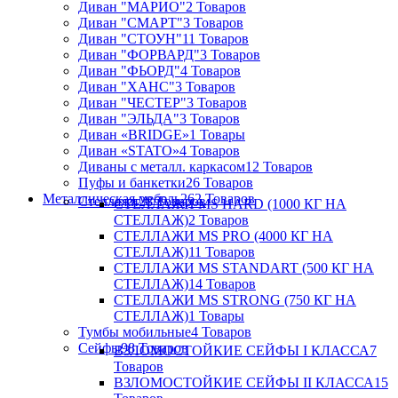
Диван "МАРИО"
2 Товаров
Диван "СМАРТ"
3 Товаров
Диван "СТОУН"
11 Товаров
Диван "ФОРВАРД"
3 Товаров
Диван "ФЬОРД"
4 Товаров
Диван "ХАНС"
3 Товаров
Диван "ЧЕСТЕР"
3 Товаров
Диван "ЭЛЬДА"
3 Товаров
Диван «BRIDGE»
1 Товары
Диван «STATO»
4 Товаров
Диваны с металл. каркасом
12 Товаров
Пуфы и банкетки
26 Товаров
Металлическая мебель
262 Товаров
Стеллажи
28 Товаров
СТЕЛЛАЖИ MS HARD (1000 КГ НА
СТЕЛЛАЖ)
2 Товаров
СТЕЛЛАЖИ MS PRO (4000 КГ НА
СТЕЛЛАЖ)
11 Товаров
СТЕЛЛАЖИ MS STANDART (500 КГ НА
СТЕЛЛАЖ)
14 Товаров
СТЕЛЛАЖИ MS STRONG (750 КГ НА
СТЕЛЛАЖ)
1 Товары
Тумбы мобильные
4 Товаров
Сейфы
98 Товаров
ВЗЛОМОСТОЙКИЕ СЕЙФЫ I КЛАССА
7
Товаров
ВЗЛОМОСТОЙКИЕ СЕЙФЫ II КЛАССА
15