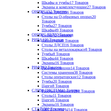
Шкафы и тумбы
17 Товаров
Экраны и комплектующие
27 Товаров
ОНИКС
152 Товаров
Столы ЛДСП
56 Товаров
Столы на О-образных опорах
20
Товаров
Тумбы
27 Товаров
Шкафы
49 Товаров
ОНИКС ВУД
32 Товаров
Столы
32 Товаров
РИВА
100 Товаров
Аксессуары
8 Товаров
Столы ЛДСП
16 Товаров
Столы на металлокаркасе
8 Товаров
Тумбы
8 Товаров
Шкафы
44 Товаров
Экраны
16 Товаров
РИФТ
92 Товаров
Рабочие станции
14 Товаров
Системы хранения
38 Товаров
Столы операторские
12 Товаров
Тумбы
20 Товаров
Царги
8 Товаров
СЛИМ СИСТЕМ
41 Товары
Рабочие станции F2F
8 Товаров
Столы
11 Товаров
Царги
6 Товаров
Экраны
16 Товаров
СТАЙЛ
80 Товаров
АКСЕССУАРЫ
14 Товаров