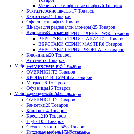
Товаров
Мебельные и офисные сейфы
76 Товаров
Бухгалтерские шкафы
17 Товаров
Картотеки
24 Товаров
Офисные шкафы
5 Товаров
Шкафы для раздевалок (локеры)
25 Товаров
Верстаки
39 Товаров
ВЕРСТАКИ СЕРИИ EXPERT WS
6 Товаров
ВЕРСТАКИ СЕРИИ GARAGE
12 Товаров
ВЕРСТАКИ СЕРИИ MASTER
8 Товаров
ВЕРСТАКИ СЕРИИ PROFI W
13 Товаров
Ключницы
20 Товаров
Аптечки
2 Товаров
Мебель для гостиниц
91 Товары
HOME OFFICE
32 Товаров
OVERNIGHT
3 Товаров
КРОВАТИ И ТУМБЫ
2 Товаров
Матрасы
6 Товаров
Обувницы
16 Товаров
Мебель для дома
922 Товаров
HOME OFFICE
32 Товаров
OVERNIGHT
3 Товаров
Банкетки
26 Товаров
Консоли
14 Товаров
Кресла
210 Товаров
Пуфы
108 Товаров
Стулья кухонные
458 Товаров
Кухонная мебель
173 Товаров
Барные стулья
42 Товаров