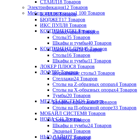
СТАЙЛ
18 Товаров
Электрификация
12 Товаров
Мебель для персонала
1 100 Товаров
БЭЛЛ
16 Товаров
БЮДЖЕТ
17 Товаров
ИКС ПУЛЛ
8 Товаров
КОНТИНЕНТ
83 Товаров
Аксессуары
8 Товаров
Столы
35 Товаров
Шкафы и тумбы
40 Товаров
КОНТИНЕНТ-ПРО
45 Товаров
Аксессуары
18 Товаров
Столы
16 Товаров
Шкафы и тумбы
11 Товаров
ЛОКЕР ПЛЮС
8 Товаров
ЛОФТ
55 Товаров
Журнальные столы
3 Товаров
Стеллажи
24 Товаров
Столы на Z-образных опорах
4 Товаров
Столы на Х-образных опорах
4 Товаров
Тумбы
20 Товаров
МЕТАЛ СИСТЕМ
36 Товаров
Брифинг-приставки
3 Товаров
Столы на П-образной опоре
33 Товаров
МОБАЙЛ СИСТЕМ
8 Товаров
НОВА С
41 Товары
Столы
13 Товаров
Шкафы и тумбы
24 Товаров
Экраны
4 Товаров
НЬЮ ЛАЙН
77 Товаров
Столы
33 Товаров