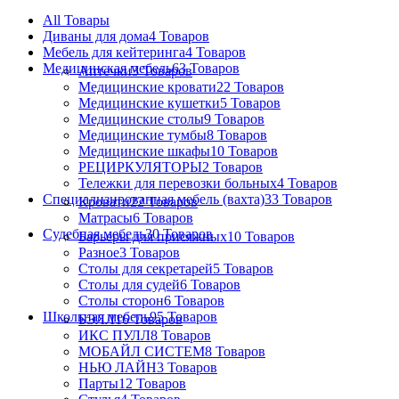
All
Товары
Диваны для дома
4 Товаров
Мебель для кейтеринга
4 Товаров
Медицинская мебель
63 Товаров
Аптечки
3 Товаров
Медицинские кровати
22 Товаров
Медицинские кушетки
5 Товаров
Медицинские столы
9 Товаров
Медицинские тумбы
8 Товаров
Медицинские шкафы
10 Товаров
РЕЦИРКУЛЯТОРЫ
2 Товаров
Тележки для перевозки больных
4 Товаров
Специализированная мебель (вахта)
33 Товаров
Кровати
22 Товаров
Матрасы
6 Товаров
Судебная мебель
30 Товаров
Барьеры для присяжных
10 Товаров
Разное
3 Товаров
Столы для секретарей
5 Товаров
Столы для судей
6 Товаров
Столы сторон
6 Товаров
Школьная мебель
95 Товаров
БЭЛЛ
16 Товаров
ИКС ПУЛЛ
8 Товаров
МОБАЙЛ СИСТЕМ
8 Товаров
НЬЮ ЛАЙН
3 Товаров
Парты
12 Товаров