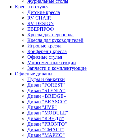
Журнальные столы
Кресла и стулья
Детские кресла
RV CHAIR
RV DESIGN
ЕВЕРПРОФ
Кресла для персонала
Кресла для руководителей
Игровые кресла
Конференц-кресла
Офисные стулья
Многоместные секции
Запчасти и комплектующие
Офисные диваны
Пуфы и банкетки
Диван "FOREST"
Диван "STENLY"
Диван «BRIDGE»
Диван "BRASCO"
Диван "JIVE"
Диван "MODULE"
Диван "КЭНДИ"
Диван "PRONTO"
Диван "СМАРТ"
Диван "МАРИО"