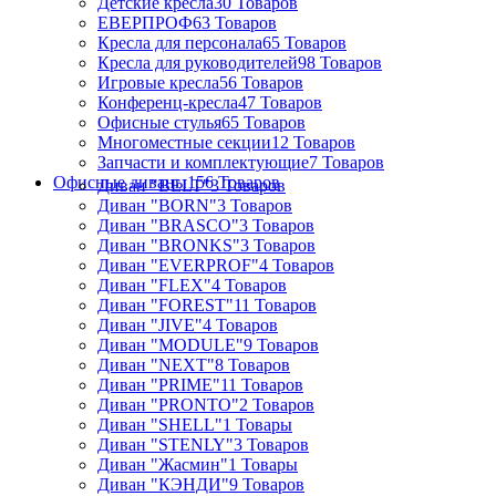
Детские кресла
30 Товаров
ЕВЕРПРОФ
63 Товаров
Кресла для персонала
65 Товаров
Кресла для руководителей
98 Товаров
Игровые кресла
56 Товаров
Конференц-кресла
47 Товаров
Офисные стулья
65 Товаров
Многоместные секции
12 Товаров
Запчасти и комплектующие
7 Товаров
Офисные диваны
156 Товаров
Диван "BELT"
3 Товаров
Диван "BORN"
3 Товаров
Диван "BRASCO"
3 Товаров
Диван "BRONKS"
3 Товаров
Диван "EVERPROF"
4 Товаров
Диван "FLEX"
4 Товаров
Диван "FOREST"
11 Товаров
Диван "JIVE"
4 Товаров
Диван "MODULE"
9 Товаров
Диван "NEXT"
8 Товаров
Диван "PRIME"
11 Товаров
Диван "PRONTO"
2 Товаров
Диван "SHELL"
1 Товары
Диван "STENLY"
3 Товаров
Диван "Жасмин"
1 Товары
Диван "КЭНДИ"
9 Товаров