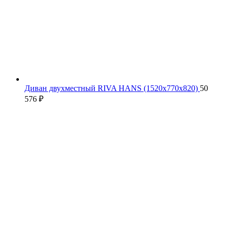
Диван двухместный RIVA HANS (1520х770х820)
50
576
₽