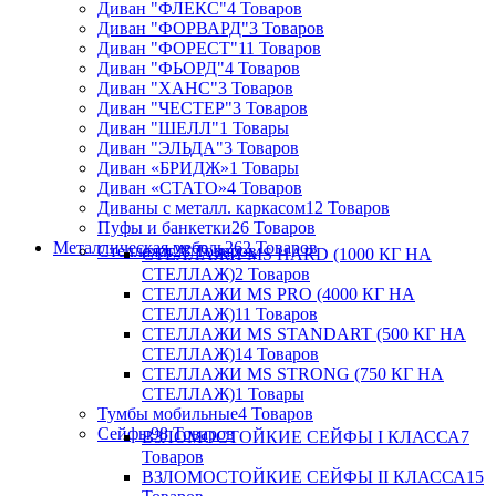
Диван "ФЛЕКС"
4 Товаров
Диван "ФОРВАРД"
3 Товаров
Диван "ФОРЕСТ"
11 Товаров
Диван "ФЬОРД"
4 Товаров
Диван "ХАНС"
3 Товаров
Диван "ЧЕСТЕР"
3 Товаров
Диван "ШЕЛЛ"
1 Товары
Диван "ЭЛЬДА"
3 Товаров
Диван «БРИДЖ»
1 Товары
Диван «СТАТО»
4 Товаров
Диваны с металл. каркасом
12 Товаров
Пуфы и банкетки
26 Товаров
Металлическая мебель
262 Товаров
Стеллажи
28 Товаров
СТЕЛЛАЖИ MS HARD (1000 КГ НА
СТЕЛЛАЖ)
2 Товаров
СТЕЛЛАЖИ MS PRO (4000 КГ НА
СТЕЛЛАЖ)
11 Товаров
СТЕЛЛАЖИ MS STANDART (500 КГ НА
СТЕЛЛАЖ)
14 Товаров
СТЕЛЛАЖИ MS STRONG (750 КГ НА
СТЕЛЛАЖ)
1 Товары
Тумбы мобильные
4 Товаров
Сейфы
98 Товаров
ВЗЛОМОСТОЙКИЕ СЕЙФЫ I КЛАССА
7
Товаров
ВЗЛОМОСТОЙКИЕ СЕЙФЫ II КЛАССА
15