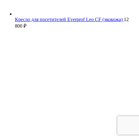
Кресло для посетителей Everprof Leo CF (экокожа)
12
800
₽