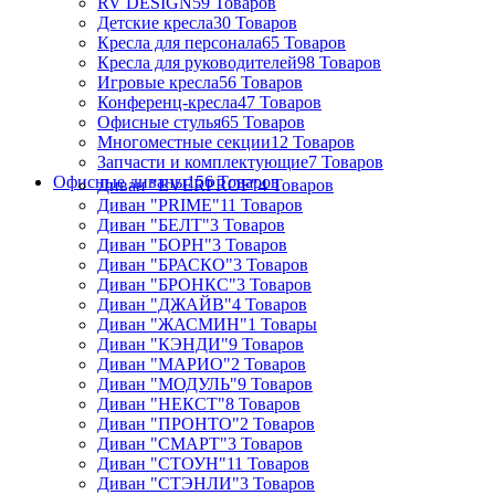
RV DESIGN
59 Товаров
Детские кресла
30 Товаров
Кресла для персонала
65 Товаров
Кресла для руководителей
98 Товаров
Игровые кресла
56 Товаров
Конференц-кресла
47 Товаров
Офисные стулья
65 Товаров
Многоместные секции
12 Товаров
Запчасти и комплектующие
7 Товаров
Офисные диваны
156 Товаров
Диван "EVERPROF"
4 Товаров
Диван "PRIME"
11 Товаров
Диван "БЕЛТ"
3 Товаров
Диван "БОРН"
3 Товаров
Диван "БРАСКО"
3 Товаров
Диван "БРОНКС"
3 Товаров
Диван "ДЖАЙВ"
4 Товаров
Диван "ЖАСМИН"
1 Товары
Диван "КЭНДИ"
9 Товаров
Диван "МАРИО"
2 Товаров
Диван "МОДУЛЬ"
9 Товаров
Диван "НЕКСТ"
8 Товаров
Диван "ПРОНТО"
2 Товаров
Диван "СМАРТ"
3 Товаров
Диван "СТОУН"
11 Товаров
Диван "СТЭНЛИ"
3 Товаров