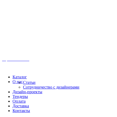
Иркутск, ул. Московская, 1а, 2 этаж
Время работы: Пн-Пт 8:00 - 18:00
Офис:
+7 (3952) 61-70-70
Офис: 61-70-70
Пн-Сб 10:00 - 18:00
Каталог
О нас
Статьи
Сотрудничество с дизайнерами
Дизайн-проекты
Тендеры
Оплата
Доставка
Контакты