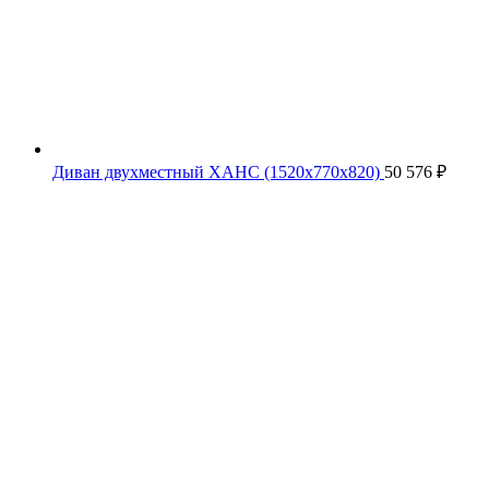
Диван двухместный ХАНС (1520х770х820)
50 576
₽