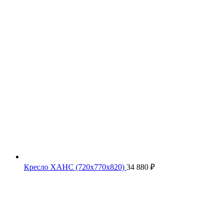
Кресло ХАНС (720х770х820)
34 880
₽