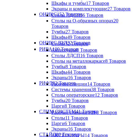
Шкафы и тумбы
17 Товаров
Экраны и комплектующие
27 Товаров
ОНИКС
152 Товаров
Столы ЛДСП
56 Товаров
Столы на О-образных опорах
20
Товаров
Тумбы
27 Товаров
Шкафы
49 Товаров
ОНИКС ВУД
32 Товаров
Столы
32 Товаров
РИВА
100 Товаров
Аксессуары
8 Товаров
Столы ЛДСП
16 Товаров
Столы на металлокаркасе
8 Товаров
Тумбы
8 Товаров
Шкафы
44 Товаров
Экраны
16 Товаров
РИФТ
92 Товаров
Рабочие станции
14 Товаров
Системы хранения
38 Товаров
Столы операторские
12 Товаров
Тумбы
20 Товаров
Царги
8 Товаров
СЛИМ СИСТЕМ
41 Товары
Рабочие станции F2F
8 Товаров
Столы
11 Товаров
Царги
6 Товаров
Экраны
16 Товаров
СТАЙЛ
80 Товаров
АКСЕССУАРЫ
14 Товаров