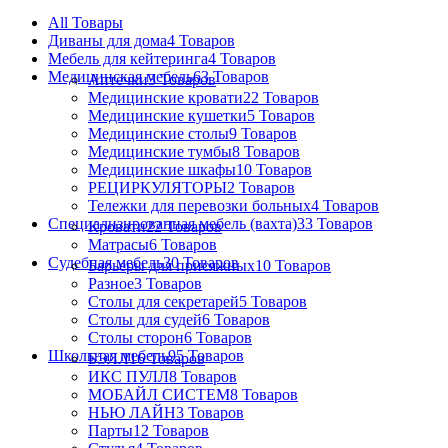
All
Товары
Диваны для дома
4 Товаров
Мебель для кейтеринга
4 Товаров
Медицинская мебель
63 Товаров
Аптечки
3 Товаров
Медицинские кровати
22 Товаров
Медицинские кушетки
5 Товаров
Медицинские столы
9 Товаров
Медицинские тумбы
8 Товаров
Медицинские шкафы
10 Товаров
РЕЦИРКУЛЯТОРЫ
2 Товаров
Тележки для перевозки больных
4 Товаров
Специализированная мебель (вахта)
33 Товаров
Кровати
22 Товаров
Матрасы
6 Товаров
Судебная мебель
30 Товаров
Барьеры для присяжных
10 Товаров
Разное
3 Товаров
Столы для секретарей
5 Товаров
Столы для судей
6 Товаров
Столы сторон
6 Товаров
Школьная мебель
95 Товаров
БЭЛЛ
16 Товаров
ИКС ПУЛЛ
8 Товаров
МОБАЙЛ СИСТЕМ
8 Товаров
НЬЮ ЛАЙН
3 Товаров
Парты
12 Товаров