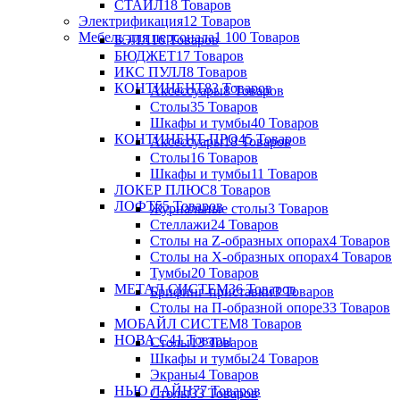
СТАЙЛ
18 Товаров
Электрификация
12 Товаров
Мебель для персонала
1 100 Товаров
БЭЛЛ
16 Товаров
БЮДЖЕТ
17 Товаров
ИКС ПУЛЛ
8 Товаров
КОНТИНЕНТ
83 Товаров
Аксессуары
8 Товаров
Столы
35 Товаров
Шкафы и тумбы
40 Товаров
КОНТИНЕНТ-ПРО
45 Товаров
Аксессуары
18 Товаров
Столы
16 Товаров
Шкафы и тумбы
11 Товаров
ЛОКЕР ПЛЮС
8 Товаров
ЛОФТ
55 Товаров
Журнальные столы
3 Товаров
Стеллажи
24 Товаров
Столы на Z-образных опорах
4 Товаров
Столы на Х-образных опорах
4 Товаров
Тумбы
20 Товаров
МЕТАЛ СИСТЕМ
36 Товаров
Брифинг-приставки
3 Товаров
Столы на П-образной опоре
33 Товаров
МОБАЙЛ СИСТЕМ
8 Товаров
НОВА С
41 Товары
Столы
13 Товаров
Шкафы и тумбы
24 Товаров
Экраны
4 Товаров
НЬЮ ЛАЙН
77 Товаров
Столы
33 Товаров