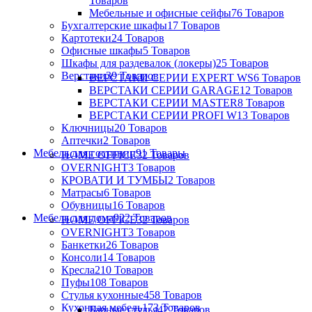
Товаров
Мебельные и офисные сейфы
76 Товаров
Бухгалтерские шкафы
17 Товаров
Картотеки
24 Товаров
Офисные шкафы
5 Товаров
Шкафы для раздевалок (локеры)
25 Товаров
Верстаки
39 Товаров
ВЕРСТАКИ СЕРИИ EXPERT WS
6 Товаров
ВЕРСТАКИ СЕРИИ GARAGE
12 Товаров
ВЕРСТАКИ СЕРИИ MASTER
8 Товаров
ВЕРСТАКИ СЕРИИ PROFI W
13 Товаров
Ключницы
20 Товаров
Аптечки
2 Товаров
Мебель для гостиниц
91 Товары
HOME OFFICE
32 Товаров
OVERNIGHT
3 Товаров
КРОВАТИ И ТУМБЫ
2 Товаров
Матрасы
6 Товаров
Обувницы
16 Товаров
Мебель для дома
922 Товаров
HOME OFFICE
32 Товаров
OVERNIGHT
3 Товаров
Банкетки
26 Товаров
Консоли
14 Товаров
Кресла
210 Товаров
Пуфы
108 Товаров
Стулья кухонные
458 Товаров
Кухонная мебель
173 Товаров
Барные стулья
42 Товаров