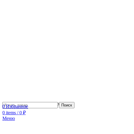
Сотрудничество с дизайнерами
Поиск
0
Избранное
0
items
/
0
₽
Меню