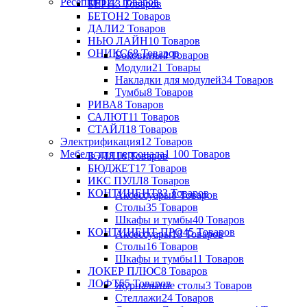
Ресепшн
122 Товаров
БЕРН
3 Товаров
БЕТОН
2 Товаров
ДАЛИ
2 Товаров
НЬЮ ЛАЙН
10 Товаров
ОНИКС
68 Товаров
Боковины
4 Товаров
Модули
21 Товары
Накладки для модулей
34 Товаров
Тумбы
8 Товаров
РИВА
8 Товаров
САЛЮТ
11 Товаров
СТАЙЛ
18 Товаров
Электрификация
12 Товаров
Мебель для персонала
1 100 Товаров
БЭЛЛ
16 Товаров
БЮДЖЕТ
17 Товаров
ИКС ПУЛЛ
8 Товаров
КОНТИНЕНТ
83 Товаров
Аксессуары
8 Товаров
Столы
35 Товаров
Шкафы и тумбы
40 Товаров
КОНТИНЕНТ-ПРО
45 Товаров
Аксессуары
18 Товаров
Столы
16 Товаров
Шкафы и тумбы
11 Товаров
ЛОКЕР ПЛЮС
8 Товаров
ЛОФТ
55 Товаров
Журнальные столы
3 Товаров
Стеллажи
24 Товаров