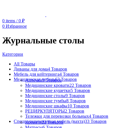
0
items
/
0
₽
0
Избранное
Журнальные столы
Категории
All
Товары
Диваны для дома
4 Товаров
Мебель для кейтеринга
4 Товаров
Медицинская мебель
63 Товаров
Аптечки
3 Товаров
Медицинские кровати
22 Товаров
Медицинские кушетки
5 Товаров
Медицинские столы
9 Товаров
Медицинские тумбы
8 Товаров
Медицинские шкафы
10 Товаров
РЕЦИРКУЛЯТОРЫ
2 Товаров
Тележки для перевозки больных
4 Товаров
Специализированная мебель (вахта)
33 Товаров
Кровати
22 Товаров
Матрасы
6 Товаров