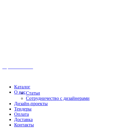
Иркутск, ул. Московская, 1а, 2 этаж
Время работы: Пн-Пт 8:00 - 18:00
Офис:
+7 (3952) 61-70-70
Офис: 61-70-70
Пн-Сб 10:00 - 18:00
Каталог
О нас
Статьи
Сотрудничество с дизайнерами
Дизайн-проекты
Тендеры
Оплата
Доставка
Контакты