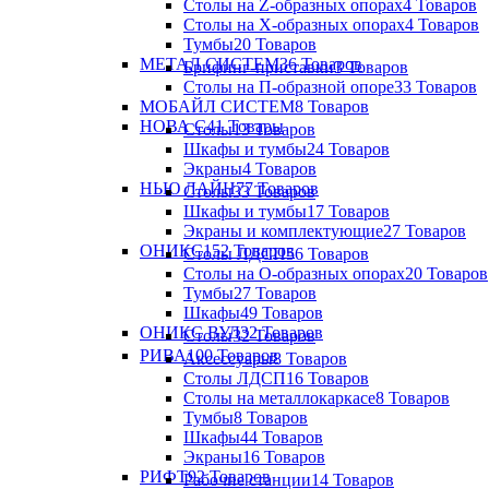
Столы на Z-образных опорах
4 Товаров
Столы на Х-образных опорах
4 Товаров
Тумбы
20 Товаров
МЕТАЛ СИСТЕМ
36 Товаров
Брифинг-приставки
3 Товаров
Столы на П-образной опоре
33 Товаров
МОБАЙЛ СИСТЕМ
8 Товаров
НОВА С
41 Товары
Столы
13 Товаров
Шкафы и тумбы
24 Товаров
Экраны
4 Товаров
НЬЮ ЛАЙН
77 Товаров
Столы
33 Товаров
Шкафы и тумбы
17 Товаров
Экраны и комплектующие
27 Товаров
ОНИКС
152 Товаров
Столы ЛДСП
56 Товаров
Столы на О-образных опорах
20 Товаров
Тумбы
27 Товаров
Шкафы
49 Товаров
ОНИКС ВУД
32 Товаров
Столы
32 Товаров
РИВА
100 Товаров
Аксессуары
8 Товаров
Столы ЛДСП
16 Товаров
Столы на металлокаркасе
8 Товаров
Тумбы
8 Товаров
Шкафы
44 Товаров
Экраны
16 Товаров
РИФТ
92 Товаров
Рабочие станции
14 Товаров