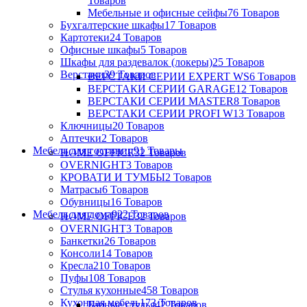
Товаров
Мебельные и офисные сейфы
76 Товаров
Бухгалтерские шкафы
17 Товаров
Картотеки
24 Товаров
Офисные шкафы
5 Товаров
Шкафы для раздевалок (локеры)
25 Товаров
Верстаки
39 Товаров
ВЕРСТАКИ СЕРИИ EXPERT WS
6 Товаров
ВЕРСТАКИ СЕРИИ GARAGE
12 Товаров
ВЕРСТАКИ СЕРИИ MASTER
8 Товаров
ВЕРСТАКИ СЕРИИ PROFI W
13 Товаров
Ключницы
20 Товаров
Аптечки
2 Товаров
Мебель для гостиниц
91 Товары
HOME OFFICE
32 Товаров
OVERNIGHT
3 Товаров
КРОВАТИ И ТУМБЫ
2 Товаров
Матрасы
6 Товаров
Обувницы
16 Товаров
Мебель для дома
922 Товаров
HOME OFFICE
32 Товаров
OVERNIGHT
3 Товаров
Банкетки
26 Товаров
Консоли
14 Товаров
Кресла
210 Товаров
Пуфы
108 Товаров
Стулья кухонные
458 Товаров
Кухонная мебель
173 Товаров
Барные стулья
42 Товаров