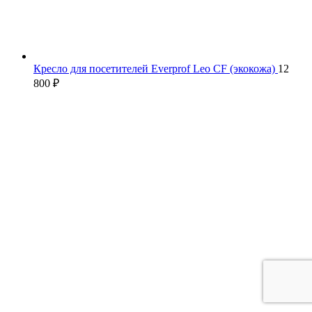
Кресло для посетителей Everprof Leo CF (экокожа)
12
800
₽