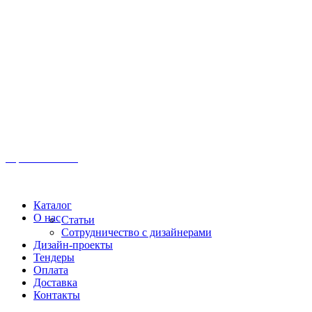
Иркутск, ул. Московская, 1а, 2 этаж
Время работы: Пн-Пт 8:00 - 18:00
Офис:
+7 (3952) 61-70-70
Офис: 61-70-70
Пн-Сб 10:00 - 18:00
Каталог
О нас
Статьи
Сотрудничество с дизайнерами
Дизайн-проекты
Тендеры
Оплата
Доставка
Контакты