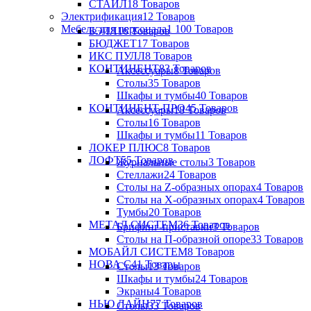
СТАЙЛ
18 Товаров
Электрификация
12 Товаров
Мебель для персонала
1 100 Товаров
БЭЛЛ
16 Товаров
БЮДЖЕТ
17 Товаров
ИКС ПУЛЛ
8 Товаров
КОНТИНЕНТ
83 Товаров
Аксессуары
8 Товаров
Столы
35 Товаров
Шкафы и тумбы
40 Товаров
КОНТИНЕНТ-ПРО
45 Товаров
Аксессуары
18 Товаров
Столы
16 Товаров
Шкафы и тумбы
11 Товаров
ЛОКЕР ПЛЮС
8 Товаров
ЛОФТ
55 Товаров
Журнальные столы
3 Товаров
Стеллажи
24 Товаров
Столы на Z-образных опорах
4 Товаров
Столы на Х-образных опорах
4 Товаров
Тумбы
20 Товаров
МЕТАЛ СИСТЕМ
36 Товаров
Брифинг-приставки
3 Товаров
Столы на П-образной опоре
33 Товаров
МОБАЙЛ СИСТЕМ
8 Товаров
НОВА С
41 Товары
Столы
13 Товаров
Шкафы и тумбы
24 Товаров
Экраны
4 Товаров
НЬЮ ЛАЙН
77 Товаров
Столы
33 Товаров