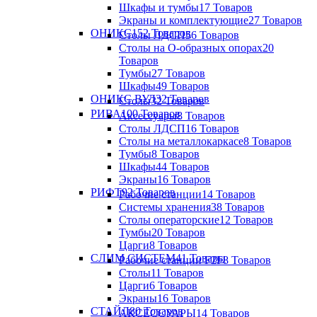
Шкафы и тумбы
17 Товаров
Экраны и комплектующие
27 Товаров
ОНИКС
152 Товаров
Столы ЛДСП
56 Товаров
Столы на О-образных опорах
20
Товаров
Тумбы
27 Товаров
Шкафы
49 Товаров
ОНИКС ВУД
32 Товаров
Столы
32 Товаров
РИВА
100 Товаров
Аксессуары
8 Товаров
Столы ЛДСП
16 Товаров
Столы на металлокаркасе
8 Товаров
Тумбы
8 Товаров
Шкафы
44 Товаров
Экраны
16 Товаров
РИФТ
92 Товаров
Рабочие станции
14 Товаров
Системы хранения
38 Товаров
Столы операторские
12 Товаров
Тумбы
20 Товаров
Царги
8 Товаров
СЛИМ СИСТЕМ
41 Товары
Рабочие станции F2F
8 Товаров
Столы
11 Товаров
Царги
6 Товаров
Экраны
16 Товаров
СТАЙЛ
80 Товаров
АКСЕССУАРЫ
14 Товаров