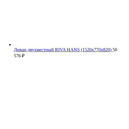
Диван двухместный RIVA HANS (1520х770х820)
50
576
₽