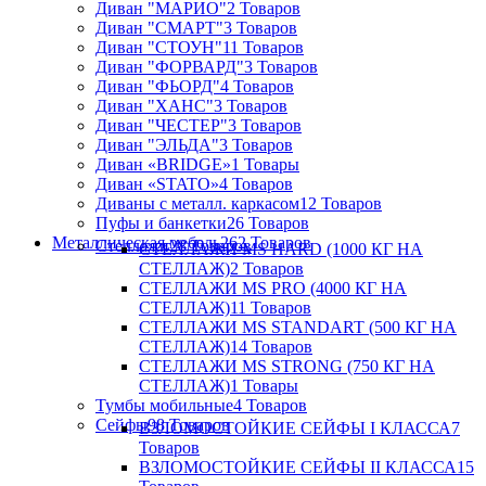
Диван "МАРИО"
2 Товаров
Диван "СМАРТ"
3 Товаров
Диван "СТОУН"
11 Товаров
Диван "ФОРВАРД"
3 Товаров
Диван "ФЬОРД"
4 Товаров
Диван "ХАНС"
3 Товаров
Диван "ЧЕСТЕР"
3 Товаров
Диван "ЭЛЬДА"
3 Товаров
Диван «BRIDGE»
1 Товары
Диван «STATO»
4 Товаров
Диваны с металл. каркасом
12 Товаров
Пуфы и банкетки
26 Товаров
Металлическая мебель
262 Товаров
Стеллажи
28 Товаров
СТЕЛЛАЖИ MS HARD (1000 КГ НА
СТЕЛЛАЖ)
2 Товаров
СТЕЛЛАЖИ MS PRO (4000 КГ НА
СТЕЛЛАЖ)
11 Товаров
СТЕЛЛАЖИ MS STANDART (500 КГ НА
СТЕЛЛАЖ)
14 Товаров
СТЕЛЛАЖИ MS STRONG (750 КГ НА
СТЕЛЛАЖ)
1 Товары
Тумбы мобильные
4 Товаров
Сейфы
98 Товаров
ВЗЛОМОСТОЙКИЕ СЕЙФЫ I КЛАССА
7
Товаров
ВЗЛОМОСТОЙКИЕ СЕЙФЫ II КЛАССА
15