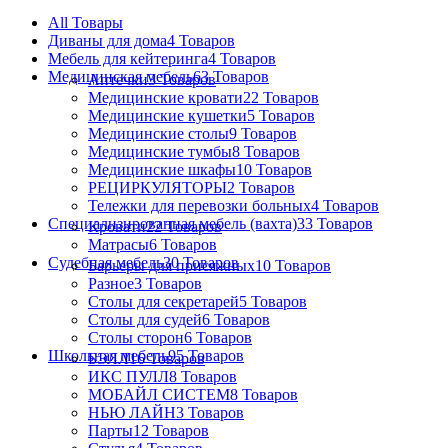
All
Товары
Диваны для дома
4 Товаров
Мебель для кейтеринга
4 Товаров
Медицинская мебель
63 Товаров
Аптечки
3 Товаров
Медицинские кровати
22 Товаров
Медицинские кушетки
5 Товаров
Медицинские столы
9 Товаров
Медицинские тумбы
8 Товаров
Медицинские шкафы
10 Товаров
РЕЦИРКУЛЯТОРЫ
2 Товаров
Тележки для перевозки больных
4 Товаров
Специализированная мебель (вахта)
33 Товаров
Кровати
22 Товаров
Матрасы
6 Товаров
Судебная мебель
30 Товаров
Барьеры для присяжных
10 Товаров
Разное
3 Товаров
Столы для секретарей
5 Товаров
Столы для судей
6 Товаров
Столы сторон
6 Товаров
Школьная мебель
95 Товаров
БЭЛЛ
16 Товаров
ИКС ПУЛЛ
8 Товаров
МОБАЙЛ СИСТЕМ
8 Товаров
НЬЮ ЛАЙН
3 Товаров
Парты
12 Товаров