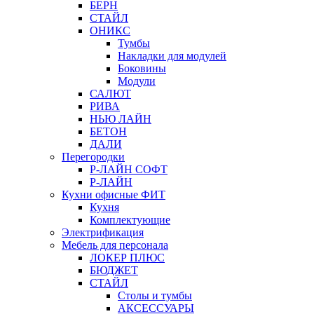
БЕРН
СТАЙЛ
ОНИКС
Тумбы
Накладки для модулей
Боковины
Модули
САЛЮТ
РИВА
НЬЮ ЛАЙН
БЕТОН
ДАЛИ
Перегородки
Р-ЛАЙН СОФТ
Р-ЛАЙН
Кухни офисные ФИТ
Кухня
Комплектующие
Электрификация
Мебель для персонала
ЛОКЕР ПЛЮС
БЮДЖЕТ
СТАЙЛ
Столы и тумбы
АКСЕССУАРЫ