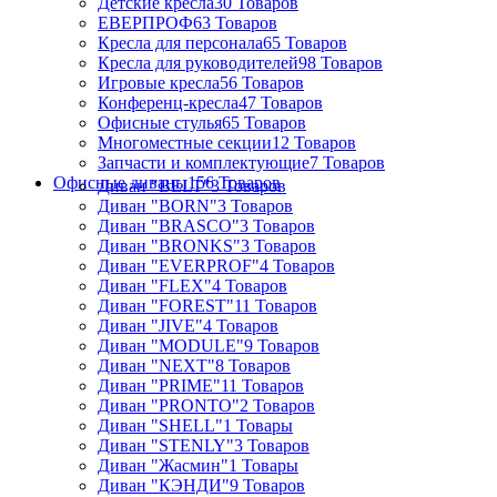
Детские кресла
30 Товаров
ЕВЕРПРОФ
63 Товаров
Кресла для персонала
65 Товаров
Кресла для руководителей
98 Товаров
Игровые кресла
56 Товаров
Конференц-кресла
47 Товаров
Офисные стулья
65 Товаров
Многоместные секции
12 Товаров
Запчасти и комплектующие
7 Товаров
Офисные диваны
156 Товаров
Диван "BELT"
3 Товаров
Диван "BORN"
3 Товаров
Диван "BRASCO"
3 Товаров
Диван "BRONKS"
3 Товаров
Диван "EVERPROF"
4 Товаров
Диван "FLEX"
4 Товаров
Диван "FOREST"
11 Товаров
Диван "JIVE"
4 Товаров
Диван "MODULE"
9 Товаров
Диван "NEXT"
8 Товаров
Диван "PRIME"
11 Товаров
Диван "PRONTO"
2 Товаров
Диван "SHELL"
1 Товары
Диван "STENLY"
3 Товаров
Диван "Жасмин"
1 Товары
Диван "КЭНДИ"
9 Товаров