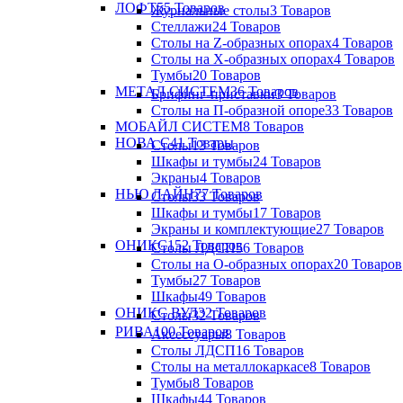
ЛОФТ
55 Товаров
Журнальные столы
3 Товаров
Стеллажи
24 Товаров
Столы на Z-образных опорах
4 Товаров
Столы на Х-образных опорах
4 Товаров
Тумбы
20 Товаров
МЕТАЛ СИСТЕМ
36 Товаров
Брифинг-приставки
3 Товаров
Столы на П-образной опоре
33 Товаров
МОБАЙЛ СИСТЕМ
8 Товаров
НОВА С
41 Товары
Столы
13 Товаров
Шкафы и тумбы
24 Товаров
Экраны
4 Товаров
НЬЮ ЛАЙН
77 Товаров
Столы
33 Товаров
Шкафы и тумбы
17 Товаров
Экраны и комплектующие
27 Товаров
ОНИКС
152 Товаров
Столы ЛДСП
56 Товаров
Столы на О-образных опорах
20 Товаров
Тумбы
27 Товаров
Шкафы
49 Товаров
ОНИКС ВУД
32 Товаров
Столы
32 Товаров
РИВА
100 Товаров
Аксессуары
8 Товаров
Столы ЛДСП
16 Товаров
Столы на металлокаркасе
8 Товаров
Тумбы
8 Товаров
Шкафы
44 Товаров