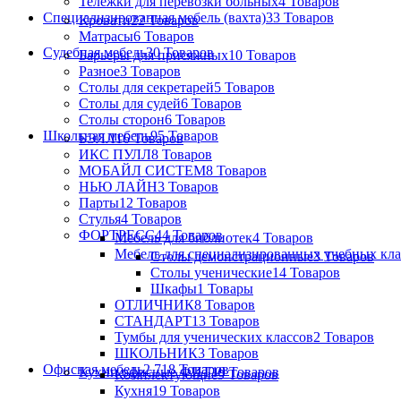
Тележки для перевозки больных
4 Товаров
Специализированная мебель (вахта)
33 Товаров
Кровати
22 Товаров
Матрасы
6 Товаров
Судебная мебель
30 Товаров
Барьеры для присяжных
10 Товаров
Разное
3 Товаров
Столы для секретарей
5 Товаров
Столы для судей
6 Товаров
Столы сторон
6 Товаров
Школьная мебель
95 Товаров
БЭЛЛ
16 Товаров
ИКС ПУЛЛ
8 Товаров
МОБАЙЛ СИСТЕМ
8 Товаров
НЬЮ ЛАЙН
3 Товаров
Парты
12 Товаров
Стулья
4 Товаров
ФОРТРЕСС
44 Товаров
Мебель для библиотек
4 Товаров
Мебель для специализированных учебных кла
Столы демонстрационные
3 Товаров
Столы ученические
14 Товаров
Шкафы
1 Товары
ОТЛИЧНИК
8 Товаров
СТАНДАРТ
13 Товаров
Тумбы для ученических классов
2 Товаров
ШКОЛЬНИК
3 Товаров
Офисная мебель
2 718 Товаров
Кухни офисные ФИТ
19 Товаров
Комплектующие
9 Товаров
Кухня
19 Товаров