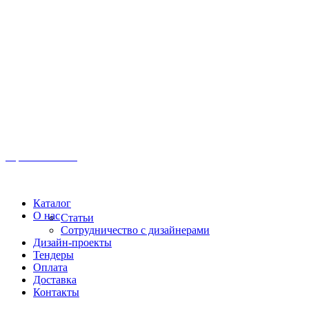
Иркутск, ул. Московская, 1а, 2 этаж
Время работы: Пн-Пт 8:00 - 18:00
Офис:
+7 (3952) 61-70-70
Офис: 61-70-70
Пн-Сб 10:00 - 18:00
Каталог
О нас
Статьи
Сотрудничество с дизайнерами
Дизайн-проекты
Тендеры
Оплата
Доставка
Контакты