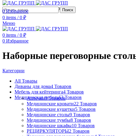
Сотрудничество с дизайнерами
Поиск
0
Избранное
0
items
/
0
₽
Меню
0
items
/
0
₽
0
Избранное
Наборные переговорные стол
Категории
All
Товары
Диваны для дома
4 Товаров
Мебель для кейтеринга
4 Товаров
Медицинская мебель
63 Товаров
Аптечки
3 Товаров
Медицинские кровати
22 Товаров
Медицинские кушетки
5 Товаров
Медицинские столы
9 Товаров
Медицинские тумбы
8 Товаров
Медицинские шкафы
10 Товаров
РЕЦИРКУЛЯТОРЫ
2 Товаров