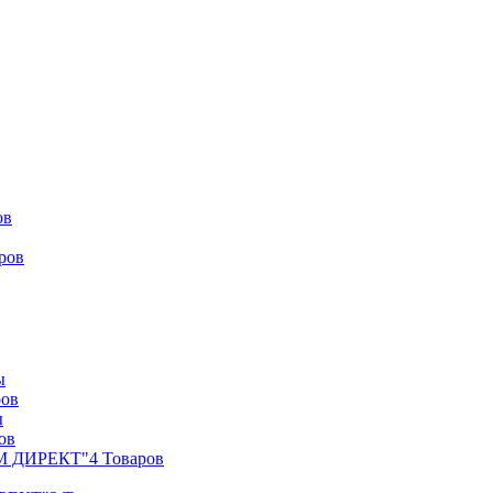
ов
ров
ы
ров
ы
ов
ЕМ ДИРЕКТ"
4 Товаров