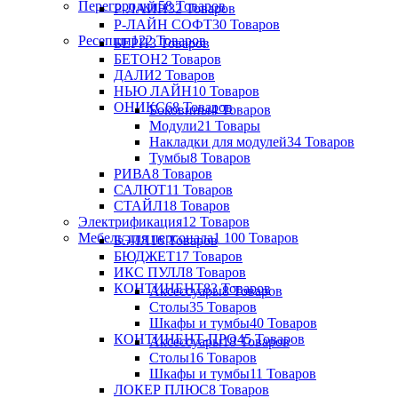
Перегородки
58 Товаров
Р-ЛАЙН
32 Товаров
Р-ЛАЙН СОФТ
30 Товаров
Ресепшн
122 Товаров
БЕРН
3 Товаров
БЕТОН
2 Товаров
ДАЛИ
2 Товаров
НЬЮ ЛАЙН
10 Товаров
ОНИКС
68 Товаров
Боковины
4 Товаров
Модули
21 Товары
Накладки для модулей
34 Товаров
Тумбы
8 Товаров
РИВА
8 Товаров
САЛЮТ
11 Товаров
СТАЙЛ
18 Товаров
Электрификация
12 Товаров
Мебель для персонала
1 100 Товаров
БЭЛЛ
16 Товаров
БЮДЖЕТ
17 Товаров
ИКС ПУЛЛ
8 Товаров
КОНТИНЕНТ
83 Товаров
Аксессуары
8 Товаров
Столы
35 Товаров
Шкафы и тумбы
40 Товаров
КОНТИНЕНТ-ПРО
45 Товаров
Аксессуары
18 Товаров
Столы
16 Товаров
Шкафы и тумбы
11 Товаров
ЛОКЕР ПЛЮС
8 Товаров