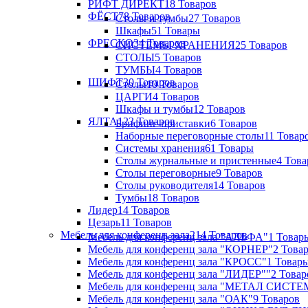
РИФТ ДИРЕКТ
18 Товаров
ФЁСТ
78 Товаров
Столы и тумбы
27 Товаров
Шкафы
51 Товары
ФРЕСКО
34 Товаров
СИСТЕМЫ ХРАНЕНИЯ
25 Товаров
СТОЛЫ
5 Товаров
ТУМБЫ
4 Товаров
ШИФТ
30 Товаров
Столы
10 Товаров
ЦАРГИ
4 Товаров
Шкафы и тумбы
12 Товаров
ЯЛТА
123 Товаров
Брифинг-приставки
6 Товаров
Наборные переговорные столы
11 Товар
Системы хранения
61 Товары
Столы журнальные и пристенные
4 Това
Столы переговорные
9 Товаров
Столы руководителя
14 Товаров
Тумбы
18 Товаров
Лидер
14 Товаров
Цезарь
11 Товаров
Мебель для конференц зала
214 Товаров
Мебель для конференц зала "АЛЬФА"
1 Товар
Мебель для конференц зала "КОРНЕР"
2 Това
Мебель для конференц зала "КРОСС"
1 Товар
Мебель для конференц зала "ЛИДЕР""
2 Товар
Мебель для конференц зала "МЕТАЛ СИСТ
Мебель для конференц зала "ОАК"
9 Товаров