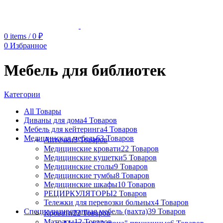
0
items
/
0
₽
0
Избранное
Мебель для библиотек
Категории
All
Товары
Диваны для дома
4 Товаров
Мебель для кейтеринга
4 Товаров
Медицинская мебель
63 Товаров
Аптечки
3 Товаров
Медицинские кровати
22 Товаров
Медицинские кушетки
5 Товаров
Медицинские столы
9 Товаров
Медицинские тумбы
8 Товаров
Медицинские шкафы
10 Товаров
РЕЦИРКУЛЯТОРЫ
2 Товаров
Тележки для перевозки больных
4 Товаров
Специализированная мебель (вахта)
39 Товаров
Кровати
22 Товаров
Матрасы
12 Товаров