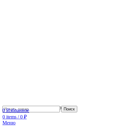
Сотрудничество с дизайнерами
Поиск
0
Избранное
0
items
/
0
₽
Меню