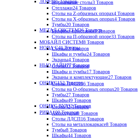
ЛОФТ
55 Товаров
Журнальные столы
3 Товаров
Стеллажи
24 Товаров
Столы на Z-образных опорах
4 Товаров
Столы на Х-образных опорах
4 Товаров
Тумбы
20 Товаров
МЕТАЛ СИСТЕМ
36 Товаров
Брифинг-приставки
3 Товаров
Столы на П-образной опоре
33 Товаров
МОБАЙЛ СИСТЕМ
8 Товаров
НОВА С
41 Товары
Столы
13 Товаров
Шкафы и тумбы
24 Товаров
Экраны
4 Товаров
НЬЮ ЛАЙН
77 Товаров
Столы
33 Товаров
Шкафы и тумбы
17 Товаров
Экраны и комплектующие
27 Товаров
ОНИКС
152 Товаров
Столы ЛДСП
56 Товаров
Столы на О-образных опорах
20 Товаров
Тумбы
27 Товаров
Шкафы
49 Товаров
ОНИКС ВУД
32 Товаров
Столы
32 Товаров
РИВА
100 Товаров
Аксессуары
8 Товаров
Столы ЛДСП
16 Товаров
Столы на металлокаркасе
8 Товаров
Тумбы
8 Товаров
Шкафы
44 Товаров