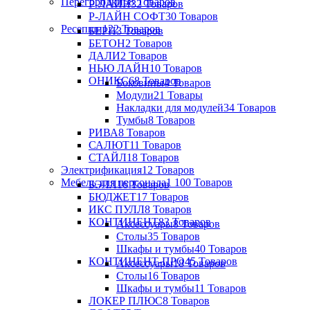
Перегородки
58 Товаров
Р-ЛАЙН
32 Товаров
Р-ЛАЙН СОФТ
30 Товаров
Ресепшн
122 Товаров
БЕРН
3 Товаров
БЕТОН
2 Товаров
ДАЛИ
2 Товаров
НЬЮ ЛАЙН
10 Товаров
ОНИКС
68 Товаров
Боковины
4 Товаров
Модули
21 Товары
Накладки для модулей
34 Товаров
Тумбы
8 Товаров
РИВА
8 Товаров
САЛЮТ
11 Товаров
СТАЙЛ
18 Товаров
Электрификация
12 Товаров
Мебель для персонала
1 100 Товаров
БЭЛЛ
16 Товаров
БЮДЖЕТ
17 Товаров
ИКС ПУЛЛ
8 Товаров
КОНТИНЕНТ
83 Товаров
Аксессуары
8 Товаров
Столы
35 Товаров
Шкафы и тумбы
40 Товаров
КОНТИНЕНТ-ПРО
45 Товаров
Аксессуары
18 Товаров
Столы
16 Товаров
Шкафы и тумбы
11 Товаров
ЛОКЕР ПЛЮС
8 Товаров