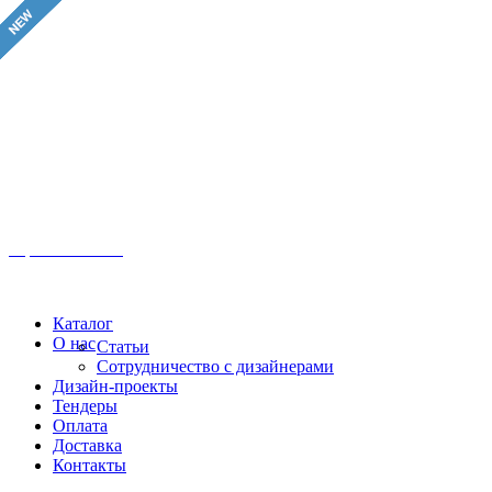
Иркутск, ул. Московская, 1а, 2 этаж
Время работы: Пн-Пт 8:00 - 18:00
Офис:
+7 (3952) 61-70-70
Офис: 61-70-70
Пн-Сб 10:00 - 18:00
Каталог
О нас
Статьи
Сотрудничество с дизайнерами
Дизайн-проекты
Тендеры
Оплата
Доставка
Контакты