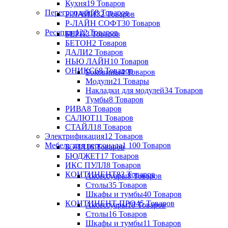
Кухня
19 Товаров
Перегородки
58 Товаров
Р-ЛАЙН
32 Товаров
Р-ЛАЙН СОФТ
30 Товаров
Ресепшн
122 Товаров
БЕРН
3 Товаров
БЕТОН
2 Товаров
ДАЛИ
2 Товаров
НЬЮ ЛАЙН
10 Товаров
ОНИКС
68 Товаров
Боковины
4 Товаров
Модули
21 Товары
Накладки для модулей
34 Товаров
Тумбы
8 Товаров
РИВА
8 Товаров
САЛЮТ
11 Товаров
СТАЙЛ
18 Товаров
Электрификация
12 Товаров
Мебель для персонала
1 100 Товаров
БЭЛЛ
16 Товаров
БЮДЖЕТ
17 Товаров
ИКС ПУЛЛ
8 Товаров
КОНТИНЕНТ
83 Товаров
Аксессуары
8 Товаров
Столы
35 Товаров
Шкафы и тумбы
40 Товаров
КОНТИНЕНТ-ПРО
45 Товаров
Аксессуары
18 Товаров
Столы
16 Товаров
Шкафы и тумбы
11 Товаров