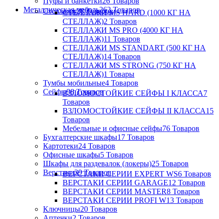
Пуфы и банкетки
26 Товаров
Металлическая мебель
262 Товаров
Стеллажи
28 Товаров
СТЕЛЛАЖИ MS HARD (1000 КГ НА
СТЕЛЛАЖ)
2 Товаров
СТЕЛЛАЖИ MS PRO (4000 КГ НА
СТЕЛЛАЖ)
11 Товаров
СТЕЛЛАЖИ MS STANDART (500 КГ НА
СТЕЛЛАЖ)
14 Товаров
СТЕЛЛАЖИ MS STRONG (750 КГ НА
СТЕЛЛАЖ)
1 Товары
Тумбы мобильные
4 Товаров
Сейфы
98 Товаров
ВЗЛОМОСТОЙКИЕ СЕЙФЫ I КЛАССА
7
Товаров
ВЗЛОМОСТОЙКИЕ СЕЙФЫ II КЛАССА
15
Товаров
Мебельные и офисные сейфы
76 Товаров
Бухгалтерские шкафы
17 Товаров
Картотеки
24 Товаров
Офисные шкафы
5 Товаров
Шкафы для раздевалок (локеры)
25 Товаров
Верстаки
39 Товаров
ВЕРСТАКИ СЕРИИ EXPERT WS
6 Товаров
ВЕРСТАКИ СЕРИИ GARAGE
12 Товаров
ВЕРСТАКИ СЕРИИ MASTER
8 Товаров
ВЕРСТАКИ СЕРИИ PROFI W
13 Товаров
Ключницы
20 Товаров
Аптечки
2 Товаров