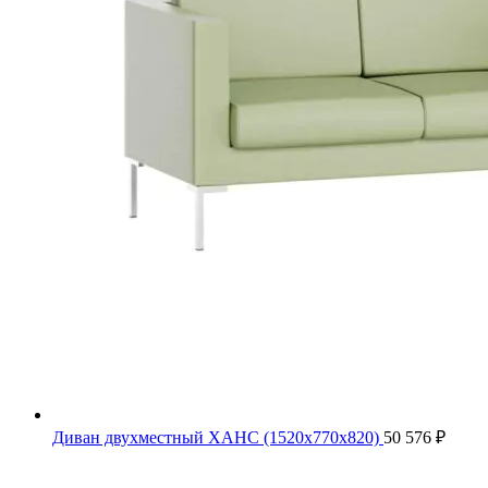
Диван двухместный ХАНС (1520х770х820)
50 576
₽