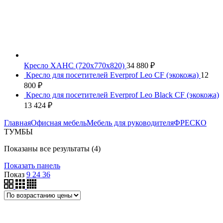
Кресло ХАНС (720х770х820)
34 880
₽
Кресло для посетителей Everprof Leo CF (экокожа)
12
800
₽
Кресло для посетителей Everprof Leo Black CF (экокожа)
13 424
₽
Главная
Офисная мебель
Мебель для руководителя
ФРЕСКО
ТУМБЫ
Цены:
Показаны все результаты (4)
по
Показать панель
возрастанию
Показ
9
24
36