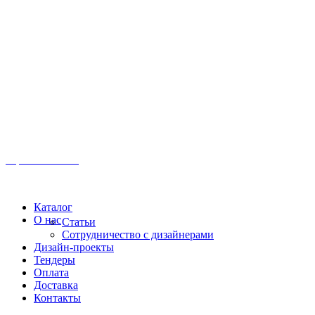
Иркутск, ул. Московская, 1а, 2 этаж
Время работы: Пн-Пт 8:00 - 18:00
Офис:
+7 (3952) 61-70-70
Офис: 61-70-70
Пн-Сб 10:00 - 18:00
Каталог
О нас
Статьи
Сотрудничество с дизайнерами
Дизайн-проекты
Тендеры
Оплата
Доставка
Контакты