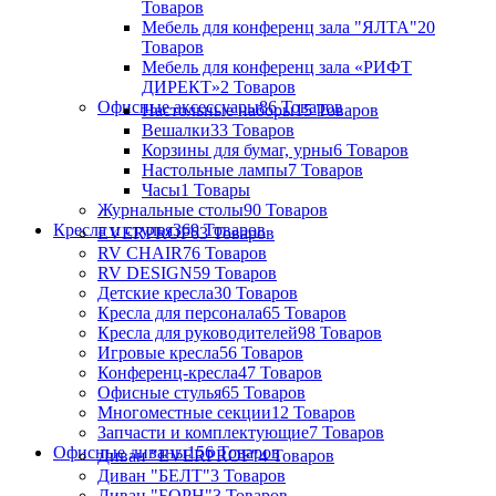
Товаров
Мебель для конференц зала "ЯЛТА"
20
Товаров
Мебель для конференц зала «РИФТ
ДИРЕКТ»
2 Товаров
Офисные аксессуары
86 Товаров
Настольные наборы
15 Товаров
Вешалки
33 Товаров
Корзины для бумаг, урны
6 Товаров
Настольные лампы
7 Товаров
Часы
1 Товары
Журнальные столы
90 Товаров
Кресла и стулья
369 Товаров
EVERPROF
63 Товаров
RV CHAIR
76 Товаров
RV DESIGN
59 Товаров
Детские кресла
30 Товаров
Кресла для персонала
65 Товаров
Кресла для руководителей
98 Товаров
Игровые кресла
56 Товаров
Конференц-кресла
47 Товаров
Офисные стулья
65 Товаров
Многоместные секции
12 Товаров
Запчасти и комплектующие
7 Товаров
Офисные диваны
156 Товаров
Диван "EVERPROF"
4 Товаров
Диван "БЕЛТ"
3 Товаров
Диван "БОРН"
3 Товаров