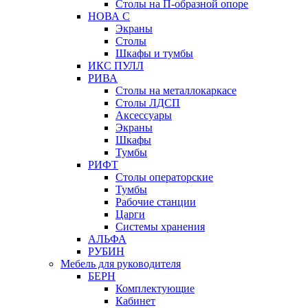
Столы на П-образной опоре
НОВА С
Экраны
Столы
Шкафы и тумбы
ИКС ПУЛЛ
РИВА
Столы на металлокаркасе
Столы ЛДСП
Аксессуары
Экраны
Шкафы
Тумбы
РИФТ
Столы операторские
Тумбы
Рабочие станции
Царги
Системы хранения
АЛЬФА
РУБИН
Мебель для руководителя
БЕРН
Комплектующие
Кабинет