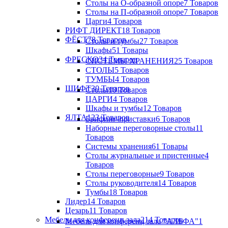
Столы на О-образной опоре
7 Товаров
Столы на П-образной опоре
7 Товаров
Царги
4 Товаров
РИФТ ДИРЕКТ
18 Товаров
ФЁСТ
78 Товаров
Столы и тумбы
27 Товаров
Шкафы
51 Товары
ФРЕСКО
34 Товаров
СИСТЕМЫ ХРАНЕНИЯ
25 Товаров
СТОЛЫ
5 Товаров
ТУМБЫ
4 Товаров
ШИФТ
30 Товаров
Столы
10 Товаров
ЦАРГИ
4 Товаров
Шкафы и тумбы
12 Товаров
ЯЛТА
123 Товаров
Брифинг-приставки
6 Товаров
Наборные переговорные столы
11
Товаров
Системы хранения
61 Товары
Столы журнальные и пристенные
4
Товаров
Столы переговорные
9 Товаров
Столы руководителя
14 Товаров
Тумбы
18 Товаров
Лидер
14 Товаров
Цезарь
11 Товаров
Мебель для конференц зала
214 Товаров
Мебель для конференц зала "АЛЬФА"
1