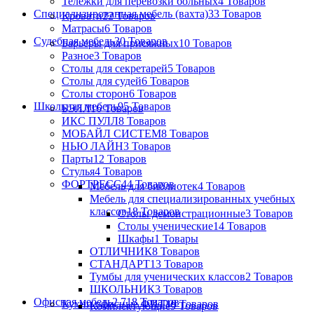
Тележки для перевозки больных
4 Товаров
Специализированная мебель (вахта)
33 Товаров
Кровати
22 Товаров
Матрасы
6 Товаров
Судебная мебель
30 Товаров
Барьеры для присяжных
10 Товаров
Разное
3 Товаров
Столы для секретарей
5 Товаров
Столы для судей
6 Товаров
Столы сторон
6 Товаров
Школьная мебель
95 Товаров
БЭЛЛ
16 Товаров
ИКС ПУЛЛ
8 Товаров
МОБАЙЛ СИСТЕМ
8 Товаров
НЬЮ ЛАЙН
3 Товаров
Парты
12 Товаров
Стулья
4 Товаров
ФОРТРЕСС
44 Товаров
Мебель для библиотек
4 Товаров
Мебель для специализированных учебных
классов
18 Товаров
Столы демонстрационные
3 Товаров
Столы ученические
14 Товаров
Шкафы
1 Товары
ОТЛИЧНИК
8 Товаров
СТАНДАРТ
13 Товаров
Тумбы для ученических классов
2 Товаров
ШКОЛЬНИК
3 Товаров
Офисная мебель
2 718 Товаров
Кухни офисные ФИТ
19 Товаров
Комплектующие
9 Товаров