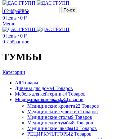
Сотрудничество с дизайнерами
Поиск
0
Избранное
0
items
/
0
₽
Меню
0
items
/
0
₽
0
Избранное
ТУМБЫ
Категории
All
Товары
Диваны для дома
4 Товаров
Мебель для кейтеринга
4 Товаров
Медицинская мебель
63 Товаров
Аптечки
3 Товаров
Медицинские кровати
22 Товаров
Медицинские кушетки
5 Товаров
Медицинские столы
9 Товаров
Медицинские тумбы
8 Товаров
Медицинские шкафы
10 Товаров
РЕЦИРКУЛЯТОРЫ
2 Товаров