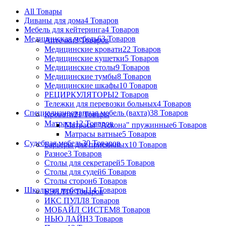
All
Товары
Диваны для дома
4 Товаров
Мебель для кейтеринга
4 Товаров
Медицинская мебель
63 Товаров
Аптечки
3 Товаров
Медицинские кровати
22 Товаров
Медицинские кушетки
5 Товаров
Медицинские столы
9 Товаров
Медицинские тумбы
8 Товаров
Медицинские шкафы
10 Товаров
РЕЦИРКУЛЯТОРЫ
2 Товаров
Тележки для перевозки больных
4 Товаров
Специализированная мебель (вахта)
38 Товаров
Кровати
21 Товары
Матрасы
12 Товаров
Матрасы "Аскона" пружинные
6 Товаров
Матрасы ватные
5 Товаров
Судебная мебель
30 Товаров
Барьеры для присяжных
10 Товаров
Разное
3 Товаров
Столы для секретарей
5 Товаров
Столы для судей
6 Товаров
Столы сторон
6 Товаров
Школьная мебель
114 Товаров
БЭЛЛ
16 Товаров
ИКС ПУЛЛ
8 Товаров
МОБАЙЛ СИСТЕМ
8 Товаров
НЬЮ ЛАЙН
3 Товаров