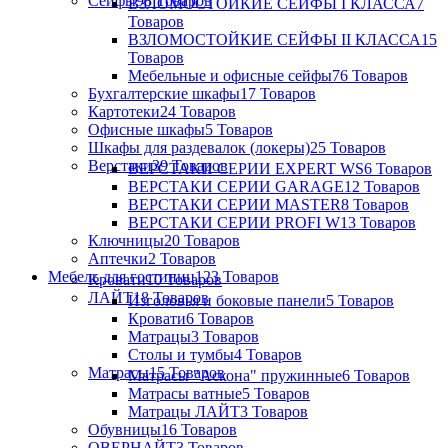
Сейфы
98 Товаров
ВЗЛОМОСТОЙКИЕ СЕЙФЫ I КЛАССА
7
Товаров
ВЗЛОМОСТОЙКИЕ СЕЙФЫ II КЛАССА
15
Товаров
Мебельные и офисные сейфы
76 Товаров
Бухгалтерские шкафы
17 Товаров
Картотеки
24 Товаров
Офисные шкафы
5 Товаров
Шкафы для раздевалок (локеры)
25 Товаров
Верстаки
39 Товаров
ВЕРСТАКИ СЕРИИ EXPERT WS
6 Товаров
ВЕРСТАКИ СЕРИИ GARAGE
12 Товаров
ВЕРСТАКИ СЕРИИ MASTER
8 Товаров
ВЕРСТАКИ СЕРИИ PROFI W
13 Товаров
Ключницы
20 Товаров
Аптечки
2 Товаров
Мебель для гостиниц
123 Товаров
Кровати
10 Товаров
ЛАЙТ
18 Товаров
Изголовья и боковые панели
5 Товаров
Кровати
6 Товаров
Матрацы
3 Товаров
Столы и тумбы
4 Товаров
Матрасы
15 Товаров
Матрасы "Аскона" пружинные
6 Товаров
Матрасы ватные
5 Товаров
Матрацы ЛАЙТ
3 Товаров
Обувницы
16 Товаров
ОВЕРНАЙТ
3 Товаров