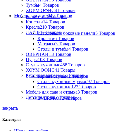
Тумбы
4 Товаров
ХОУМ ОФИС
41 Товары
Мебель для дома
949 Товаров
Банкетки
26 Товаров
Консоли
14 Товаров
Кресла
210 Товаров
ЛАЙТ
18 Товаров
Изголовья и боковые панели
5 Товаров
Кровати
6 Товаров
Матрасы
3 Товаров
Столы и тумбы
4 Товаров
ОВЕРНАЙТ
3 Товаров
Пуфы
108 Товаров
Стулья кухонные
458 Товаров
ХОУМ ОФИС
41 Товары
Кухонная мебель
173 Товаров
Барные стулья
42 Товаров
Столы кухонные мрамор
97 Товаров
Столы кухонные
122 Товаров
Мебель для сада и отдыха
3 Товаров
Детские столы
2 Товаров
EVERPROF
2 Товаров
закрыть
Категории
Школьная мебель