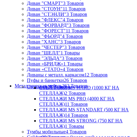
Диван "СМАРТ"
3 Товаров
Диван "СТОУН"
11 Товаров
Диван "СТЭНЛИ"
3 Товаров
Диван "ФЛЕКС"
4 Товаров
Диван "ФОРВАРД"
3 Товаров
Диван "ФОРЕСТ"
11 Товаров
Диван "ФЬОРД"
4 Товаров
Диван "ХАНС"
3 Товаров
Диван "ЧЕСТЕР"
3 Товаров
Диван "ШЕЛЛ"
1 Товары
Диван "ЭЛЬДА"
3 Товаров
Диван «БРИДЖ»
1 Товары
Диван «СТАТО»
4 Товаров
Диваны с металл. каркасом
12 Товаров
Пуфы и банкетки
26 Товаров
Металлическая мебель
262 Товаров
Стеллажи
28 Товаров
СТЕЛЛАЖИ MS HARD (1000 КГ НА
СТЕЛЛАЖ)
2 Товаров
СТЕЛЛАЖИ MS PRO (4000 КГ НА
СТЕЛЛАЖ)
11 Товаров
СТЕЛЛАЖИ MS STANDART (500 КГ НА
СТЕЛЛАЖ)
14 Товаров
СТЕЛЛАЖИ MS STRONG (750 КГ НА
СТЕЛЛАЖ)
1 Товары
Тумбы мобильные
4 Товаров