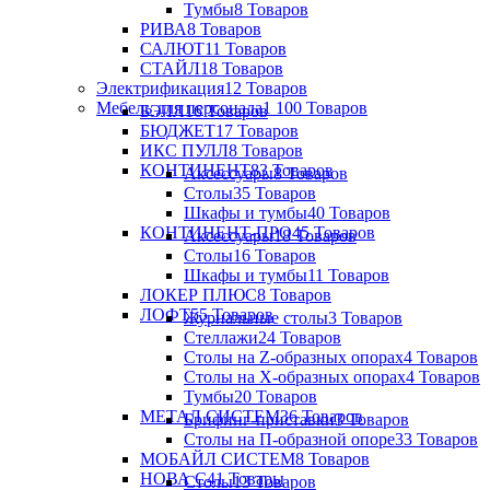
Тумбы
8 Товаров
РИВА
8 Товаров
САЛЮТ
11 Товаров
СТАЙЛ
18 Товаров
Электрификация
12 Товаров
Мебель для персонала
1 100 Товаров
БЭЛЛ
16 Товаров
БЮДЖЕТ
17 Товаров
ИКС ПУЛЛ
8 Товаров
КОНТИНЕНТ
83 Товаров
Аксессуары
8 Товаров
Столы
35 Товаров
Шкафы и тумбы
40 Товаров
КОНТИНЕНТ-ПРО
45 Товаров
Аксессуары
18 Товаров
Столы
16 Товаров
Шкафы и тумбы
11 Товаров
ЛОКЕР ПЛЮС
8 Товаров
ЛОФТ
55 Товаров
Журнальные столы
3 Товаров
Стеллажи
24 Товаров
Столы на Z-образных опорах
4 Товаров
Столы на Х-образных опорах
4 Товаров
Тумбы
20 Товаров
МЕТАЛ СИСТЕМ
36 Товаров
Брифинг-приставки
3 Товаров
Столы на П-образной опоре
33 Товаров
МОБАЙЛ СИСТЕМ
8 Товаров
НОВА С
41 Товары
Столы
13 Товаров