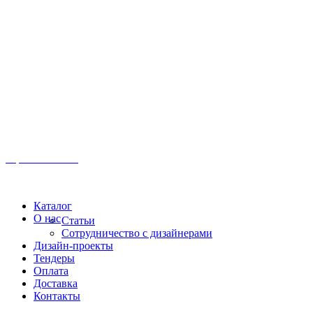
Иркутск, ул. Московская, 1а, 2 этаж
Время работы: Пн-Пт 8:00 - 18:00
Офис:
+7 (3952) 61-70-70
Офис: 61-70-70
Пн-Сб 10:00 - 18:00
Каталог
О нас
Статьи
Сотрудничество с дизайнерами
Дизайн-проекты
Тендеры
Оплата
Доставка
Контакты