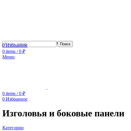
Сотрудничество с дизайнерами
Поиск
0
Избранное
0
items
/
0
₽
Меню
0
items
/
0
₽
0
Избранное
Изголовья и боковые панели
Категории