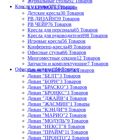
Журнальные столы
92 Товаров
Кресла и стулья
370 Товаров
EVERPROF
63 Товаров
Детские кресла
30 Товаров
РВ ДИЗАЙН
59 Товаров
РВ ЧЕЙР
76 Товаров
Кресла для персонала
65 Товаров
Кресла для руководителей
98 Товаров
Игровые кресла
56 Товаров
Конференц-кресла
49 Товаров
Офисные стулья
66 Товаров
Многоместные секции
12 Товаров
Запчасти и комплектующие
7 Товаров
Офисные диваны
156 Товаров
Диван "EVERPROF"
4 Товаров
Диван "БЕЛТ"
3 Товаров
Диван "БОРН"
3 Товаров
Диван "БРАСКО"
3 Товаров
Диван "БРОНКС"
3 Товаров
Диван "ДЖАЙВ"
4 Товаров
Диван "ЖАСМИН"
1 Товары
Диван "КЭНДИ"
9 Товаров
Диван "МАРИО"
2 Товаров
Диван "МОДУЛЬ"
9 Товаров
Диван "НЕКСТ"
8 Товаров
Диван "ПРАЙМ"
11 Товаров
Диван "ПРОНТО"
2 Товаров