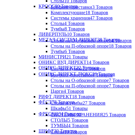
Столы
10 Товаров
КРОСС
80 Товаров
Брифинг-приставки
3 Товаров
Комплектующие
18 Товаров
Системы хранения
47 Товаров
Столы
4 Товаров
Тумбы
8 Товаров
ЛИВЕРПУЛЬ
10 Товаров
МЕТАЛ СИСТЕМ ДИРЕКТ
38 Товаров
Столы на О-образной опоре
14 Товаров
Столы на П-образной опоре
18 Товаров
Тумбы
6 Товаров
МИНИСТРИ
21 Товары
ОНИКС ВУД ДИРЕКТ
14 Товаров
ОНИКС ДИРЕКТ
22 Товаров
Столы и тумбы
22 Товаров
ОНИКС ДИРЕКТ ЛЮКС
26 Товаров
Брифинг-приставки
8 Товаров
Столы на О-образной опоре
7 Товаров
Столы на П-образной опоре
7 Товаров
Царги
4 Товаров
РИФТ ДИРЕКТ
18 Товаров
ФЁСТ
78 Товаров
Столы и тумбы
27 Товаров
Шкафы
51 Товары
ФРЕСКО
34 Товаров
СИСТЕМЫ ХРАНЕНИЯ
25 Товаров
СТОЛЫ
5 Товаров
ТУМБЫ
4 Товаров
ШИФТ
30 Товаров
Столы
10 Товаров