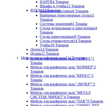
ЦАРГИ
4 Товаров
Шкафы и тумбы
12 Товаров
ЯЛТА
123 Товаров
Брифинг-приставки
6 Товаров
Наборные переговорные столы
11
Товаров
Системы хранения
61 Товары
Столы журнальные и пристенные
4
Товаров
Столы переговорные
9 Товаров
Столы руководителя
14 Товаров
Тумбы
18 Товаров
Лидер
14 Товаров
Цезарь
11 Товаров
Мебель для конференц зала
214 Товаров
Мебель для конференц зала "АЛЬФА"
1
Товары
Мебель для конференц зала "КОРНЕР"
2
Товаров
Мебель для конференц зала "КРОСС"
1
Товары
Мебель для конференц зала "ЛИДЕР""
2
Товаров
Мебель для конференц зала "МЕТАЛ
СИСТЕМ ДИРЕКТ"
4 Товаров
Мебель для конференц зала "ОАК"
9 Товаров
Мебель для конференц зала "ОНИКС ВУД