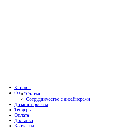
Иркутск, ул. Московская, 1а, 2 этаж
Время работы: Пн-Пт 8:00 - 18:00
Офис:
+7 (3952) 61-70-70
Офис: 61-70-70
Пн-Сб 10:00 - 18:00
Каталог
О нас
Статьи
Сотрудничество с дизайнерами
Дизайн-проекты
Тендеры
Оплата
Доставка
Контакты