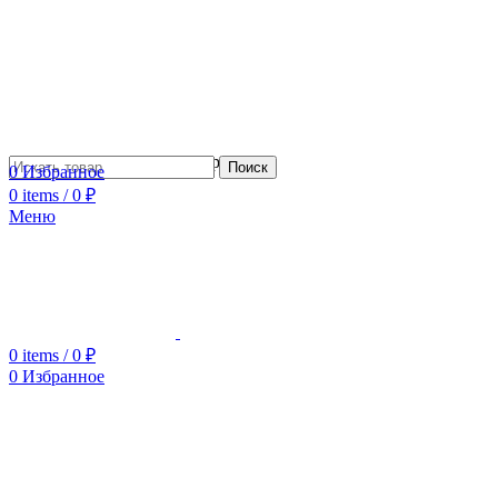
Сотрудничество с дизайнерами
Поиск
0
Избранное
0
items
/
0
₽
Меню
0
items
/
0
₽
0
Избранное