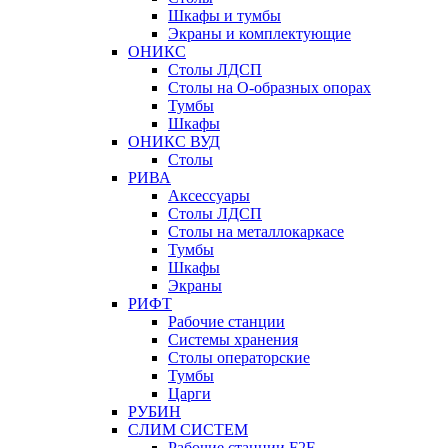
Шкафы и тумбы
Экраны и комплектующие
ОНИКС
Столы ЛДСП
Столы на О-образных опорах
Тумбы
Шкафы
ОНИКС ВУД
Столы
РИВА
Аксессуары
Столы ЛДСП
Столы на металлокаркасе
Тумбы
Шкафы
Экраны
РИФТ
Рабочие станции
Системы хранения
Столы операторские
Тумбы
Царги
РУБИН
СЛИМ СИСТЕМ
Рабочие станции F2F