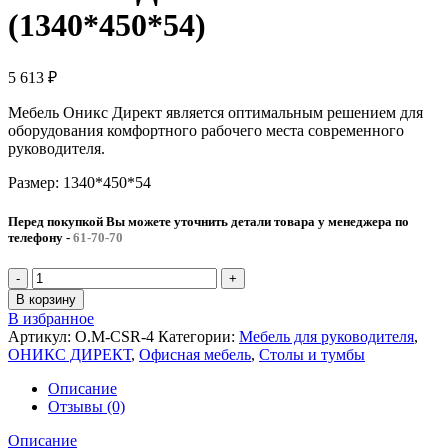
(1340*450*54)
5 613
₽
Мебель Оникс Директ является оптимальным решением для
оборудования комфортного рабочего места современного
руководителя.
Размер: 1340*450*54
Перед покупкой Вы можете уточнить детали товара у менеджера по
телефону
-
61-70-70
Количество
товара
В корзину
Царга
В избранное
стола
Артикул:
O.M-CSR-4
Категории:
Мебель для руководителя
,
руководителя
ОНИКС ДИРЕКТ
,
Офисная мебель
,
Столы и тумбы
ОНИКС
ДИРЕКТ
Описание
(1340*450*54)
Отзывы (0)
Описание