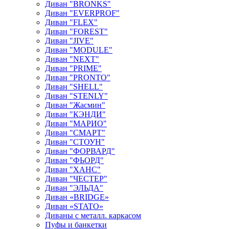
Диван "BRONKS"
Диван "EVERPROF"
Диван "FLEX"
Диван "FOREST"
Диван "JIVE"
Диван "MODULE"
Диван "NEXT"
Диван "PRIME"
Диван "PRONTO"
Диван "SHELL"
Диван "STENLY"
Диван "Жасмин"
Диван "КЭНДИ"
Диван "МАРИО"
Диван "СМАРТ"
Диван "СТОУН"
Диван "ФОРВАРД"
Диван "ФЬОРД"
Диван "ХАНС"
Диван "ЧЕСТЕР"
Диван "ЭЛЬДА"
Диван «BRIDGE»
Диван «STATO»
Диваны с металл. каркасом
Пуфы и банкетки