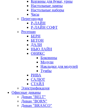
Корзины для бумаг, урны
Настольные лампы
Настольные наборы
Часы
Перегородки
Р-ЛАЙН
Р-ЛАЙН СОФТ
Ресепшн
БЕРН
БЕТОН
ДАЛИ
НЬЮ ЛАЙН
ОНИКС
Боковины
Модули
Накладки для модулей
Тумбы
РИВА
САЛЮТ
СТАЙЛ
Электрификация
Офисные диваны
Диван "BELT"
Диван "BORN"
Диван "BRASCO"