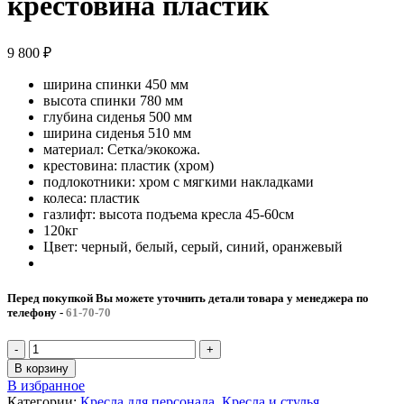
крестовина пластик
9 800
₽
ширина спинки 450 мм
высота спинки 780 мм
глубина сиденья 500 мм
ширина сиденья 510 мм
материал: Сетка/экокожа.
крестовина: пластик (хром)
подлокотники: хром с мягкими накладками
колеса: пластик
газлифт: высота подъема кресла 45-60см
120кг
Цвет: черный, белый, серый, синий, оранжевый
Перед покупкой Вы можете уточнить детали товара у менеджера по
телефону
-
61-70-70
Количество
товара
В корзину
Кресло
В избранное
"Элегия
Категории:
Кресла для персонала
,
Кресла и стулья