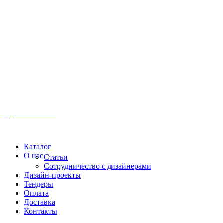
Иркутск, ул. Московская, 1а, 2 этаж
Время работы: Пн-Пт 8:00 - 18:00
Офис:
+7 (3952) 61-70-70
Офис: 61-70-70
Пн-Сб 10:00 - 18:00
Каталог
О нас
Статьи
Сотрудничество с дизайнерами
Дизайн-проекты
Тендеры
Оплата
Доставка
Контакты