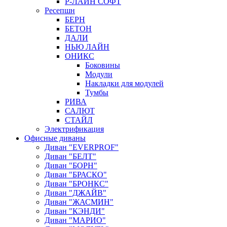
Р-ЛАЙН СОФТ
Ресепшн
БЕРН
БЕТОН
ДАЛИ
НЬЮ ЛАЙН
ОНИКС
Боковины
Модули
Накладки для модулей
Тумбы
РИВА
САЛЮТ
СТАЙЛ
Электрификация
Офисные диваны
Диван "EVERPROF"
Диван "БЕЛТ"
Диван "БОРН"
Диван "БРАСКО"
Диван "БРОНКС"
Диван "ДЖАЙВ"
Диван "ЖАСМИН"
Диван "КЭНДИ"
Диван "МАРИО"