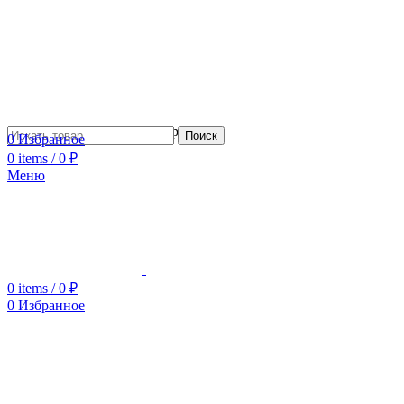
Сотрудничество с дизайнерами
Поиск
0
Избранное
0
items
/
0
₽
Меню
0
items
/
0
₽
0
Избранное