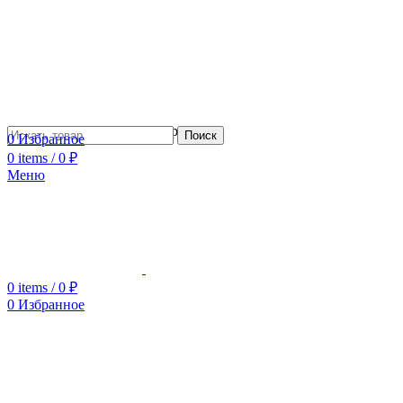
Сотрудничество с дизайнерами
Поиск
0
Избранное
0
items
/
0
₽
Меню
0
items
/
0
₽
0
Избранное