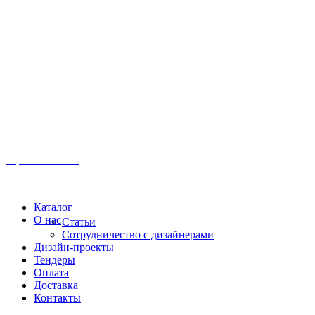
Иркутск, ул. Московская, 1а, 2 этаж
Время работы: Пн-Пт 8:00 - 18:00
Офис:
+7 (3952) 61-70-70
Офис: 61-70-70
Пн-Сб 10:00 - 18:00
Каталог
О нас
Статьи
Сотрудничество с дизайнерами
Дизайн-проекты
Тендеры
Оплата
Доставка
Контакты