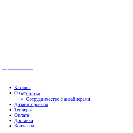
Иркутск, ул. Московская, 1а, 2 этаж
Время работы: Пн-Пт 8:00 - 18:00
Офис:
+7 (3952) 61-70-70
Офис: 61-70-70
Пн-Сб 10:00 - 18:00
Каталог
О нас
Статьи
Сотрудничество с дизайнерами
Дизайн-проекты
Тендеры
Оплата
Доставка
Контакты