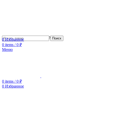
Сотрудничество с дизайнерами
Поиск
0
Избранное
0
items
/
0
₽
Меню
0
items
/
0
₽
0
Избранное