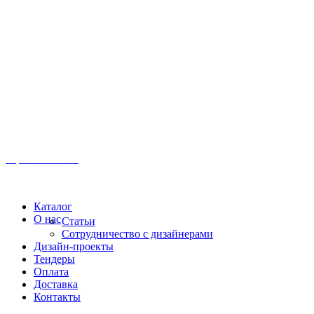
Иркутск, ул. Московская, 1а, 2 этаж
Время работы: Пн-Пт 8:00 - 18:00
Офис:
+7 (3952) 61-70-70
Офис: 61-70-70
Пн-Сб 10:00 - 18:00
Каталог
О нас
Статьи
Сотрудничество с дизайнерами
Дизайн-проекты
Тендеры
Оплата
Доставка
Контакты