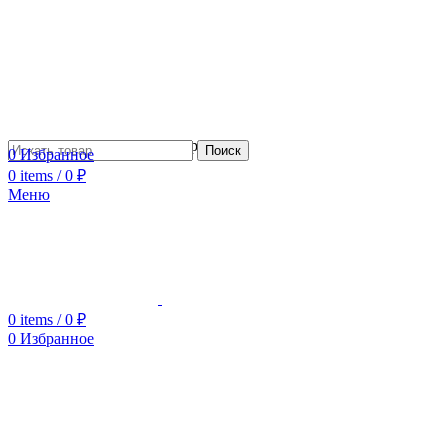
Сотрудничество с дизайнерами
Поиск
0
Избранное
0
items
/
0
₽
Меню
0
items
/
0
₽
0
Избранное