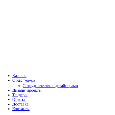
Иркутск, ул. Московская, 1а, 2 этаж
Время работы: Пн-Пт 8:00 - 18:00
Офис:
+7 (3952) 61-70-70
Офис: 61-70-70
Пн-Сб 10:00 - 18:00
Каталог
О нас
Статьи
Сотрудничество с дизайнерами
Дизайн-проекты
Тендеры
Оплата
Доставка
Контакты