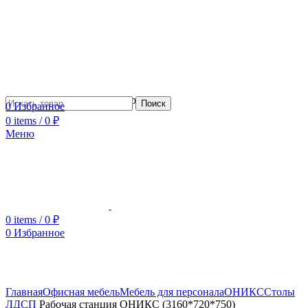
Сотрудничество с дизайнерами
Поиск
0
Избранное
0
items
/
0
₽
Меню
0
items
/
0
₽
0
Избранное
Увеличить
Главная
Офисная мебель
Мебель для персонала
ОНИКС
Столы
ЛДСП
Рабочая станция ОНИКС (3160*720*750)