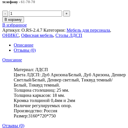
телефону
-
61-70-70
Количество
товара
В корзину
Рабочая
В избранное
станция
Артикул:
O.RS-2.4.7
Категории:
Мебель для персонала
,
ОНИКС
ОНИКС
,
Офисная мебель
,
Столы ЛДСП
(3160*720*750)
Описание
Отзывы (0)
Описание
Материал: ЛДСП
Цвета ЛДСП: Дуб Аризона/Белый, Дуб Аризона, Денвер
Светлый/Белый, Денвер светлый, Тиквуд темный/
Белый, Тиквуд темный.
Толщина столешниц: 25 мм.
Толщина каркасов: 18 мм.
Кромка толщиной 0,4мм и 2мм
Наличие регулируемых опор.
Производство: Россия
Размер:3160*720*750
Отзывы (0)