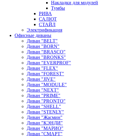
Накладки для модулей
Тумбы
РИВА
САЛЮТ
СТАЙЛ
Электрификация
Офисные диваны
Диван "BELT"
Диван "BORN"
Диван "BRASCO"
Диван "BRONKS"
Диван "EVERPROF"
Диван "FLEX"
Диван "FOREST"
Диван "JIVE"
Диван "MODULE"
Диван "NEXT"
Диван "PRIME"
Диван "PRONTO"
Диван "SHELL"
Диван "STENLY"
Диван "Жасмин"
Диван "КЭНДИ"
Диван "МАРИО"
Диван "СМАРТ"