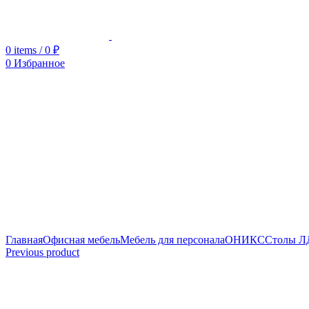
0
items
/
0
₽
0
Избранное
Увеличить
Главная
Офисная мебель
Мебель для персонала
ОНИКС
Столы 
Previous product