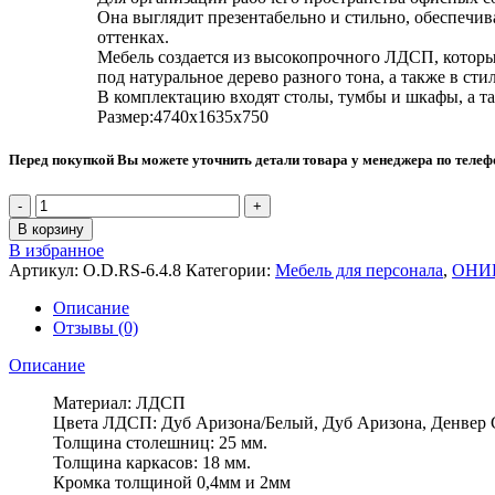
Она выглядит презентабельно и стильно, обеспечив
оттенках.
Мебель создается из высокопрочного ЛДСП, которы
под натуральное дерево разного тона, а также в сти
В комплектацию входят столы, тумбы и шкафы, а та
Размер:4740х1635х750
Перед покупкой Вы можете уточнить детали товара у менеджера по теле
Количество
товара
В корзину
Рабочая
В избранное
станция
Артикул:
O.D.RS-6.4.8
Категории:
Мебель для персонала
,
ОНИ
ОНИКС
(4740*1635*750)
Описание
Отзывы (0)
Описание
Материал: ЛДСП
Цвета ЛДСП: Дуб Аризона/Белый, Дуб Аризона, Денвер 
Толщина столешниц: 25 мм.
Толщина каркасов: 18 мм.
Кромка толщиной 0,4мм и 2мм