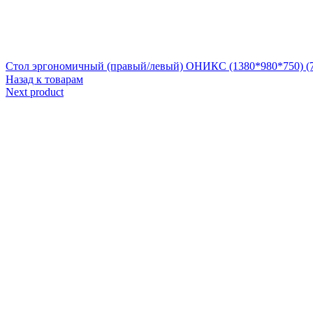
Стол эргономичный (правый/левый) ОНИКС (1380*980*750) (
Назад к товарам
Next product