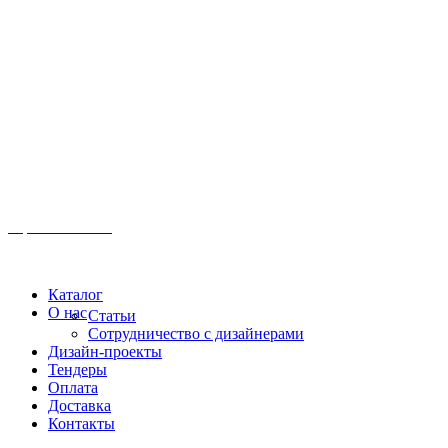
Иркутск, ул. Московская, 1а, 2 этаж
Время работы: Пн-Пт 8:00 - 18:00
Офис:
+7 (3952) 61-70-70
Офис: 61-70-70
Пн-Сб 10:00 - 18:00
Каталог
О нас
Статьи
Сотрудничество с дизайнерами
Дизайн-проекты
Тендеры
Оплата
Доставка
Контакты