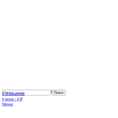
Сотрудничество с дизайнерами
Поиск
0
Избранное
0
items
/
0
₽
Меню