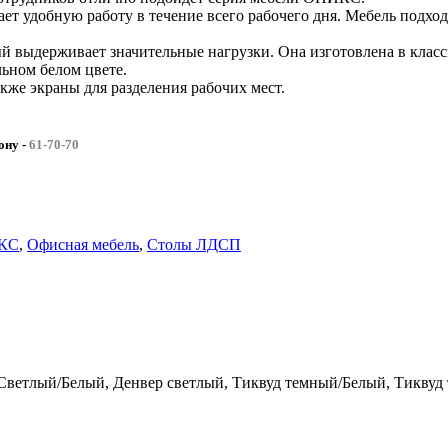
ает удобную работу в течение всего рабочего дня. Мебель подхо
й выдерживает значительные нагрузки. Она изготовлена в класс
льном белом цвете.
кже экраны для разделения рабочих мест.
фону
-
61-70-70
КС
,
Офисная мебель
,
Столы ЛДСП
Светлый/Белый, Денвер светлый, Тиквуд темный/Белый, Тиквуд