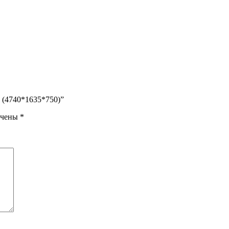
 (4740*1635*750)”
ечены
*