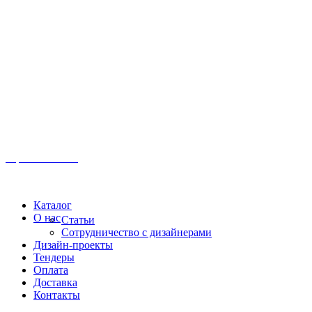
Иркутск, ул. Московская, 1а, 2 этаж
Время работы: Пн-Пт 8:00 - 18:00
Офис:
+7 (3952) 61-70-70
Офис: 61-70-70
Пн-Сб 10:00 - 18:00
Каталог
О нас
Статьи
Сотрудничество с дизайнерами
Дизайн-проекты
Тендеры
Оплата
Доставка
Контакты