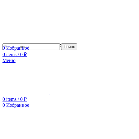
Сотрудничество с дизайнерами
Поиск
0
Избранное
0
items
/
0
₽
Меню
0
items
/
0
₽
0
Избранное