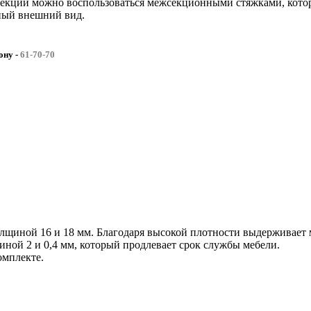
екции можно воспользоваться межсекционными стяжками, котор
ный внешний вид.
фону
-
61-70-70
иной 16 и 18 мм. Благодаря высокой плотности выдерживает м
ой 2 и 0,4 мм, который продлевает срок службы мебели.
омплекте.