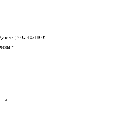
Рубин» (700x510x1860)”
ечены
*