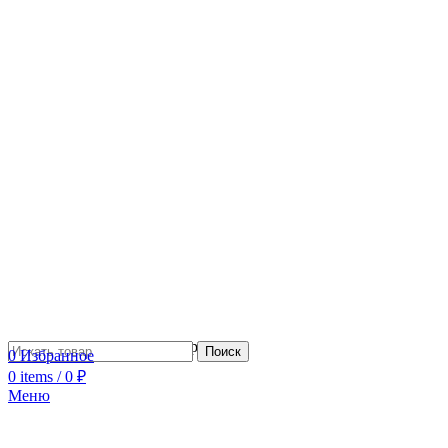
Сотрудничество с дизайнерами
Поиск
0
Избранное
0
items
/
0
₽
Меню