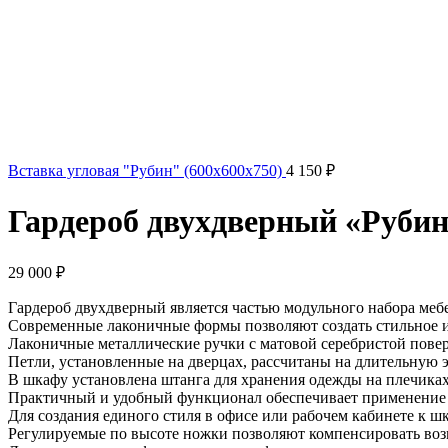
Вставка угловая "Рубин" (600x600x750)
4 150
₽
Гардероб двухдверный «Рубин
29 000
₽
Гардероб двухдверный является частью модульного набора меб
Современные лаконичные формы позволяют создать стильное и 
Лаконичные металлические ручки с матовой серебристой повер
Петли, установленные на дверцах, рассчитаны на длительную 
В шкафу установлена штанга для хранения одежды на плечиках,
Практичный и удобный функционал обеспечивает применение ш
Для создания единого стиля в офисе или рабочем кабинете к 
Регулируемые по высоте ножки позволяют компенсировать во