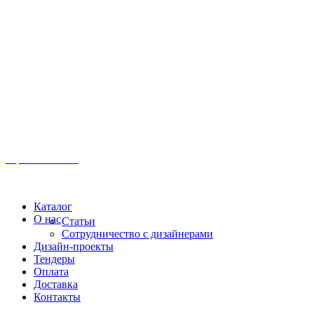
Иркутск, ул. Московская, 1а, 2 этаж
Время работы: Пн-Пт 8:00 - 18:00
Офис:
+7 (3952) 61-70-70
Офис: 61-70-70
Пн-Сб 10:00 - 18:00
Каталог
О нас
Статьи
Сотрудничество с дизайнерами
Дизайн-проекты
Тендеры
Оплата
Доставка
Контакты