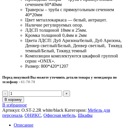
сечением 60*40мм
Траверсы – труба с прямоугольным сечением
40*20мм
Цвет металлокаркаса — белый, антрацит.
Наличие регулируемых опор.
ЛДСП толщиной 18мм и 25мм.
Кромка толщиной 0,4мм и 2мм
Цвета ЛДСП: Дуб Аризона/белый, Дуб Аризона,
Денвер светлый/Белый, Денвер светлый, Тиквуд
темный/Белый, Тиквуд темный
Композиции комплектуются шкафной группой
серии «ONIX».
Размер: 800*420*1207
Перед покупкой Вы можете уточнить детали товара у менеджера по
телефону
-
61-70-70
Количество
товара
В корзину
Шкаф
В избранное
средний
Артикул:
O.ST-2.2R white/black
Категории:
Мебель для
полуоткрытый
персонала
,
ОНИКС
,
Офисная мебель
,
Шкафы
широкий
ОНИКС
Описание