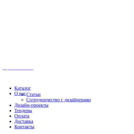
Иркутск, ул. Московская, 1а, 2 этаж
Время работы: Пн-Пт 8:00 - 18:00
Офис:
+7 (3952) 61-70-70
Офис: 61-70-70
Пн-Сб 10:00 - 18:00
Каталог
О нас
Статьи
Сотрудничество с дизайнерами
Дизайн-проекты
Тендеры
Оплата
Доставка
Контакты