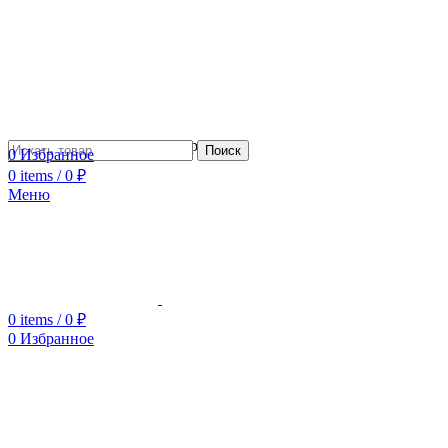
Сотрудничество с дизайнерами
Поиск
0
Избранное
0
items
/
0
₽
Меню
0
items
/
0
₽
0
Избранное