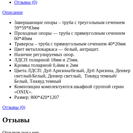
стекло
Отзывы (0)
white/black
(800*420*1207)
Описание
Завершающие опоры – труба с треугольным сечением
59*59*83мм
Проходные опоры — труба с прямоуголным сечением
60*40мм
Траверсы – труба с прямоугольным сечением 40*20мм
Цвет металлокаркаса — белый, антрацит.
Наличие регулируемых опор.
ЛДСП толщиной 18мм и 25мм.
Кромка толщиной 0,4мм и 2мм
Цвета ЛДСП: Дуб Аризона/белый, Дуб Аризона, Денвер
светлый/Белый, Денвер светлый, Тиквуд темный/
Белый, Тиквуд темный
Композиции комплектуются шкафной группой серии
«ONIX».
Размер: 800*420*1207
Отзывы (0)
Отзывы
Отзывов пока нет.