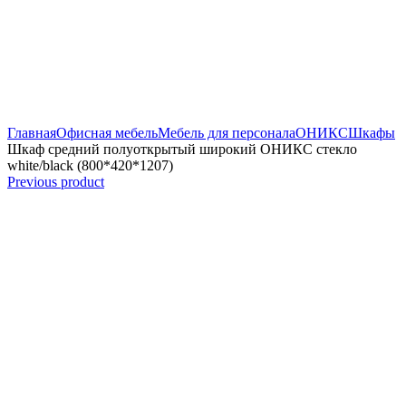
Увеличить
Главная
Офисная мебель
Мебель для персонала
ОНИКС
Шкафы
Шкаф средний полуоткрытый широкий ОНИКС стекло
white/black (800*420*1207)
Previous product