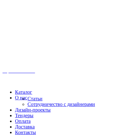
Иркутск, ул. Московская, 1а, 2 этаж
Время работы: Пн-Пт 8:00 - 18:00
Офис:
+7 (3952) 61-70-70
Офис: 61-70-70
Пн-Сб 10:00 - 18:00
Каталог
О нас
Статьи
Сотрудничество с дизайнерами
Дизайн-проекты
Тендеры
Оплата
Доставка
Контакты