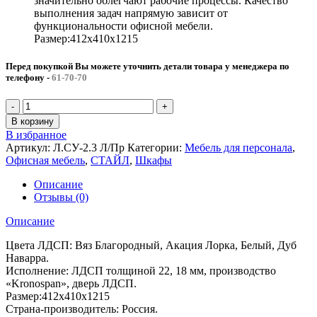
значительно облегчают рабочие процессы. Качество
выполнения задач напрямую зависит от
функциональности офисной мебели.
Размер:412х410х1215
Перед покупкой Вы можете уточнить детали товара у менеджера по
телефону
-
61-70-70
Количество
товара
В корзину
Шкаф
В избранное
средний
Артикул:
Л.СУ-2.3 Л/Пр
Категории:
Мебель для персонала
,
узкий
Офисная мебель
,
СТАЙЛ
,
Шкафы
(левый/
правый)
Описание
СТАЙЛ
Отзывы (0)
(412х410х1215)
Описание
Цвета ЛДСП: Вяз Благородный, Акация Лорка, Белый, Дуб
Наварра.
Исполнение: ЛДСП толщиной 22, 18 мм, производство
«Kronospan», дверь ЛДСП.
Размер:412х410х1215
Страна-производитель: Россия.