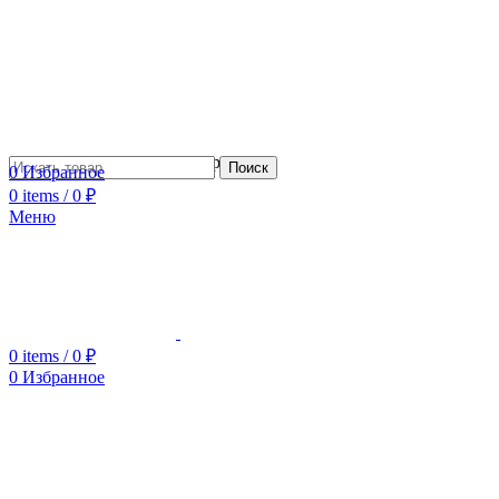
Сотрудничество с дизайнерами
Поиск
0
Избранное
0
items
/
0
₽
Меню
0
items
/
0
₽
0
Избранное