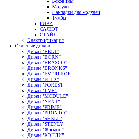
Боковины
Модули
Накладки для модулей
Тумбы
РИВА
САЛЮТ
СТАЙЛ
Электрификация
Офисные диваны
Диван "BELT"
Диван "BORN"
Диван "BRASCO"
Диван "BRONKS"
Диван "EVERPROF"
Диван "FLEX"
Диван "FOREST"
Диван "JIVE"
Диван "MODULE"
Диван "NEXT"
Диван "PRIME"
Диван "PRONTO"
Диван "SHELL"
Диван "STENLY"
Диван "Жасмин"
Диван "КЭНДИ"