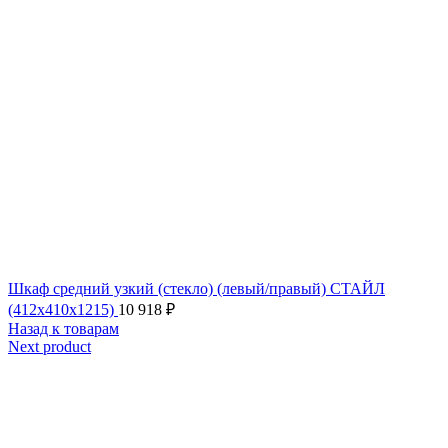
Шкаф средний узкий (стекло) (левый/правый) СТАЙЛ
(412х410х1215)
10 918
₽
Назад к товарам
Next product