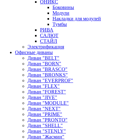
ОНИКС
Боковины
Модули
Накладки для модулей
Тумбы
РИВА
САЛЮТ
СТАЙЛ
Электрификация
Офисные диваны
Диван "BELT"
Диван "BORN"
Диван "BRASCO"
Диван "BRONKS"
Диван "EVERPROF"
Диван "FLEX"
Диван "FOREST"
Диван "JIVE"
Диван "MODULE"
Диван "NEXT"
Диван "PRIME"
Диван "PRONTO"
Диван "SHELL"
Диван "STENLY"
Диван "Жасмин"