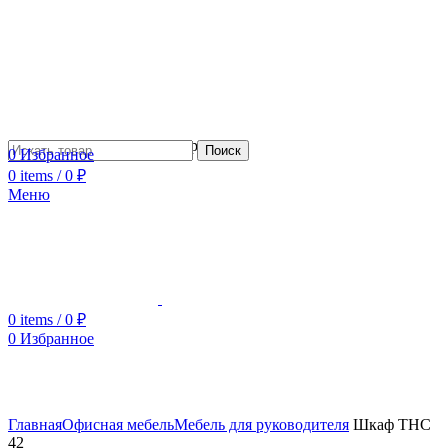
Сотрудничество с дизайнерами
Поиск
0
Избранное
0
items
/
0
₽
Меню
0
items
/
0
₽
0
Избранное
Увеличить
Главная
Офисная мебель
Мебель для руководителя
Шкаф THC
42