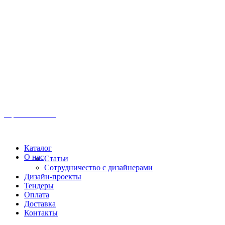
Иркутск, ул. Московская, 1а, 2 этаж
Время работы: Пн-Пт 8:00 - 18:00
Офис:
+7 (3952) 61-70-70
Офис: 61-70-70
Пн-Сб 10:00 - 18:00
Каталог
О нас
Статьи
Сотрудничество с дизайнерами
Дизайн-проекты
Тендеры
Оплата
Доставка
Контакты