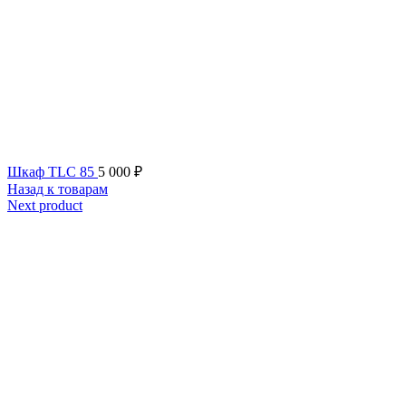
Шкаф TLC 85
5 000
₽
Назад к товарам
Next product