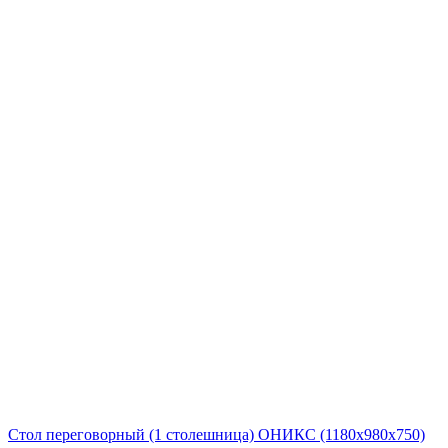
Стол переговорный (1 столешница) ОНИКС (1180х980х750)