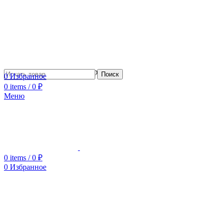
Сотрудничество с дизайнерами
Поиск
0
Избранное
0
items
/
0
₽
Меню
0
items
/
0
₽
0
Избранное
Увеличить