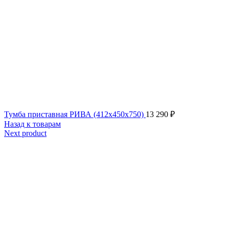
Тумба приставная РИВА (412х450х750)
13 290
₽
Назад к товарам
Next product