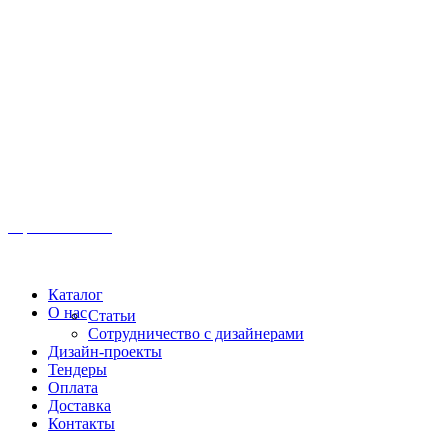
Иркутск, ул. Московская, 1а, 2 этаж
Время работы: Пн-Пт 8:00 - 18:00
Офис:
+7 (3952) 61-70-70
Офис: 61-70-70
Пн-Сб 10:00 - 18:00
Каталог
О нас
Статьи
Сотрудничество с дизайнерами
Дизайн-проекты
Тендеры
Оплата
Доставка
Контакты