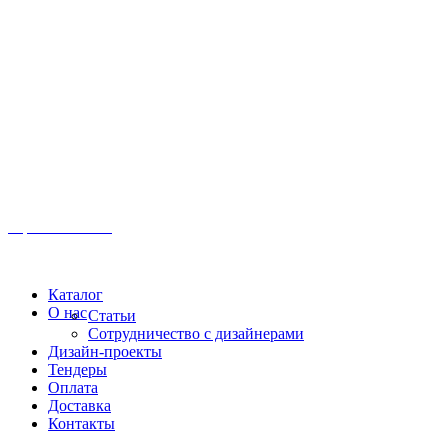
Иркутск, ул. Московская, 1а, 2 этаж
Время работы: Пн-Пт 8:00 - 18:00
Офис:
+7 (3952) 61-70-70
Офис: 61-70-70
Пн-Сб 10:00 - 18:00
Каталог
О нас
Статьи
Сотрудничество с дизайнерами
Дизайн-проекты
Тендеры
Оплата
Доставка
Контакты