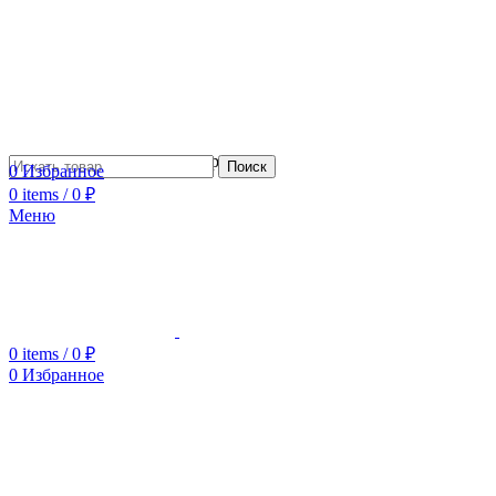
Сотрудничество с дизайнерами
Поиск
0
Избранное
0
items
/
0
₽
Меню
0
items
/
0
₽
0
Избранное
Увеличить