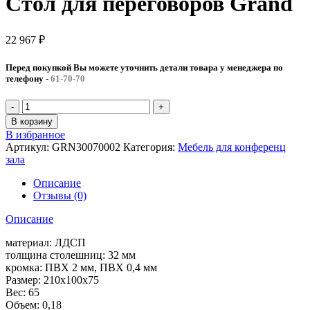
Стол для переговоров Grand
22 967
₽
Перед покупкой Вы можете уточнить детали товара у менеджера по
телефону
-
61-70-70
Количество
товара
В корзину
Стол
В избранное
для
Артикул:
GRN30070002
Категория:
Мебель для конференц
переговоров
зала
Grand
Описание
Отзывы (0)
Описание
материал: ЛДСП
толщина столешниц: 32 мм
кромка: ПВХ 2 мм, ПВХ 0,4 мм
Размер: 210x100x75
Вес: 65
Объем: 0,18