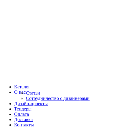
Иркутск, ул. Московская, 1а, 2 этаж
Время работы: Пн-Пт 8:00 - 18:00
Офис:
+7 (3952) 61-70-70
Офис: 61-70-70
Пн-Сб 10:00 - 18:00
Каталог
О нас
Статьи
Сотрудничество с дизайнерами
Дизайн-проекты
Тендеры
Оплата
Доставка
Контакты