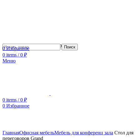
Сотрудничество с дизайнерами
Поиск
0
Избранное
0
items
/
0
₽
Меню
0
items
/
0
₽
0
Избранное
Увеличить
Главная
Офисная мебель
Мебель для конференц зала
Стол для
переговоров Grand