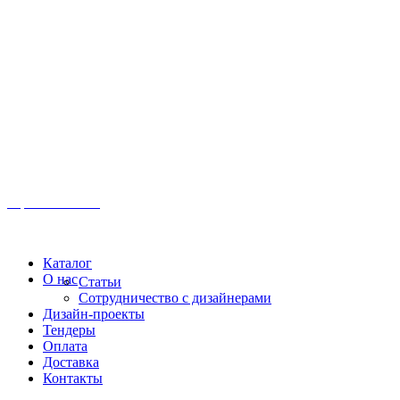
Иркутск, ул. Московская, 1а, 2 этаж
Время работы: Пн-Пт 8:00 - 18:00
Офис:
+7 (3952) 61-70-70
Офис: 61-70-70
Пн-Сб 10:00 - 18:00
Каталог
О нас
Статьи
Сотрудничество с дизайнерами
Дизайн-проекты
Тендеры
Оплата
Доставка
Контакты