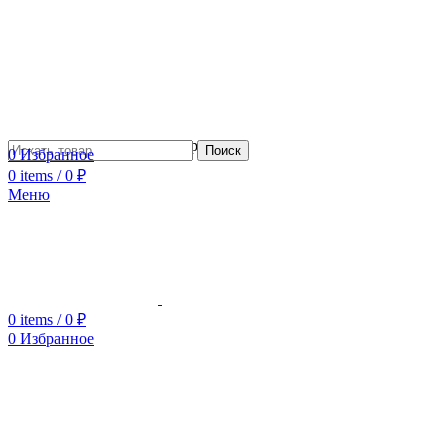
Сотрудничество с дизайнерами
Поиск
0
Избранное
0
items
/
0
₽
Меню
0
items
/
0
₽
0
Избранное