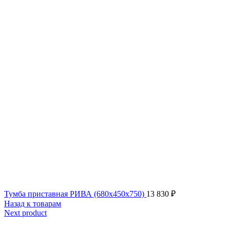
Тумба приставная РИВА (680х450х750)
13 830
₽
Назад к товарам
Next product