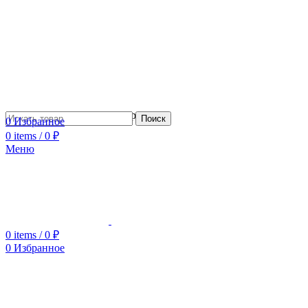
Сотрудничество с дизайнерами
Поиск
0
Избранное
0
items
/
0
₽
Меню
0
items
/
0
₽
0
Избранное