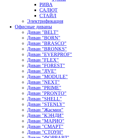
РИВА
САЛЮТ
СТАЙЛ
Электрификация
Офисные диваны
Диван "BELT"
Диван "BORN"
Диван "BRASCO"
Диван "BRONKS"
Диван "EVERPROF"
Диван "FLEX"
Диван "FOREST"
Диван "JIVE"
Диван "MODULE"
Диван "NEXT"
Диван "PRIME"
Диван "PRONTO"
Диван "SHELL"
Диван "STENLY"
Диван "Жасмин"
Диван "КЭНДИ"
Диван "МАРИО"
Диван "СМАРТ"
Диван "СТОУН"
Диван "ФОРВАРД"