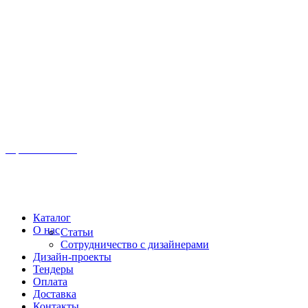
Иркутск, ул. Московская, 1а, 2 этаж
Время работы: Пн-Пт 8:00 - 18:00
Офис:
+7 (3952) 61-70-70
Офис: 61-70-70
Пн-Сб 10:00 - 18:00
Каталог
О нас
Статьи
Сотрудничество с дизайнерами
Дизайн-проекты
Тендеры
Оплата
Доставка
Контакты