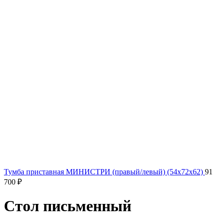
Тумба приставная МИНИСТРИ (правый/левый) (54x72x62)
91
700
₽
Стол письменный