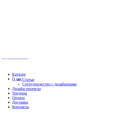
Иркутск, ул. Московская, 1а, 2 этаж
Время работы: Пн-Пт 8:00 - 18:00
Офис:
+7 (3952) 61-70-70
Офис: 61-70-70
Пн-Сб 10:00 - 18:00
Каталог
О нас
Статьи
Сотрудничество с дизайнерами
Дизайн-проекты
Тендеры
Оплата
Доставка
Контакты