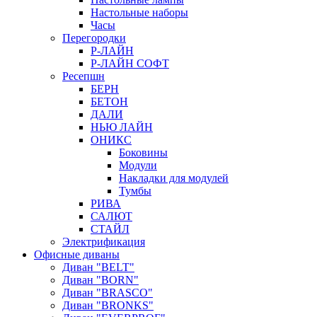
Настольные наборы
Часы
Перегородки
Р-ЛАЙН
Р-ЛАЙН СОФТ
Ресепшн
БЕРН
БЕТОН
ДАЛИ
НЬЮ ЛАЙН
ОНИКС
Боковины
Модули
Накладки для модулей
Тумбы
РИВА
САЛЮТ
СТАЙЛ
Электрификация
Офисные диваны
Диван "BELT"
Диван "BORN"
Диван "BRASCO"
Диван "BRONKS"