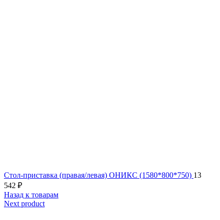
Стол-приставка (правая/левая) ОНИКС (1580*800*750)
13
542
₽
Назад к товарам
Next product