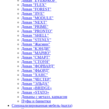
Диван "EVERPROF"
Диван "FLEX"
Диван "FOREST"
Диван "JIVE"
Диван "MODULE"
Диван "NEXT"
Диван "PRIME"
Диван "PRONTO"
Диван "SHELL"
Диван "STENLY"
Диван "Жасмин"
Диван "КЭНДИ"
Диван "МАРИО"
Диван "СМАРТ"
Диван "СТОУН"
Диван "ФОРВАРД"
Диван "ФЬОРД"
Диван "ХАНС"
Диван "ЧЕСТЕР"
Диван "ЭЛЬДА"
Диван «BRIDGE»
Диван «STATO»
Диваны с металл. каркасом
Пуфы и банкетки
Специализированная мебель (вахта)