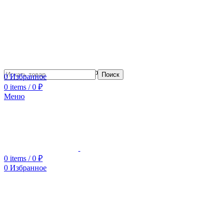
Сотрудничество с дизайнерами
Поиск
0
Избранное
0
items
/
0
₽
Меню
0
items
/
0
₽
0
Избранное