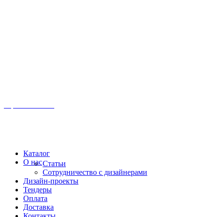
Иркутск, ул. Московская, 1а, 2 этаж
Время работы: Пн-Пт 8:00 - 18:00
Офис:
+7 (3952) 61-70-70
Офис: 61-70-70
Пн-Сб 10:00 - 18:00
Каталог
О нас
Статьи
Сотрудничество с дизайнерами
Дизайн-проекты
Тендеры
Оплата
Доставка
Контакты