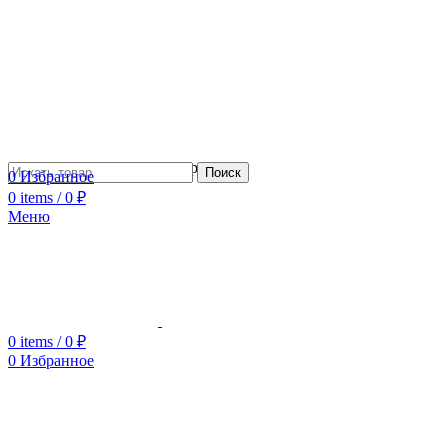
Сотрудничество с дизайнерами
Поиск
0
Избранное
0
items
/
0
₽
Меню
0
items
/
0
₽
0
Избранное