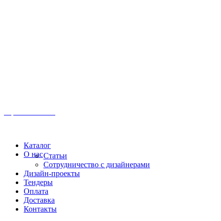
Иркутск, ул. Московская, 1а, 2 этаж
Время работы: Пн-Пт 8:00 - 18:00
Офис:
+7 (3952) 61-70-70
Офис: 61-70-70
Пн-Сб 10:00 - 18:00
Каталог
О нас
Статьи
Сотрудничество с дизайнерами
Дизайн-проекты
Тендеры
Оплата
Доставка
Контакты