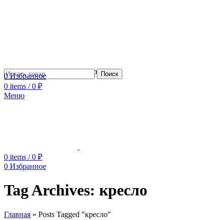
Сотрудничество с дизайнерами
Поиск
0
Избранное
0
items
/
0
₽
Меню
0
items
/
0
₽
0
Избранное
Tag Archives: кресло
Главная
»
Posts Tagged "кресло"