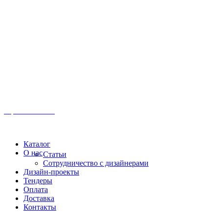
Иркутск, ул. Московская, 1а, 2 этаж
Время работы: Пн-Пт 8:00 - 18:00
Офис:
+7 (3952) 61-70-70
Офис: 61-70-70
Пн-Сб 10:00 - 18:00
Каталог
О нас
Статьи
Сотрудничество с дизайнерами
Дизайн-проекты
Тендеры
Оплата
Доставка
Контакты