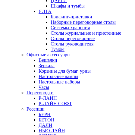
ЦАРГИ
Шкафы и тумбы
ЯЛТА
Брифинг-приставки
Наборные переговорные столы
Системы хранения
Столы журнальные и пристенные
Столы переговорные
Столы руководителя
Тумбы
Офисные аксессуары
Вешалки
Зеркала
Корзины для бумаг, урны
Настольные лампы
Настольные наборы
Часы
Перегородки
Р-ЛАЙН
Р-ЛАЙН СОФТ
Ресепшн
БЕРН
БЕТОН
ДАЛИ
НЬЮ ЛАЙН