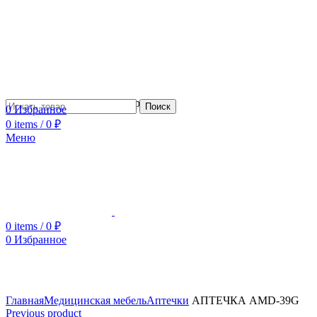
Сотрудничество с дизайнерами
Поиск
0
Избранное
0
items
/
0
₽
Меню
0
items
/
0
₽
0
Избранное
Увеличить
Главная
Медицинская мебель
Аптечки
АПТЕЧКА AMD-39G
Previous product