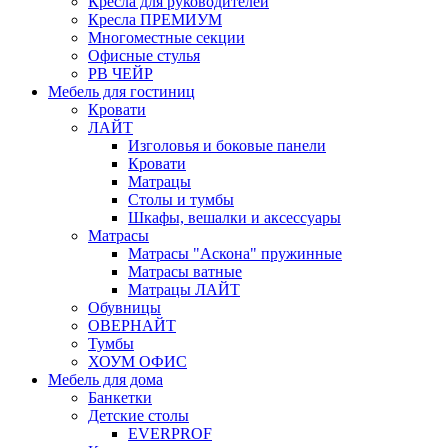
Кресла для руководителей
Кресла ПРЕМИУМ
Многоместные секции
Офисные стулья
РВ ЧЕЙР
Мебель для гостиниц
Кровати
ЛАЙТ
Изголовья и боковые панели
Кровати
Матрацы
Столы и тумбы
Шкафы, вешалки и аксессуары
Матрасы
Матрасы "Аскона" пружинные
Матрасы ватные
Матрацы ЛАЙТ
Обувницы
ОВЕРНАЙТ
Тумбы
ХОУМ ОФИС
Мебель для дома
Банкетки
Детские столы
EVERPROF