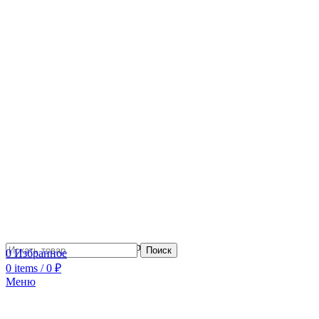
Сотрудничество с дизайнерами
Поиск
0
Избранное
0
items
/
0
₽
Меню