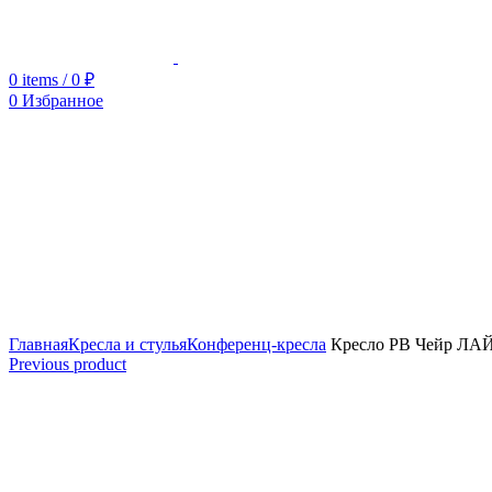
0
items
/
0
₽
0
Избранное
Увеличить
Главная
Кресла и стулья
Конференц-кресла
Кресло РВ Чейр ЛА
Previous product