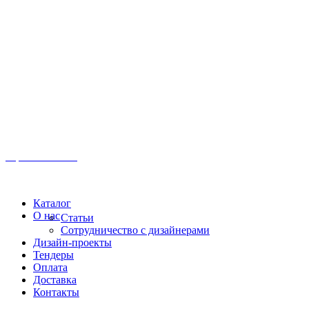
Иркутск, ул. Московская, 1а, 2 этаж
Время работы: Пн-Пт 8:00 - 18:00
Офис:
+7 (3952) 61-70-70
Офис: 61-70-70
Пн-Сб 10:00 - 18:00
Каталог
О нас
Статьи
Сотрудничество с дизайнерами
Дизайн-проекты
Тендеры
Оплата
Доставка
Контакты