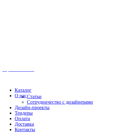
Иркутск, ул. Московская, 1а, 2 этаж
Время работы: Пн-Пт 8:00 - 18:00
Офис:
+7 (3952) 61-70-70
Офис: 61-70-70
Пн-Сб 10:00 - 18:00
Каталог
О нас
Статьи
Сотрудничество с дизайнерами
Дизайн-проекты
Тендеры
Оплата
Доставка
Контакты