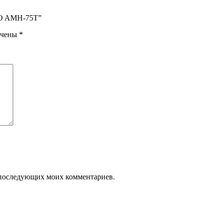
KO AMH-75T”
ечены
*
ля последующих моих комментариев.