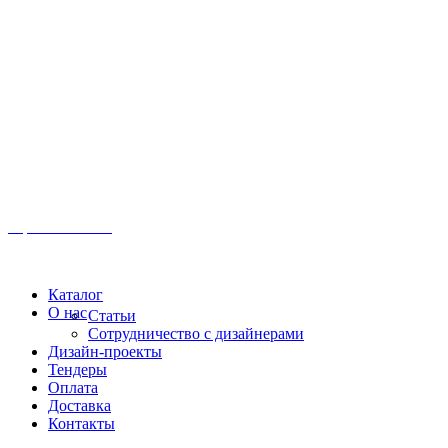
Иркутск, ул. Московская, 1а, 2 этаж
Время работы: Пн-Пт 8:00 - 18:00
Офис:
+7 (3952) 61-70-70
Офис: 61-70-70
Пн-Сб 10:00 - 18:00
Каталог
О нас
Статьи
Сотрудничество с дизайнерами
Дизайн-проекты
Тендеры
Оплата
Доставка
Контакты