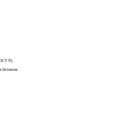
ОСТ Р).
м бетоном