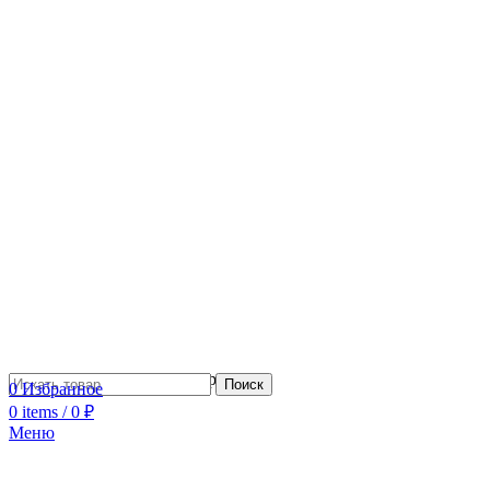
Сотрудничество с дизайнерами
Поиск
0
Избранное
0
items
/
0
₽
Меню