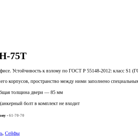
H-75T
фисе. Устойчивость к взлому по ГОСТ Р 55148-2012: класс S1 (Г
ннего корпусов, пространство между ними заполнено специальны
общая толщина двери — 85 мм
(анкерный болт в комплект не входит
фону
-
61-70-70
ль
,
Сейфы