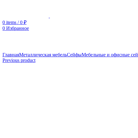
0
items
/
0
₽
0
Избранное
Увеличить
Главная
Металлическая мебель
Сейфы
Мебельные и офисные се
Previous product