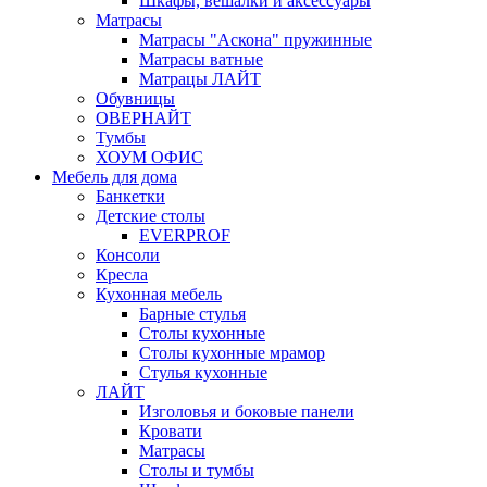
Шкафы, вешалки и аксессуары
Матрасы
Матрасы "Аскона" пружинные
Матрасы ватные
Матрацы ЛАЙТ
Обувницы
ОВЕРНАЙТ
Тумбы
ХОУМ ОФИС
Мебель для дома
Банкетки
Детские столы
EVERPROF
Консоли
Кресла
Кухонная мебель
Барные стулья
Столы кухонные
Столы кухонные мрамор
Стулья кухонные
ЛАЙТ
Изголовья и боковые панели
Кровати
Матрасы
Столы и тумбы