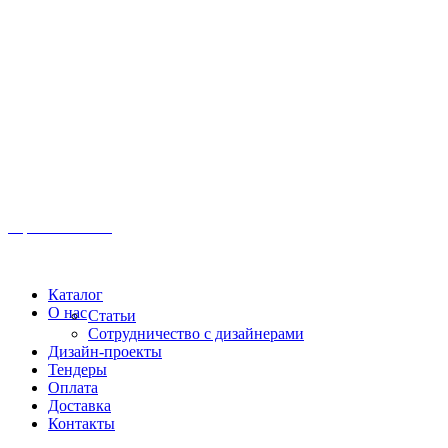
Иркутск, ул. Московская, 1а, 2 этаж
Время работы: Пн-Пт 8:00 - 18:00
Офис:
+7 (3952) 61-70-70
Офис: 61-70-70
Пн-Сб 10:00 - 18:00
Каталог
О нас
Статьи
Сотрудничество с дизайнерами
Дизайн-проекты
Тендеры
Оплата
Доставка
Контакты