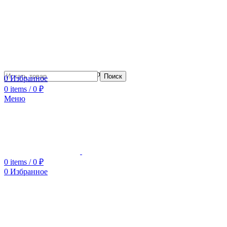
Сотрудничество с дизайнерами
Поиск
0
Избранное
0
items
/
0
₽
Меню
0
items
/
0
₽
0
Избранное