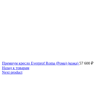
Премиум кресло Everprof Roma (Рома) (кожа)
57 600
₽
Назад к товарам
Next product