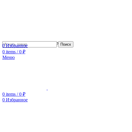
Сотрудничество с дизайнерами
Поиск
0
Избранное
0
items
/
0
₽
Меню
0
items
/
0
₽
0
Избранное