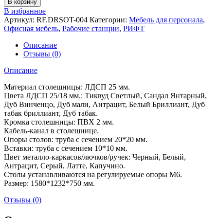
В корзину
Рабочая
В избранное
станция
Артикул:
RF.DRSOT-004
Категории:
Мебель для персонала
,
для
Офисная мебель
,
Рабочие станции
,
РИФТ
опорной
тумбы
Описание
РИФТ
Отзывы (0)
(1580*1232*750)
Описание
Материал столешницы: ЛДСП 25 мм.
Цвета ЛДСП 25/18 мм.: Тиквуд Светлый, Сандал Янтарный,
Дуб Винченцо, Дуб мали, Антрацит, Белый Бриллиант, Дуб
табак бриллиант, Дуб табак.
Кромка столешницы: ПВХ 2 мм.
Кабель-канал в столешнице.
Опоры столов: труба с сечением 20*20 мм.
Вставки: труба с сечением 10*10 мм.
Цвет металло-каркасов/лючков/ручек: Черный, Белый,
Антрацит, Серый, Латте, Капучино.
Столы устанавливаются на регулируемые опоры М6.
Размер: 1580*1232*750 мм.
Отзывы (0)