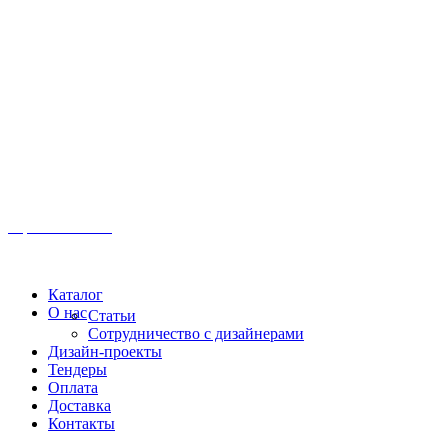
Иркутск, ул. Московская, 1а, 2 этаж
Время работы: Пн-Пт 8:00 - 18:00
Офис:
+7 (3952) 61-70-70
Офис: 61-70-70
Пн-Сб 10:00 - 18:00
Каталог
О нас
Статьи
Сотрудничество с дизайнерами
Дизайн-проекты
Тендеры
Оплата
Доставка
Контакты