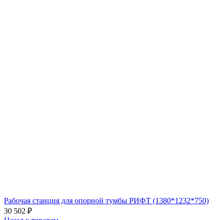
Рабочая станция для опорной тумбы РИФТ (1380*1232*750)
30 502
₽