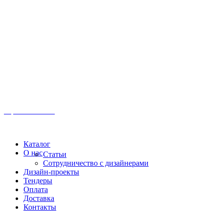
Иркутск, ул. Московская, 1а, 2 этаж
Время работы: Пн-Пт 8:00 - 18:00
Офис:
+7 (3952) 61-70-70
Офис: 61-70-70
Пн-Сб 10:00 - 18:00
Каталог
О нас
Статьи
Сотрудничество с дизайнерами
Дизайн-проекты
Тендеры
Оплата
Доставка
Контакты