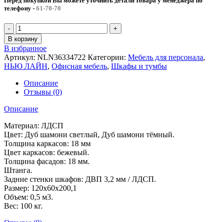
Перед покупкой Вы можете уточнить детали товара у менеджера по
телефону
-
61-70-70
В корзину
В избранное
Артикул:
NLN36334722
Категории:
Мебель для персонала
,
НЬЮ ЛАЙН
,
Офисная мебель
,
Шкафы и тумбы
Описание
Отзывы (0)
Описание
Материал: ЛДСП
Цвет: Дуб шамони светлый, Дуб шамони тёмный.
Толщина каркасов: 18 мм
Цвет каркасов: бежевый.
Толщина фасадов: 18 мм.
Штанга.
Задние стенки шкафов: ДВП 3,2 мм / ЛДСП.
Размер: 120x60x200,1
Объем: 0,5 м3.
Вес: 100 кг.