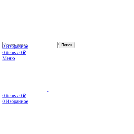
Сотрудничество с дизайнерами
Поиск
0
Избранное
0
items
/
0
₽
Меню
0
items
/
0
₽
0
Избранное