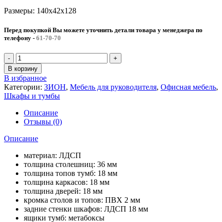
Размеры: 140x42x128
Перед покупкой Вы можете уточнить детали товара у менеджера по
телефону
-
61-70-70
Количество
товара
В корзину
Шкаф
В избранное
средний
Категории:
ЗИОН
,
Мебель для руководителя
,
Офисная мебель
,
(распашные
Шкафы и тумбы
двери)
ЗИОН
Описание
(140x42x128)
Отзывы (0)
Описание
материал: ЛДСП
толщина столешниц: 36 мм
толщина топов тумб: 18 мм
толщина каркасов: 18 мм
толщина дверей: 18 мм
кромка столов и топов: ПВХ 2 мм
задние стенки шкафов: ЛДСП 18 мм
ящики тумб: метабоксы