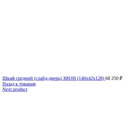
Шкаф средний (слайд-дверь) ЗИОН (140x42x128)
68 250
₽
Назад к товарам
Next product