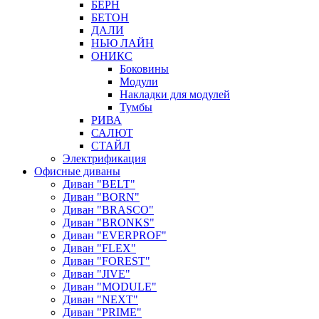
БЕРН
БЕТОН
ДАЛИ
НЬЮ ЛАЙН
ОНИКС
Боковины
Модули
Накладки для модулей
Тумбы
РИВА
САЛЮТ
СТАЙЛ
Электрификация
Офисные диваны
Диван "BELT"
Диван "BORN"
Диван "BRASCO"
Диван "BRONKS"
Диван "EVERPROF"
Диван "FLEX"
Диван "FOREST"
Диван "JIVE"
Диван "MODULE"
Диван "NEXT"
Диван "PRIME"