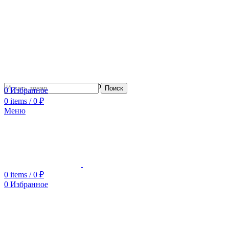
Сотрудничество с дизайнерами
Поиск
0
Избранное
0
items
/
0
₽
Меню
0
items
/
0
₽
0
Избранное