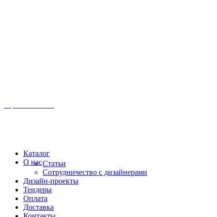
Иркутск, ул. Московская, 1а, 2 этаж
Время работы: Пн-Пт 8:00 - 18:00
Офис:
+7 (3952) 61-70-70
Офис: 61-70-70
Пн-Сб 10:00 - 18:00
Каталог
О нас
Статьи
Сотрудничество с дизайнерами
Дизайн-проекты
Тендеры
Оплата
Доставка
Контакты