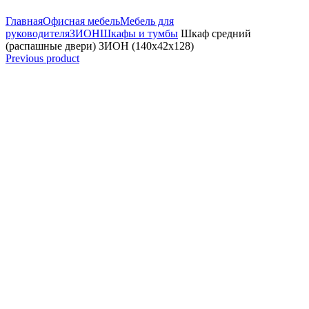
Увеличить
Главная
Офисная мебель
Мебель для
руководителя
ЗИОН
Шкафы и тумбы
Шкаф средний
(распашные двери) ЗИОН (140x42x128)
Previous product